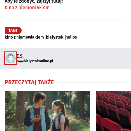
Aby je zdobyć, zajrzyj tutaj:
Kino z niemowlakiem
TAGI
kino z niemowlakiem
białystok
helios
E.S.
24@bialystokonline.pl
PRZECZYTAJ TAKŻE