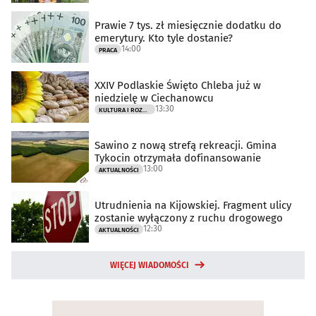
Prawie 7 tys. zł miesięcznie dodatku do
emerytury. Kto tyle dostanie?
14:00
PRACA
XXIV Podlaskie Święto Chleba już w
niedzielę w Ciechanowcu
13:30
KULTURA I ROZRYWKA
Sawino z nową strefą rekreacji. Gmina
Tykocin otrzymała dofinansowanie
13:00
AKTUALNOŚCI
Utrudnienia na Kijowskiej. Fragment ulicy
zostanie wyłączony z ruchu drogowego
12:30
AKTUALNOŚCI
WIĘCEJ WIADOMOŚCI