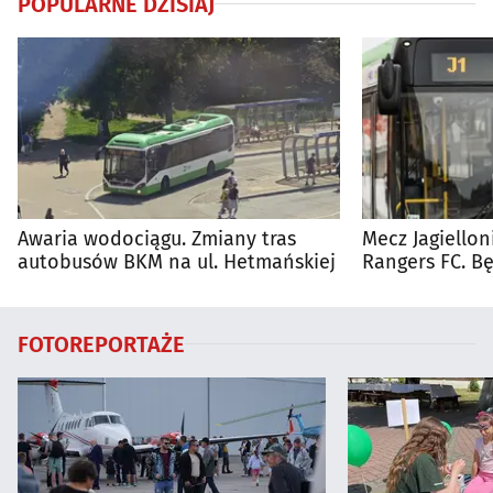
POPULARNE DZISIAJ
Awaria wodociągu. Zmiany tras
Mecz Jagiellon
autobusów BKM na ul. Hetmańskiej
Rangers FC. 
autobusy dla 
FOTOREPORTAŻE