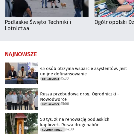
Podlaskie Święto Techniki i
Ogólnopolski D
Lotnictwa
NAJNOWSZE
45 osób otrzyma wsparcie asystentów. Jest
unijne dofinansowanie
15:30
AKTUALNOŚCI
Rusza przebudowa drogi Ogrodniczki -
Nowodworce
15:00
AKTUALNOŚCI
50 tys. zł na renowację podlaskich
kapliczek. Rusza drugi nabór
14:30
KULTURA I ROZRYWKA