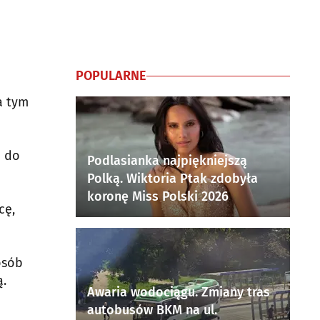
POPULARNE
a tym
c do
Podlasianka najpiękniejszą
Polką. Wiktoria Ptak zdobyła
koronę Miss Polski 2026
cę,
osób
ą.
Awaria wodociągu. Zmiany tras
autobusów BKM na ul.