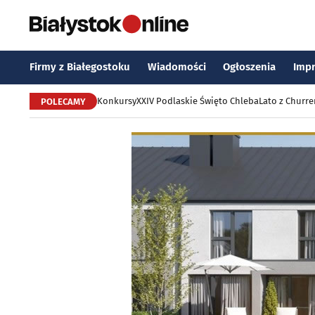
Firmy z Białegostoku
Wiadomości
Ogłoszenia
Imp
Konkursy
XXIV Podlaskie Święto Chleba
Lato z Churr
POLECAMY