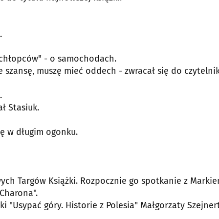
.
la chłopców" - o samochodach.
cie szansę, muszę mieć oddech - zwracał się do czytelni
.
ł Stasiuk.
się w długim ogonku.
wych Targów Książki. Rozpocznie go spotkanie z Marki
 Charona".
 "Usypać góry. Historie z Polesia" Małgorzaty Szejnert