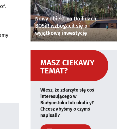
of.
Nowy obiekt na Dojlidach.
BOSiR wzbogacił się o
wyjątkową inwestycję
jemy
MASZ CIEKAWY
TEMAT?
Wiesz, że zdarzyło się coś
interesującego w
Białymstoku lub okolicy?
Chcesz abyśmy o czymś
napisali?