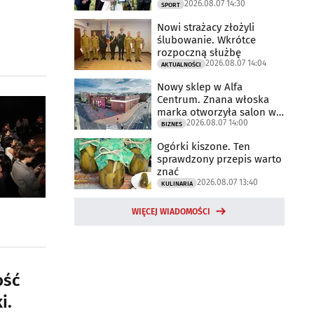
2026.08.07 14:30
2025 rok
SPORT
Nowi strażacy złożyli
ślubowanie. Wkrótce
rozpoczną służbę
2026.08.07 14:04
AKTUALNOŚCI
Nowy sklep w Alfa
Centrum. Znana włoska
marka otworzyła salon w
2026.08.07 14:00
Białymstoku
BIZNES
Ogórki kiszone. Ten
sprawdzony przepis warto
znać
2026.08.07 13:40
KULINARIA
WIĘCEJ WIADOMOŚCI
ość
i.