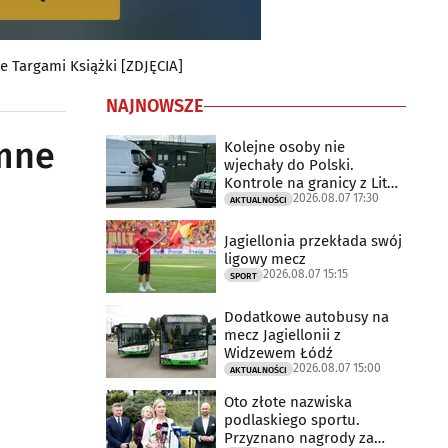
e Targami Książki [ZDJĘCIA]
NAJNOWSZE
omne
Kolejne osoby nie
wjechały do Polski.
Kontrole na granicy z Litwą
2026.08.07 17:30
trwają
AKTUALNOŚCI
Jagiellonia przekłada swój
ligowy mecz
2026.08.07 15:15
SPORT
Dodatkowe autobusy na
mecz Jagiellonii z
Widzewem Łódź
2026.08.07 15:00
AKTUALNOŚCI
Oto złote nazwiska
podlaskiego sportu.
Przyznano nagrody za