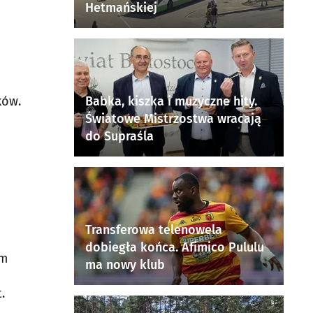
Hetmańskiej
ków.
Babka, kiszka i muzyczne hity.
Światowe Mistrzostwa wracają
do Supraśla
Transferowa telenowela
dobiegła końca. Afimico Pululu
em
ma nowy klub
.