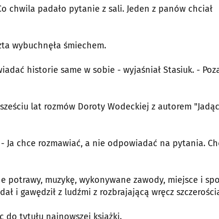
o chwila padało pytanie z sali. Jeden z panów chciał
eszta wybuchnęła śmiechem.
iadać historie same w sobie - wyjaśniał Stasiuk. - Poz
em sześciu lat rozmów Doroty Wodeckiej z autorem "Jadą
 - Ja chce rozmawiać, a nie odpowiadać na pytania. Ch
one potrawy, muzykę, wykonywane zawody, miejsce i sp
dał i gawędził z ludźmi z rozbrajającą wręcz szczerości
ąc do tytułu najnowszej książki.