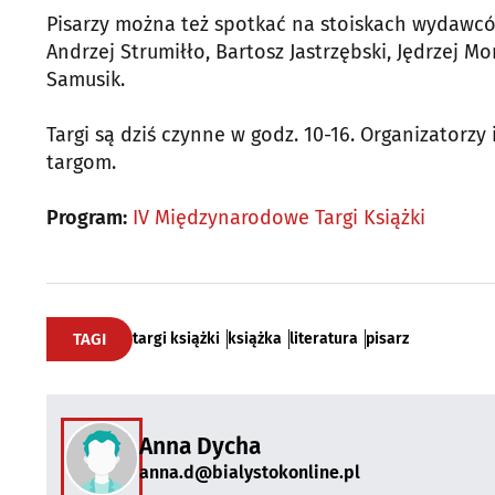
Pisarzy można też spotkać na stoiskach wydawców
Andrzej Strumiłło, Bartosz Jastrzębski, Jędrzej Mo
Samusik.
Targi są dziś czynne w godz. 10-16. Organizatorzy
targom.
Program:
IV Międzynarodowe Targi Książki
TAGI
targi książki
książka
literatura
pisarz
Anna Dycha
anna.d@bialystokonline.pl