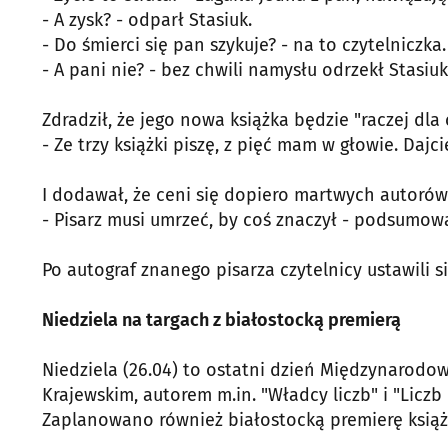
- A zysk? - odparł Stasiuk.
- Do śmierci się pan szykuje? - na to czytelniczka.
- A pani nie? - bez chwili namysłu odrzekł Stasiuk
Zdradził, że jego nowa książka będzie "raczej d
- Ze trzy książki piszę, z pięć mam w głowie. Daj
I dodawał, że ceni się dopiero martwych autorów
- Pisarz musi umrzeć, by coś znaczył - podsumowa
Po autograf znanego pisarza czytelnicy ustawili 
Niedziela na targach z białostocką premierą
Niedziela (26.04) to ostatni dzień Międzynarodo
Krajewskim, autorem m.in. "Władcy liczb" i "Liczb
Zaplanowano również białostocką premierę książki