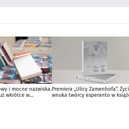
owy i mocne nazwiska.
Premiera „Ulicy Zamenhofa”. Życ
już wkrótce w
wnuka twórcy esperanto w książ
Dobrzyńskiego