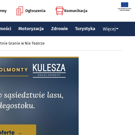
irmy
Ogłoszenia
Komunikacja
mości
Motoryzacja
Zdrowie
Turystyka
Więcej
tnie Granie w Nie Teatrze