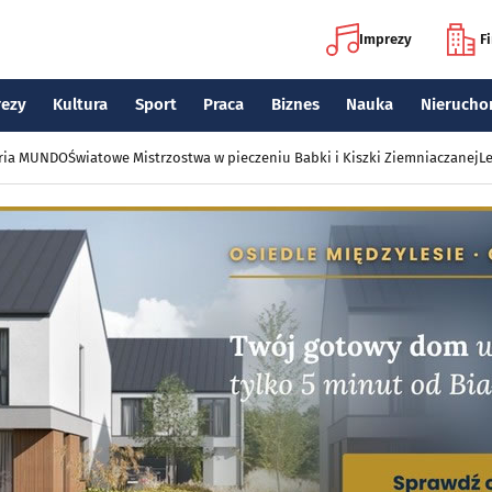
Imprezy
F
rezy
Kultura
Sport
Praca
Biznes
Nauka
Nierucho
eria MUNDO
Światowe Mistrzostwa w pieczeniu Babki i Kiszki Ziemniaczanej
Le