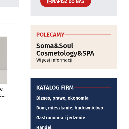
NAPISZ DO NAS
POLECAMY
Soma&Soul
Cosmetology&SPA
Więcej informacji
KATALOG FIRM
ie
ce
Biznes, prawo, ekonomia
Dom, mieszkanie, budownictwo
Gastronomia i jedzenie
Handel