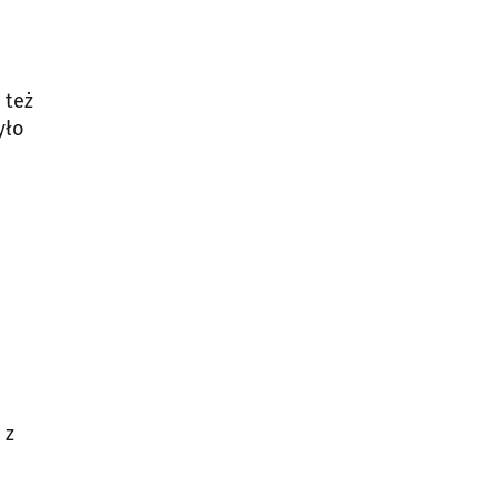
 też
yło
i
 z