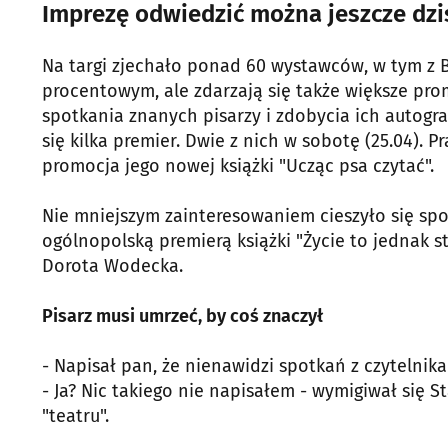
Imprezę odwiedzić można jeszcze dzi
Na targi zjechało ponad 60 wystawców, w tym z Bia
procentowym, ale zdarzają się także większe prom
spotkania znanych pisarzy i zdobycia ich autograf
się kilka premier. Dwie z nich w sobotę (25.04). 
promocja jego nowej książki "Ucząc psa czytać".
Nie mniejszym zainteresowaniem cieszyło się spo
ogólnopolską premierą książki "Życie to jednak st
Dorota Wodecka.
Pisarz musi umrzeć, by coś znaczył
- Napisał pan, że nienawidzi spotkań z czytelni
- Ja? Nic takiego nie napisałem - wymigiwał się St
"teatru".