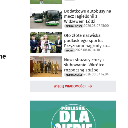
Dodatkowe autobusy na
mecz Jagiellonii z
Widzewem Łódź
2026.08.07 15:00
AKTUALNOŚCI
Oto złote nazwiska
podlaskiego sportu.
Przyznano nagrody za
2026.08.07 14:30
2025 rok
SPORT
ne
Nowi strażacy złożyli
ślubowanie. Wkrótce
rozpoczną służbę
2026.08.07 14:04
AKTUALNOŚCI
WIĘCEJ WIADOMOŚCI