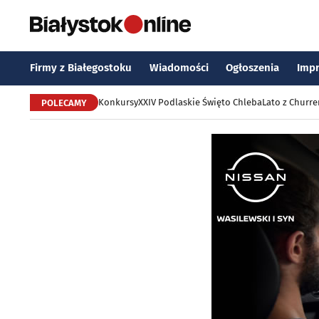
Firmy z Białegostoku
Wiadomości
Ogłoszenia
Imp
Konkursy
XXIV Podlaskie Święto Chleba
Lato z Churr
POLECAMY