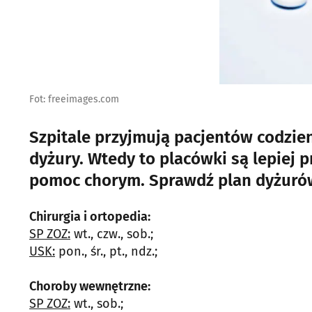
Fot: freeimages.com
Szpitale przyjmują pacjentów codzie
dyżury. Wtedy to placówki są lepiej 
pomoc chorym. Sprawdź plan dyżurów 
Chirurgia i ortopedia:
SP ZOZ:
wt., czw., sob.;
USK:
pon., śr., pt., ndz.;
Choroby wewnętrzne:
SP ZOZ:
wt., sob.;