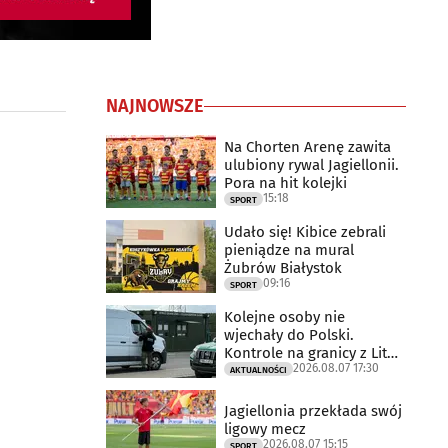
NAJNOWSZE
Na Chorten Arenę zawita
ulubiony rywal Jagiellonii.
Pora na hit kolejki
15:18
SPORT
Udało się! Kibice zebrali
pieniądze na mural
Żubrów Białystok
09:16
SPORT
Kolejne osoby nie
wjechały do Polski.
Kontrole na granicy z Litwą
2026.08.07 17:30
trwają
AKTUALNOŚCI
Jagiellonia przekłada swój
ligowy mecz
2026.08.07 15:15
SPORT