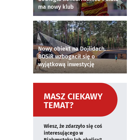
ma nowy klub
Nowy obiekt na Dojlidach.
BOSiR wzbogacił się o
wyjątkową inwestycję
MASZ CIEKAWY
TEMAT?
Wiesz, że zdarzyło się coś
interesującego w
Białymstoku lub okolicy?