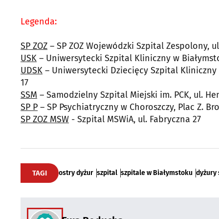
Legenda:
SP ZOZ
– SP ZOZ Wojewódzki Szpital Zespolony, ul
USK
– Uniwersytecki Szpital Kliniczny w Białymsto
UDSK
– Uniwersytecki Dziecięcy Szpital Kliniczny
17
SSM
– Samodzielny Szpital Miejski im. PCK, ul. He
SP P
– SP Psychiatryczny w Choroszczy, Plac Z. Br
SP ZOZ MSW
- Szpital MSWiA, ul. Fabryczna 27
TAGI
ostry dyżur
szpital
szpitale w Białymstoku
dyżury 