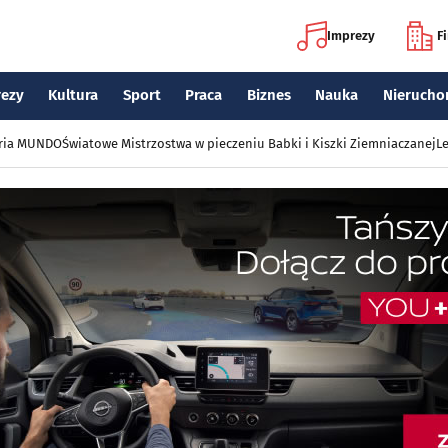
Imprezy
F
rezy
Kultura
Sport
Praca
Biznes
Nauka
Nierucho
eria MUNDO
Światowe Mistrzostwa w pieczeniu Babki i Kiszki Ziemniaczanej
Le