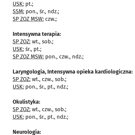
USK:
pt.;
SSM:
pon., śr., ndz.;
SP ZOZ MSW:
czw.;
Intensywna terapia:
SP ZOZ:
wt., sob.;
USK:
śr., pt.;
SP ZOZ MSW:
pon., czw., ndz.;
Laryngologia, Intensywna opieka kardiologiczna:
SP ZOZ:
wt., czw., sob.;
USK:
pon., śr., pt., ndz.;
Okulistyka:
SP ZOZ:
wt., czw., sob.;
USK:
pon., śr., pt., ndz.;
Neurologia: