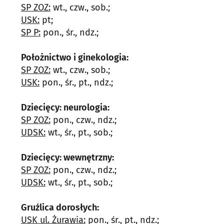
SP ZOZ:
wt., czw., sob.;
USK:
pt;
SP P:
pon., śr., ndz.;
Położnictwo i ginekologia:
SP ZOZ:
wt., czw., sob.;
USK:
pon., śr., pt., ndz.;
Dziecięcy: neurologia:
SP ZOZ:
pon., czw., ndz.;
UDSK:
wt., śr., pt., sob.;
Dziecięcy: wewnętrzny:
SP ZOZ:
pon., czw., ndz.;
UDSK:
wt., śr., pt., sob.;
Gruźlica dorosłych:
USK ul. Żurawia:
pon., śr., pt., ndz.;