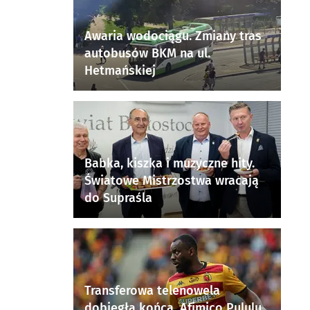
Awaria wodociągu. Zmiany tras
autobusów BKM na ul.
Hetmańskiej
Babka, kiszka i muzyczne hity.
Światowe Mistrzostwa wracają
do Supraśla
Transferowa telenowela
dobiegła końca. Afimico Pululu