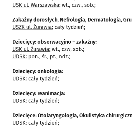
USK ul. Warszawska:
wt., czw., sob.;
Zakaźny dorosłych, Nefrologia, Dermatologia, Gruź
USZK ul. Żurawia:
cały tydzień;
Dziecięcy: obserwacyjno – zakaźny:
USK ul. Żurawia:
wt., czw, sob.;
UDSK:
pon., śr., pt., ndz.;
Dziecięcy: onkologia:
UDSK:
cały tydzień;
Dziecięcy: reanimacja:
UDSK:
cały tydzień;
Dziecięce: Otolaryngologia, Okulistyka chirurgicz
UDSK:
cały tydzień;