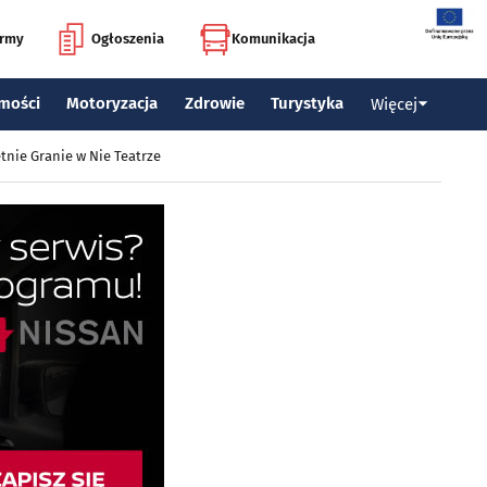
irmy
Ogłoszenia
Komunikacja
mości
Motoryzacja
Zdrowie
Turystyka
Więcej
tnie Granie w Nie Teatrze