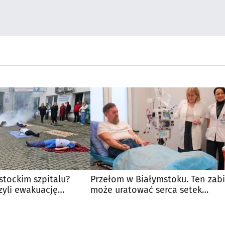
stockim szpitalu?
Przełom w Białymstoku. Ten zab
zyli ewakuację
może uratować serca setek
pacjentów