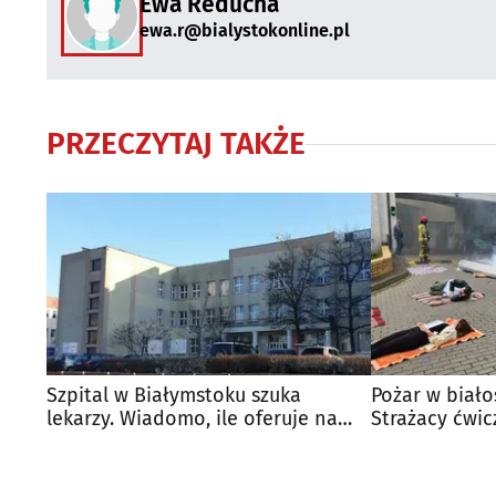
Ewa Reducha
ewa.r@bialystokonline.pl
PRZECZYTAJ TAKŻE
Szpital w Białymstoku szuka
Pożar w biało
lekarzy. Wiadomo, ile oferuje na
Strażacy ćwic
start
pacjentów