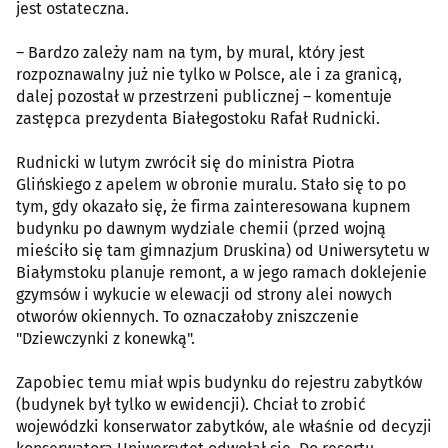
jest ostateczna.
– Bardzo zależy nam na tym, by mural, który jest
rozpoznawalny już nie tylko w Polsce, ale i za granicą,
dalej pozostał w przestrzeni publicznej – komentuje
zastępca prezydenta Białegostoku Rafał Rudnicki.
Rudnicki w lutym zwrócił się do ministra Piotra
Glińskiego z apelem w obronie muralu. Stało się to po
tym, gdy okazało się, że firma zainteresowana kupnem
budynku po dawnym wydziale chemii (przed wojną
mieściło się tam gimnazjum Druskina) od Uniwersytetu w
Białymstoku planuje remont, a w jego ramach doklejenie
gzymsów i wykucie w elewacji od strony alei nowych
otworów okiennych. To oznaczałoby zniszczenie
"Dziewczynki z konewką".
Zapobiec temu miał wpis budynku do rejestru zabytków
(budynek był tylko w ewidencji). Chciał to zrobić
wojewódzki konserwator zabytków, ale właśnie od decyzji