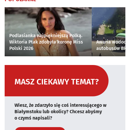
Podlasianka najpiękniejszą Polką.
Wiktoria Ptak zdobyła koronę Miss
Awaria wodocią
Polski 2026
autobusów BKM 
MASZ CIEKAWY TEMAT?
Wiesz, że zdarzyło się coś interesującego w
Białymstoku lub okolicy? Chcesz abyśmy
o czymś napisali?