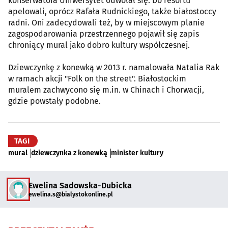
konserwatora Uniwersytet odwołał się. Do resortu
apelowali, oprócz Rafała Rudnickiego, także białostoccy
radni. Oni zadecydowali też, by w miejscowym planie
zagospodarowania przestrzennego pojawił się zapis
chroniący mural jako dobro kultury współczesnej.
Dziewczynkę z konewką w 2013 r. namalowała Natalia Rak
w ramach akcji "Folk on the street". Białostockim
muralem zachwycono się m.in. w Chinach i Chorwacji,
gdzie powstały podobne.
TAGI
mural
dziewczynka z konewką
minister kultury
Ewelina Sadowska-Dubicka
ewelina.s@bialystokonline.pl