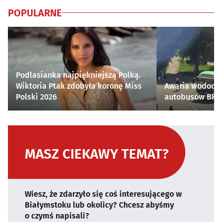
POPULARNE
Podlasianka najpiękniejszą Polką.
Wiktoria Ptak zdobyła koronę Miss
Awaria wodocią
Polski 2026
autobusów BKM 
MASZ CIEKAWY TEMAT?
Wiesz, że zdarzyło się coś interesującego w
Białymstoku lub okolicy? Chcesz abyśmy
o czymś napisali?