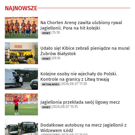
NAJNOWSZE
Na Chorten Arenę zawita ulubiony rywal
Jagiellonii. Pora na hit kolejki
15:18
SPORT
Udało się! Kibice zebrali pieniądze na mural
Żubrów Białystok
09:16
SPORT
Kolejne osoby nie wjechały do Polski.
Kontrole na granicy z Litwą trwają
2026.08.07 17:30
AKTUALNOŚCI
Jagiellonia przekłada swój ligowy mecz
2026.08.07 15:15
SPORT
Dodatkowe autobusy na mecz Jagiellonii z
Widzewem Łódź