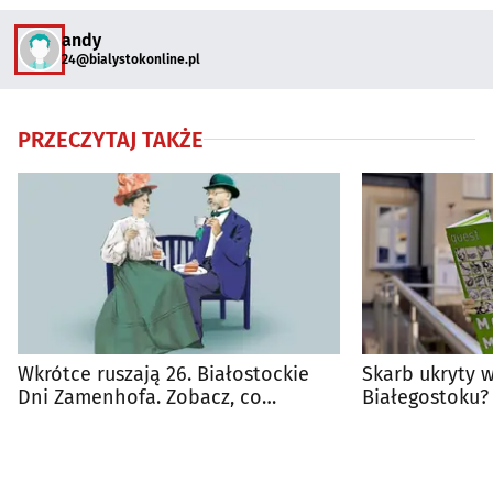
andy
24@bialystokonline.pl
PRZECZYTAJ TAKŻE
Wkrótce ruszają 26. Białostockie
Skarb ukryty 
Dni Zamenhofa. Zobacz, co
Białegostoku?
przygotowano
miejska