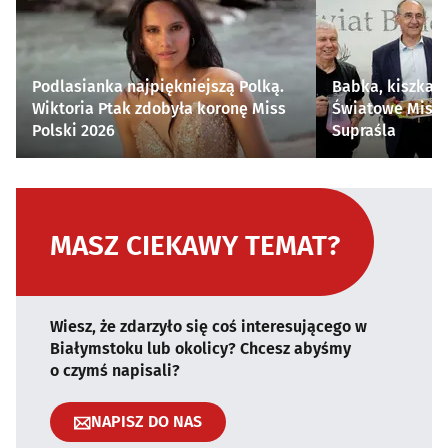
Podlasianka najpiękniejszą Polką.
Babka, kiszka i
Wiktoria Ptak zdobyła koronę Miss
Światowe Mistr
Polski 2026
Supraśla
MASZ CIEKAWY TEMAT?
Wiesz, że zdarzyło się coś interesującego w
Białymstoku lub okolicy? Chcesz abyśmy
o czymś napisali?
NAPISZ DO NAS