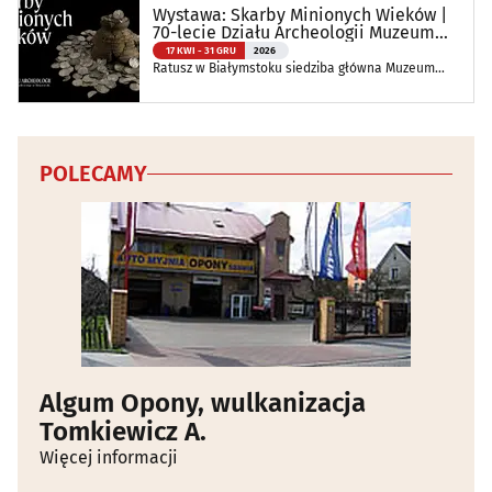
Wystawa: Skarby Minionych Wieków |
70-lecie Działu Archeologii Muzeum
Podlaskiego
17 KWI - 31 GRU
2026
Ratusz w Białymstoku siedziba główna Muzeum
Podlaskiego w Białymstoku
POLECAMY
Algum Opony, wulkanizacja
Tomkiewicz A.
Więcej informacji