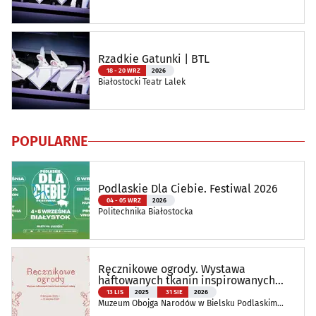
Rzadkie Gatunki | BTL
18 - 20 WRZ
2026
Białostocki Teatr Lalek
POPULARNE
Podlaskie Dla Ciebie. Festiwal 2026
04 - 05 WRZ
2026
Politechnika Białostocka
Ręcznikowe ogrody. Wystawa
haftowanych tkanin inspirowanych
naturą
13 LIS
2025
31 SIE
2026
Muzeum Obojga Narodów w Bielsku Podlaskim
Oddział Muzeum Podlaskiego w Białymstoku