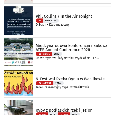
Phil Collins / In the Air Tonight
12
WRZ 2026
6-Ścian - Klub muzyczny
Międzynarodowa konferencja naukowa
ATEE Annual Conference 2026
25 - 28 SIE
2026
Uniwersytet w Białymstoku. Wydział Nauk o
Edukacji
6. Festiwal Rzeka Ognia w Wasilkowie
04 - 05 WRZ
2026
Teren rekreacyjny Cypel w Wasilkowie
Ryby z podlaskich rzek i jezior
20 MAJ
2026
31 MAJ
2027