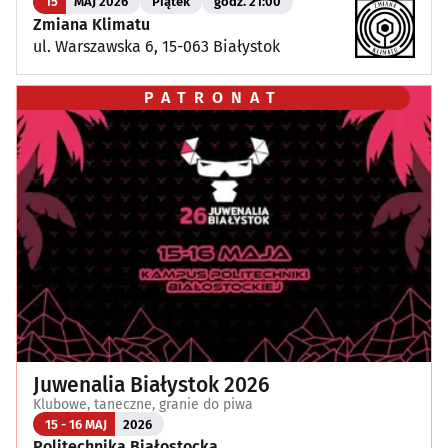
15
MAJ 2026
Piątek
godz. 21:00
Zmiana Klimatu
ul. Warszawska 6, 15-063 Białystok
PATRONAT
Juwenalia Białystok 2026
Klubowe, taneczne, granie do piwa
15 - 16 MAJ
2026
Politechnika Białostocka