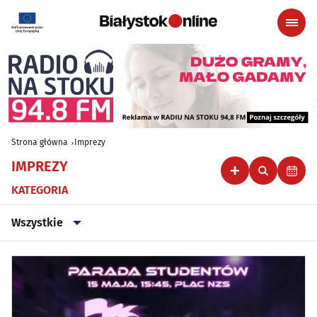
Strona główna
Imprezy
IMPREZY
KATEGORIA
Wszystkie
Wszystkie
Klubowe, taneczne, granie do piwa
(44)