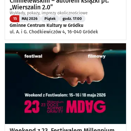
Chmielewskim – autorem książki pt.
„Wierszalin 2.0”
Wykłady, pokazy, imprezy okolicznościowe
15
MAJ 2026
Piątek
godz. 17:00
Gminne Centrum Kultury w Gródku
ul. A. i G. Chodkiewiczów 4, 16-040 Gródek
Weekend z 23. Festiwalem Millennium