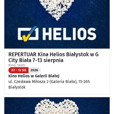
Koncerty
(87)
Koncerty muzyki poważnej
(1)
Kino, teatr
(111)
Wernisaże, wydarzenia artystyczne
(3)
REPERTUAR Kina Helios Białystok w G
Wystawy
(24)
City Biała 7-13 sierpnia
Kino, teatr
Wydarzenia sportowe i rekreacyjne
(23)
07 - 13 SIE
2026
Kino Helios w Galerii Białej
ul. Czesława Miłosza 2 (Galeria Biała), 15-265
Plenerowe, festyny
(11)
Białystok
Dla dzieci
(3)
Targi, konferencje
(8)