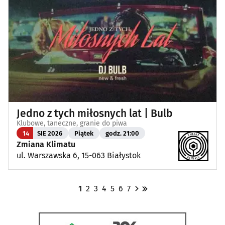
Jedno z tych miłosnych lat | Bulb
Klubowe, taneczne, granie do piwa
14
SIE 2026
Piątek
godz. 21:00
Zmiana Klimatu
ul. Warszawska 6, 15-063 Białystok
1
2
3
4
5
6
7