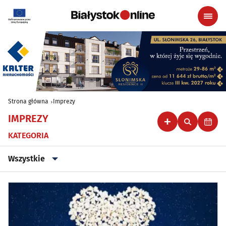
Strona główna
Imprezy
IMPREZY
KATEGORIA
Wszystkie
Wszystkie
Klubowe, taneczne, granie do piwa
(44)