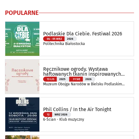
POPULARNE
Podlaskie Dla Ciebie. Festiwal 2026
04 - 05 WRZ
2026
Politechnika Białostocka
Ręcznikowe ogrody. Wystawa
haftowanych tkanin inspirowanych
naturą
13 LIS
2025
31 SIE
2026
Muzeum Obojga Narodów w Bielsku Podlaskim
Oddział Muzeum Podlaskiego w Białymstoku
Phil Collins / In the Air Tonight
12
WRZ 2026
6-Ścian - Klub muzyczny