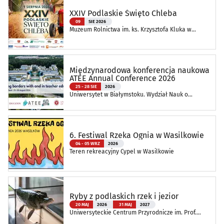
XXIV Podlaskie Święto Chleba
09
SIE 2026
Muzeum Rolnictwa im. ks. Krzysztofa Kluka w
Ciechanowcu
Międzynarodowa konferencja naukowa
ATEE Annual Conference 2026
25 - 28 SIE
2026
Uniwersytet w Białymstoku. Wydział Nauk o
Edukacji
6. Festiwal Rzeka Ognia w Wasilkowie
04 - 05 WRZ
2026
Teren rekreacyjny Cypel w Wasilkowie
Ryby z podlaskich rzek i jezior
20 MAJ
2026
31 MAJ
2027
Uniwersyteckie Centrum Przyrodnicze im. Prof.
Andrzeja Myrchy