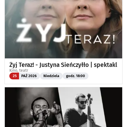
Żyj Teraz! - Justyna Sieńczyłło | spektakl
Kino, teatr
25
PAŹ 2026
Niedziela
godz. 18:00