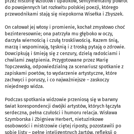
przez historię wzlotów i upadków, sentymentalny powrót
do powojennych lat rozkwitu polskiej poezji, którego
przewodnikami stają się niepokorna Wisełka i Zbyszek.
On całował jej włosy i promienie, kochał zmysłowo choć
bezinteresownie; ona patrzyła mu głęboko w oczy,
darzyła wiernością i czułą troskliwością. Razem śnią,
marzą i wspominają, tęsknią i z troską pytają o zdrowie.
Dowcipkują i śmieją się z cenzury, dzielą radościami i
chwilami zwątpienia. Przygotowane przez Marię
Topczewską, odpowiedzialną za scenariusz spotkanie z
zapiskami poetów, to wydarzenie artystyczne, które
zachwyci i poruszy, i co najważniejsze – zaskoczy
niejednego widza.
Podczas spotkania widzowie przeniosą się w barwny
świat korespondencji dwójki artystów, których łączyła
serdeczna, pełna czułości i humoru relacja. Wisława
Szymborska i Zbigniew Herbert, nietuzinkowe
osobowości i mistrzowie ciętej riposty, pozostawili po
sobie listy – pełne inteligentnych żartów, refleksji o