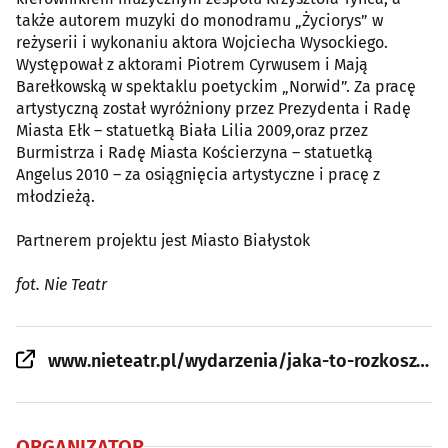
także autorem muzyki do monodramu „Życiorys” w
reżyserii i wykonaniu aktora Wojciecha Wysockiego.
Występował z aktorami Piotrem Cyrwusem i Mają
Barełkowską w spektaklu poetyckim „Norwid”. Za pracę
artystyczną został wyróżniony przez Prezydenta i Radę
Miasta Ełk – statuetką Biała Lilia 2009,oraz przez
Burmistrza i Radę Miasta Kościerzyna – statuetką
Angelus 2010 – za osiągnięcia artystyczne i pracę z
młodzieżą.
Partnerem projektu jest Miasto Białystok
fot. Nie Teatr
www.nieteatr.pl/wydarzenia/jaka-to-rozkosz-pisac-do-ciebie-list---anna-romantowska-wojciech-wysocki-piotr-kajetan-matczuk-spektakl
ORGANIZATOR