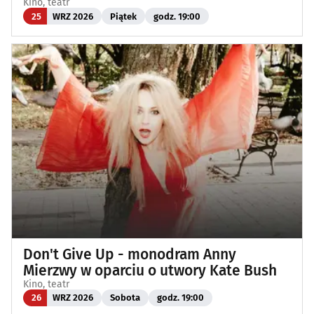
Kino, teatr
25
WRZ 2026
Piątek
godz. 19:00
Don't Give Up - monodram Anny
Mierzwy w oparciu o utwory Kate Bush
Kino, teatr
26
WRZ 2026
Sobota
godz. 19:00