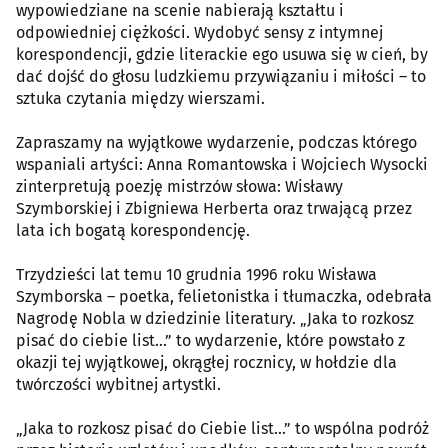
wypowiedziane na scenie nabierają kształtu i
odpowiedniej ciężkości. Wydobyć sensy z intymnej
korespondencji, gdzie literackie ego usuwa się w cień, by
dać dojść do głosu ludzkiemu przywiązaniu i miłości – to
sztuka czytania między wierszami.
Zapraszamy na wyjątkowe wydarzenie, podczas którego
wspaniali artyści: Anna Romantowska i Wojciech Wysocki
zinterpretują poezję mistrzów słowa: Wisławy
Szymborskiej i Zbigniewa Herberta oraz trwającą przez
lata ich bogatą korespondencję.
Trzydzieści lat temu 10 grudnia 1996 roku Wisława
Szymborska – poetka, felietonistka i tłumaczka, odebrała
Nagrodę Nobla w dziedzinie literatury. „Jaka to rozkosz
pisać do ciebie list…” to wydarzenie, które powstało z
okazji tej wyjątkowej, okrągłej rocznicy, w hołdzie dla
twórczości wybitnej artystki.
„Jaka to rozkosz pisać do Ciebie list…” to wspólna podróż