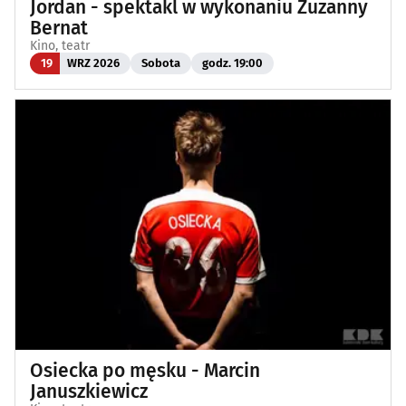
Jordan - spektakl w wykonaniu Zuzanny
Bernat
Kino, teatr
19
WRZ 2026
Sobota
godz. 19:00
Osiecka po męsku - Marcin
Januszkiewicz