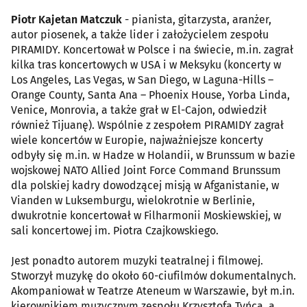
Piotr Kajetan Matczuk
- pianista, gitarzysta, aranżer,
autor piosenek, a także lider i założycielem zespołu
PIRAMIDY. Koncertował w Polsce i na świecie, m.in. zagrał
kilka tras koncertowych w USA i w Meksyku (koncerty w
Los Angeles, Las Vegas, w San Diego, w Laguna-Hills –
Orange County, Santa Ana – Phoenix House, Yorba Linda,
Venice, Monrovia, a także grał w El-Cajon, odwiedził
również Tijuanę). Wspólnie z zespołem PIRAMIDY zagrał
wiele koncertów w Europie, najważniejsze koncerty
odbyły się m.in. w Hadze w Holandii, w Brunssum w bazie
wojskowej NATO Allied Joint Force Command Brunssum
dla polskiej kadry dowodzącej misją w Afganistanie, w
Vianden w Luksemburgu, wielokrotnie w Berlinie,
dwukrotnie koncertował w Filharmonii Moskiewskiej, w
sali koncertowej im. Piotra Czajkowskiego.
Jest ponadto autorem muzyki teatralnej i filmowej.
Stworzył muzykę do około 60-ciufilmów dokumentalnych.
Akompaniował w Teatrze Ateneum w Warszawie, był m.in.
kierownikiem muzycznym zespołu Krzysztofa Tyńca, a