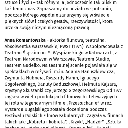
sztuce i życiu – tak różnym, a jednocześnie tak bliskim
każdemu z nas. Zapraszamy do udziału w spotkaniu,
podczas którego wspólnie zanurzymy się w świecie
pięknych słów i czułych gestów, rzeczywistości, która
urzeka swoją niczym niezmąconą prawdą.
Anna Romantowska
- aktorka filmowa, teatralna.
Absolwentka warszawskiej PWST (1974). Współpracowała z
Teatrem Śląskim im. S. Wyspiańskiego w Katowicach, z
Teatrem Narodowym w Warszawie, Teatrem Studio,
Teatrem Gudejko. Na teatralnej scenie pojawiała się w
spektaklach w reżyserii m.in. Adama Hanuszkiewicza,
Zygmunta Hübnera, Ryszardy Hanin, Ignacego
Gogolewskiego, Danuty Baduszkowej, Helmuta Kajzara,
Krystyny Skuszanki czy Jerzego Grzegorzewskiego Od 1977
zagrała w wielu produkcjach filmowych i telewizyjnych.
Jej rola w legendarnym filmie „Przesłuchanie” w reż.
Ryszarda Bugajskiego została doceniona podczas
Festiwalu Polskich Filmów Fabularnych. Zagrała w filmach
takich jak: „Kobieta i kobieta”, „Krzyk”, „Nadzór”, „Sztuka