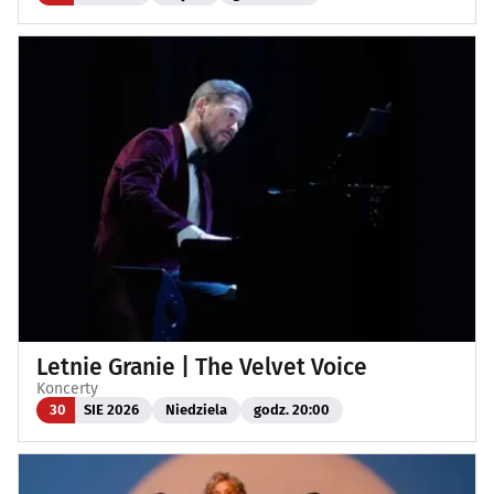
Letnie Granie | The Velvet Voice
Koncerty
30
SIE 2026
Niedziela
godz. 20:00