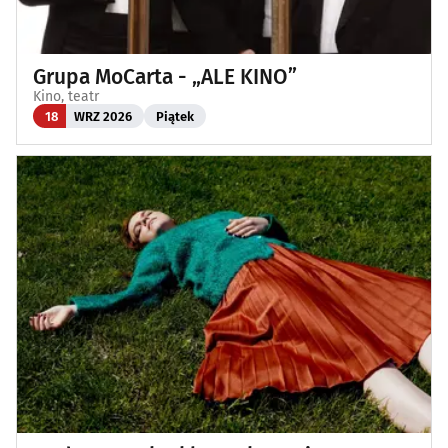
Grupa MoCarta - „ALE KINO”
Kino, teatr
18
WRZ 2026
Piątek