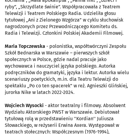
kochania”, „Mała apokalipsa”, „Panna nikt”, „Dzieci i
ryby”, „Skrzydlate świnie”. Współpracowała z Teatrem
Telewizji i Teatrem Polskiego Radia. Udzieliła głosu
tytułowej „Ani z Zielonego Wzgórza” w cyklu słuchowisk
nagrodzonych przez Przewodniczącego Komitetu ds.
Radia i Telewizji. Członkini Polskiej Akademii Filmowej.
Maria Topczewska
- polonistka, współtwórczyni Zespołu
Szkół Bednarska w Warszawie – pierwszych szkół
społecznych w Polsce, gdzie nadal pracuje jako
wychowawca i nauczyciel języka polskiego. Autorka
podręczników do gramatyki, języka i lektur. Autorka wielu
scenariuszy poetyckich, m.in. dla Teatru Telewizji do
spektaklu „Po co ten spacerek” w reż. Agnieszki Glińskiej,
jurorka Nike w latach 2022-2024.
Wojciech Wysocki
- aktor teatralny i filmowy. Absolwent
Wydziału Aktorskiego PWST w Warszawie. Debiutował
tytułową rolą w przedstawieniu ''Kordian'' Juliusza
Słowackiego, w reżyserii Erwina Axera. Występował w
teatrach stołecznych: Współczesnym (1976-1994),