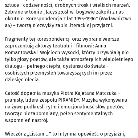
sztuce i codzienności, drobnych trosk i wielkich marzeń.
Zebrane w tomie „Jacyś złośliwi bogowie zakpili z nas
okrutnie. Korespondencja z lat 1955–1996” (Wydawnictwo
a5) – tworzą niezwykły zapis literackiej przyjaźni.
Fragmenty tej korespondencji oraz wybrane wiersze
zaprezentują aktorzy teatralni i filmowi: Anna
Romantowska i Wojciech Wysocki, którzy przywołają nie
tylko głosy poetów, ale także atmosferę ich wieloletniego
dialogu – pełnego ciepła, dystansu do świata -
osobistych przemyśleń towarzyszących im przez
dziesięciolecia.
Całość dopełnia muzyka Piotra Kajetana Matczuka –
pianisty, lidera zespołu PIRAMIDY. Muzyka wykonywana
na żywo podkreśli rytm i emocjonalność słów poetów,
tworząc niezapomniany, pełen sentymentalnych
wspomnień nastrój.
Wieczór z „Listami…” to intymna opowieść o przyjaźni,