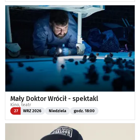
Mały Doktor Wrócił - spektakl
Kino, teatr
27
WRZ 2026
Niedziela
godz. 18:00