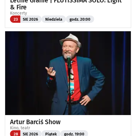
Letnie Granie | FLUTISSIMA SOLO: Light
& Fire
Koncerty
23
SIE 2026
Niedziela
godz. 20:00
Artur Barciś Show
Kino, teatr
28
SIE 2026
Piątek
godz. 19:00