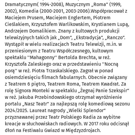
Dramatycznym( 1994-2008), Muzycznym „Roma” (1999,
2002), Komedia (2000-2001, 2003-2006).Współpracował z
Maciejem Prusem, Maciejem Englertem, Piotrem
Cieślakiem, Krzysztofem Warlikowskim, Krystianem Lupą,
Andrzejem Domalikiem. Znany z kultowych produkcji
telewizyjnych takich jak „Dom”, „Ekstradycja”, „Ranczo”.
Wystąpił w wielu realizacjach Teatru Telewizji, m.in. w
przeniesionym z Teatru Współczesnego, kultowym
spektaklu ''Mahagonny'' Bertolda Brechta, w reż.
Krzysztofa Zaleskiego oraz w przedstawieniu ''Nocną
porą'' w reż. Piotra Trzaskalskiego. Zagrał w ponad
osiemdziesięciu filmach fabularnych. Obecnie związany
z Teatrem 6 piętro, Teatrem Roma, Teatrem Kwadrat. Za
rolę Signora Monteki w spektaklu „Żegnaj Panie Szekspir”
w reż. Jakuba Przebindowskiego otrzymał wyróżnienie
portalu „Nasz Teatr” za najlepszą rolę komediową sezonu
2024/2025. Laureat nagrody „Wielki Splendor”
przyznawanej przez Teatr Polskiego Radia za wybitne
kreacje w słuchowiskach radiowych. W 2017 roku odcisnął
dłoń na Festiwalu Gwiazd w Międzyzdrojach.