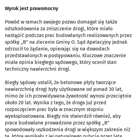
Wyrok jest prawomocny
Powód w ramach swojego pozwu domagał się także
odszkodowania za zniszczenie drogi, które miało
nastąpić podczas prac budowlanych realizowanych przez
spółkę „B” na zlecenie Gminy O. Sąd Apelacyjny jednak
odrzucił to żądanie, opierając się na dowodach
przedstawionych w postępowaniu. Kluczowe znaczenie
miała opinia biegłego sądowego, który ocenił stan
techniczny nawierzchni drogi.
Biegły sądowy ustalił, że betonowe płyty tworzące
nawierzchnię drogi były użytkowane od ponad 30 lat,
mimo że ich przewidywana żywotność wynosi przeciętnie
około 20 lat. Wynika z tego, że droga już przed
rozpoczęciem prac była w znacznym stopniu
wyeksploatowana. Biegły nie stwierdził również, aby
prace budowlane prowadzone przez spółkę „B”
spowodowały uszkodzenia drogi w większym zakresie niż
te, które wynikały z jej naturalnego zużycia przez lata.