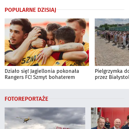
POPULARNE DZISIAJ
Działo się! Jagiellonia pokonała
Pielgrzymka do
Rangers FC! Szmyt bohaterem
przez Białysto
utrudnienia?
FOTOREPORTAŻE