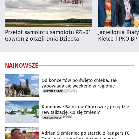
Przelot samolotu samolotu PZL-01
Jagiellonia Biał
Gawron z okazji Dnia Dziecka
Kielce | PKO BP
NAJNOWSZE
Od koncertów po święto chleba. Tak
zapowiada się weekend w regionie
09:09
KULTURA I ROZRYWKA
Kominowe Bajoro w Choroszczy przejdzie
rewitalizację. Co się zmieni?
09:00
AKTUALNOŚCI
Adrian Siemieniec po starciu z Rangers FC:
Czuć było atmosferę dużego meczu