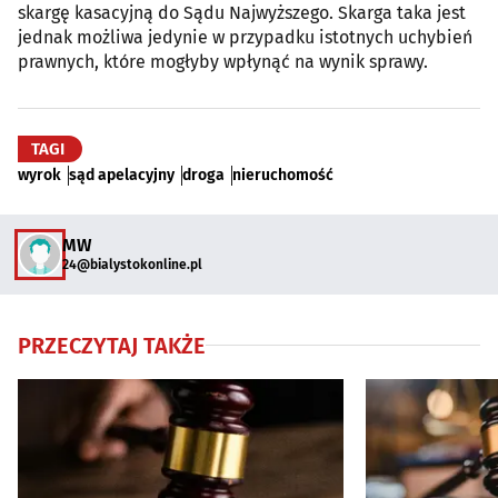
skargę kasacyjną do Sądu Najwyższego. Skarga taka jest
jednak możliwa jedynie w przypadku istotnych uchybień
prawnych, które mogłyby wpłynąć na wynik sprawy.
TAGI
wyrok
sąd apelacyjny
droga
nieruchomość
MW
24@bialystokonline.pl
PRZECZYTAJ TAKŻE