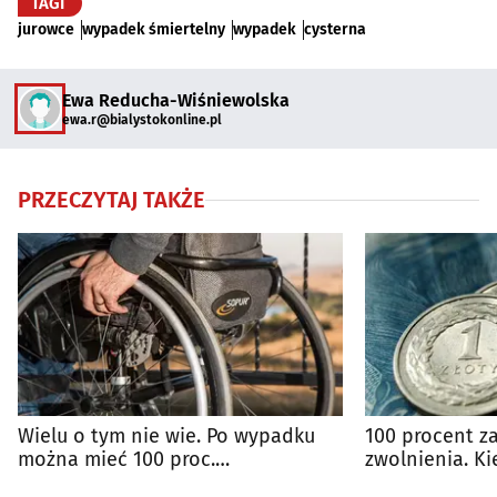
TAGI
jurowce
wypadek śmiertelny
wypadek
cysterna
Ewa Reducha-Wiśniewolska
ewa.r@bialystokonline.pl
PRZECZYTAJ TAKŻE
Wielu o tym nie wie. Po wypadku
100 procent z
można mieć 100 proc.
zwolnienia. Ki
wynagrodzenia