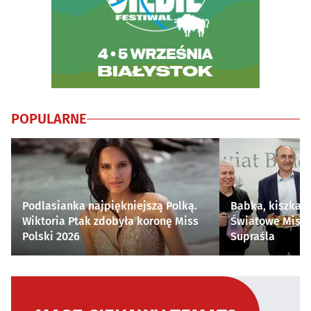
POPULARNE
Podlasianka najpiękniejszą Polką.
Babka, kiszka i
Wiktoria Ptak zdobyła koronę Miss
Światowe Mistr
Polski 2026
Supraśla