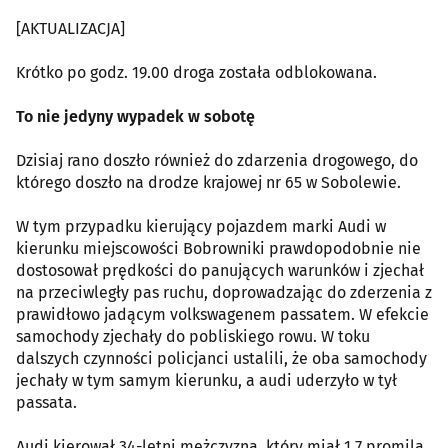
[AKTUALIZACJA]
Krótko po godz. 19.00 droga została odblokowana.
To nie jedyny wypadek w sobotę
Dzisiaj rano doszło również do zdarzenia drogowego, do
którego doszło na drodze krajowej nr 65 w Sobolewie.
W tym przypadku kierujący pojazdem marki Audi w
kierunku miejscowości Bobrowniki prawdopodobnie nie
dostosował prędkości do panujących warunków i zjechał
na przeciwległy pas ruchu, doprowadzając do zderzenia z
prawidłowo jadącym volkswagenem passatem. W efekcie
samochody zjechały do pobliskiego rowu. W toku
dalszych czynności policjanci ustalili, że oba samochody
jechały w tym samym kierunku, a audi uderzyło w tył
passata.
Audi kierował 34-letni mężczyzna, który miał 1,7 promila