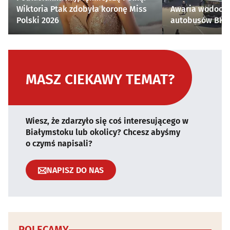
Wiktoria Ptak zdobyła koronę Miss
Awaria wodocią
Polski 2026
autobusów BKM 
MASZ CIEKAWY TEMAT?
Wiesz, że zdarzyło się coś interesującego w
Białymstoku lub okolicy? Chcesz abyśmy
o czymś napisali?
NAPISZ DO NAS
POLECAMY