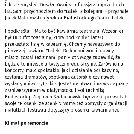
ich przemyśleń. Doszła również refleksja z poprzednich
lat. Sam przychodziłem do "Lalek" z kolegami - przyznaje
Jacek Malinowski, dyrektor Białostockiego Teatru Lalek.
I podkreśla: - Ma to być kawiarnia teatralna. Wcześniej
był tu bufet teatralny, który pod koniec lat 90.
przekształcił się w kawiarnię. Chcemy nawiązywać do
pierwszej kawiarni "Lalek". Do kuchni wrócił dawny
mistrz, został też z nami pan Piotr. Mogę zapewnić, że
będzie to miejsce artystyczno-edukacyjne. Zarówno na
koncerty, małe spektakle, jak i działania edukacyjne,
czytania dramatów, spotkania autorskie czy nawet
wykłady uniwersyteckie. Jesteśmy otwarci na współpracę
z Uniwersytetem w Białymstoku i Politechniką
Białostocką. Wojciech Szelachowski będzie tu prowadził
swoje "Piosenki ze scenki". Mamy też pomysły organizacji
malutkich festiwali dotyczący piosenki kawiarnianej.
Klimat po remoncie