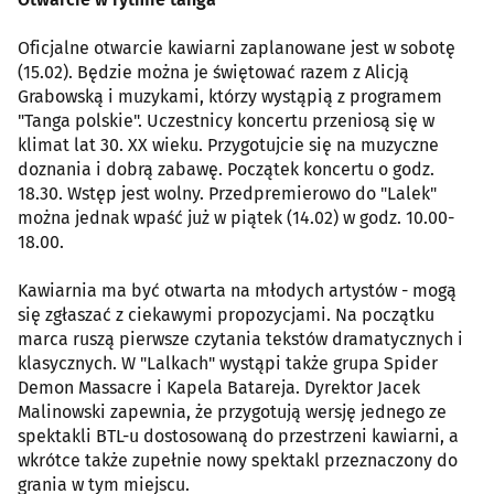
Oficjalne otwarcie kawiarni zaplanowane jest w sobotę
(15.02). Będzie można je świętować razem z Alicją
Grabowską i muzykami, którzy wystąpią z programem
"Tanga polskie". Uczestnicy koncertu przeniosą się w
klimat lat 30. XX wieku. Przygotujcie się na muzyczne
doznania i dobrą zabawę. Początek koncertu o godz.
18.30. Wstęp jest wolny. Przedpremierowo do "Lalek"
można jednak wpaść już w piątek (14.02) w godz. 10.00-
18.00.
Kawiarnia ma być otwarta na młodych artystów - mogą
się zgłaszać z ciekawymi propozycjami. Na początku
marca ruszą pierwsze czytania tekstów dramatycznych i
klasycznych. W "Lalkach" wystąpi także grupa Spider
Demon Massacre i Kapela Batareja. Dyrektor Jacek
Malinowski zapewnia, że przygotują wersję jednego ze
spektakli BTL-u dostosowaną do przestrzeni kawiarni, a
wkrótce także zupełnie nowy spektakl przeznaczony do
grania w tym miejscu.