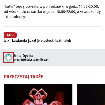
"Lalki" będą otwarte w poniedziałki w godz. 14.00-20.00,
od wtorku do czwartku w godz. 10.00-22.00, a w weekendy
- do północy.
TAGI
lalki
kawiarnia
lokal
białostocki teatr lalek
Anna Dycha
anna.d@bialystokonline.pl
PRZECZYTAJ TAKŻE