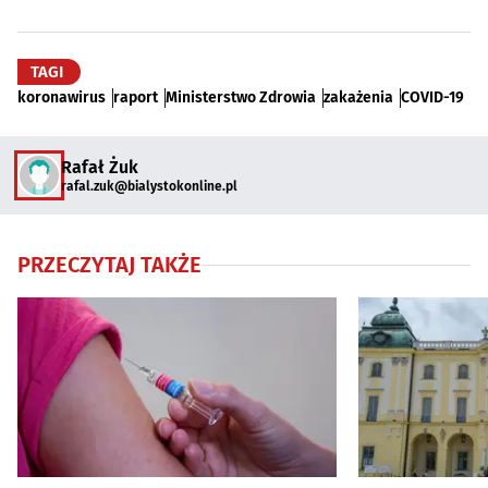
TAGI
koronawirus
raport
Ministerstwo Zdrowia
zakażenia
COVID-19
Rafał Żuk
rafal.zuk@bialystokonline.pl
PRZECZYTAJ TAKŻE