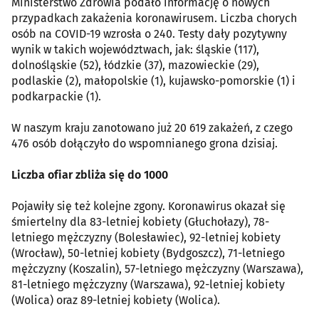
Ministerstwo Zdrowia podało informację o nowych
przypadkach zakażenia koronawirusem. Liczba chorych
osób na COVID-19 wzrosła o 240. Testy dały pozytywny
wynik w takich województwach, jak: śląskie (117),
dolnośląskie (52), łódzkie (37), mazowieckie (29),
podlaskie (2), małopolskie (1), kujawsko-pomorskie (1) i
podkarpackie (1).
W naszym kraju zanotowano już 20 619 zakażeń, z czego
476 osób dołączyło do wspomnianego grona dzisiaj.
Liczba ofiar zbliża się do 1000
Pojawiły się też kolejne zgony. Koronawirus okazał się
śmiertelny dla 83-letniej kobiety (Głuchołazy), 78-
letniego mężczyzny (Bolesławiec), 92-letniej kobiety
(Wrocław), 50-letniej kobiety (Bydgoszcz), 71-letniego
mężczyzny (Koszalin), 57-letniego mężczyzny (Warszawa),
81-letniego mężczyzny (Warszawa), 92-letniej kobiety
(Wolica) oraz 89-letniej kobiety (Wolica).