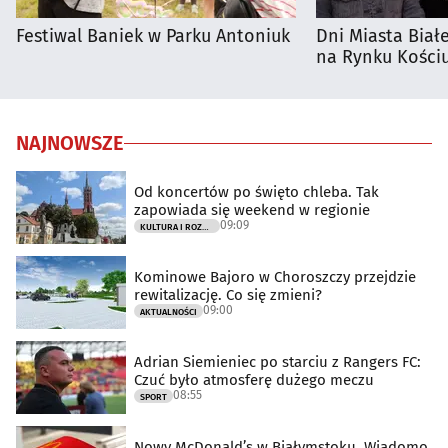
Festiwal Baniek w Parku Antoniuk
Dni Miasta Biał
na Rynku Kościu
NAJNOWSZE
Od koncertów po święto chleba. Tak
zapowiada się weekend w regionie
09:09
KULTURA I ROZRYWKA
Kominowe Bajoro w Choroszczy przejdzie
rewitalizację. Co się zmieni?
09:00
AKTUALNOŚCI
Adrian Siemieniec po starciu z Rangers FC:
Czuć było atmosferę dużego meczu
08:55
SPORT
Nowy McDonald’s w Białymstoku. Wiadomo,