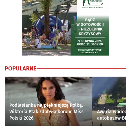
POPULARNE
Podlasianka najpiękniejszą Polką.
Wiktoria Ptak zdobyła koronę Miss
Awaria wodocią
Polski 2026
autobusów BKM 