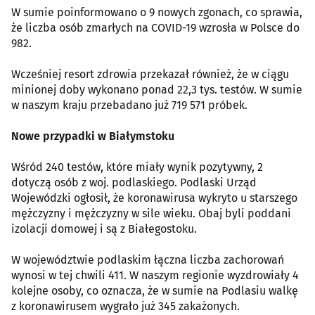
W sumie poinformowano o 9 nowych zgonach, co sprawia,
że liczba osób zmarłych na COVID-19 wzrosła w Polsce do
982.
Wcześniej resort zdrowia przekazał również, że w ciągu
minionej doby wykonano ponad 22,3 tys. testów. W sumie
w naszym kraju przebadano już 719 571 próbek.
Nowe przypadki w Białymstoku
Wśród 240 testów, które miały wynik pozytywny, 2
dotyczą osób z woj. podlaskiego. Podlaski Urząd
Wojewódzki ogłosił, że koronawirusa wykryto u starszego
mężczyzny i mężczyzny w sile wieku. Obaj byli poddani
izolacji domowej i są z Białegostoku.
W województwie podlaskim łączna liczba zachorowań
wynosi w tej chwili 411. W naszym regionie wyzdrowiały 4
kolejne osoby, co oznacza, że w sumie na Podlasiu walkę
z koronawirusem wygrało już 345 zakażonych.