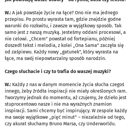
W.:
A jak powstaje życie na łące? Ono nie ma jednego
przepisu. Po prostu wyrasta tam, gdzie znajdzie godne
warunki do rozkwitu, i zawsze w wyjątkowy sposób. Tak
samo jest z naszą muzyką. Jesteśmy oddani procesowi, a
nie celowi. „Chcem” powstał od fortepianu, później
doszedł tekst i melodia, z kolei „Ona Sama” zaczęła się
od zaśpiewu. Każdy nowy „gatunek”, który wyrasta na
łące, ma swój niepowtarzalny sposób narodzin.
Czego słuchacie i czy to trafia do waszej muzyki?
W.:
Każdy z nas w danym momencie życia słucha czegoś
innego, żeby źródła inspiracji nie miały określonych ram.
Tworzymy jednak do momentu, aż czujemy, że dzieło jest
stuprocentowo nasze i nie ma wyraźnych znamion
inspiracji. Sami chcemy być inspirujący. W zespole każdy
ma swoje wyjątkowe „pięć minut” – niezależnie od tego,
czy akurat słuchamy Bruno Marsa, czy Underworldu.