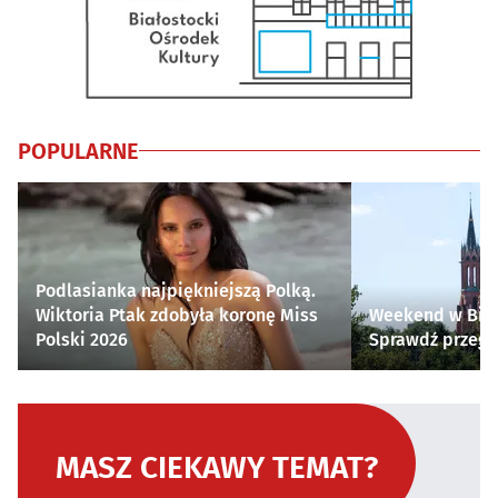
POPULARNE
Podlasianka najpiękniejszą Polką.
Wiktoria Ptak zdobyła koronę Miss
Weekend w Biał
Polski 2026
Sprawdź przegl
MASZ CIEKAWY TEMAT?