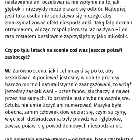
nastawienia ani oczekiwania nie wpłynie na to, jak
głęboki i niezwykły może okazać się odbiór. Najlepiej,
jeśli taka osoba nie spodziewa się niczego, aby
zmaksymalizować efekt niespodzianki. Taką falę doznań
otrzymałem, widząc zespół pierwszy raz na żywo – i od
razu zostałem bezsłownie zaprzysiężony jako miłośnik.
Czy po tylu latach na scenie coś was jeszcze potrafi
zaskoczyć?
W.:
Zarówno scena, jak i cel muzyki są po to, aby
zaskakiwać. A ponieważ jesteśmy w oba te procesy
bardzo mocno i naturalistycznie zaangażowani, to wciąż
jesteśmy zaskakiwani – przez fanów, słuchaczy, a nawet
przez nas samych. To ostatnie jest chyba najważniejsze.
Sztuka nie umie liczyć ani numerować. Muzyka była
obecna, zanim człowiek dowiedział się, czym są cyfry,
więc jeśli doświadczenia były prawdziwe i głębokie,
zawsze pojawi się powód do nowych niespodzianek.
Jak powstają wasze utwory – od rytmu, basu czy tekstu?