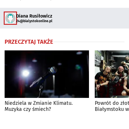
Diana Rusiłowicz
24@bialystokonline.pl
PRZECZYTAJ TAKŻE
Niedziela w Zmianie Klimatu.
Powrót do złot
Muzyka czy śmiech?
Białymstoku wy
Night