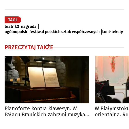
TAGI
teatr k3
nagroda
ogólnopolski festiwal polskich sztuk współczesnych
kont-teksty
PRZECZYTAJ TAKŻE
Pianoforte kontra klawesyn. W
W Białymstoku
Pałacu Branickich zabrzmi muzyka
orientalna. Ru
XVIII wieku
Izabeli Branick