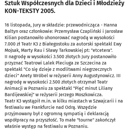
Sztuk Współczesnych dla Dzieci i Młodzieży
KON-TEKSTY 2005.
16 listopada, Jury w składzie: przewodnicząca - Hanna
Baltyn oraz członkowie: Przemysław Czapliński i Jarosław
Kilian postanowiło uhonorować nagrodą w wysokości
7.000 zł Teatr K3 z Białegostoku za autorski spektakl Ewy
Mojsak, Marty Rau i Sławy Tarkowskiej pt: "etcetera".
II nagrodę w wysokości 3.500 złotych Jury postanowiło
przyznać Teatrowi Lalek Pleciuga ze Szczecina za
spektakl "Co się dzieje z modlitwami niegrzecznych
dzieci" Anety Wróbel w reżyserii Anny Augustynowicz. III
nagrodę w wysokości 2.500 złotych otrzymał Teatr
Animacji w Poznaniu za spektakl "Pięć minut Liliany
Bardijewskiej" w reżyserii Jerzego Moszkowicza.
Teatr K3 wystąpił m.in. w kilku miastach w Szwajcarii i na
festiwalu we Frankfurcie nad Odrą. Wszędzie
przyjmowany był z ogromną sympatią i deklaracją
współpracy na przyszłość. To małe "tourne" zakończył
właśnie występ na festiwalu w Poznaniu.