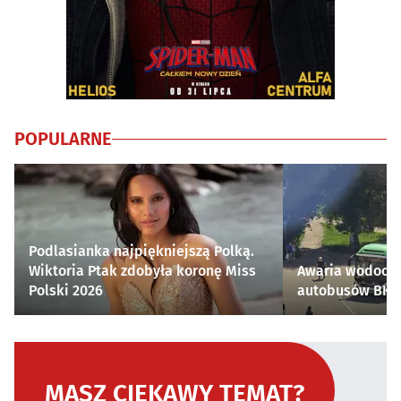
POPULARNE
Podlasianka najpiękniejszą Polką.
Wiktoria Ptak zdobyła koronę Miss
Awaria wodocią
Polski 2026
autobusów BKM 
MASZ CIEKAWY TEMAT?