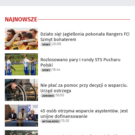
NAJNOWSZE
Działo się! Jagiellonia pokonała Rangers FC!
Szmyt bohaterem
20:08
SPORT
Rozlosowano pary I rundy STS Pucharu
Polski
18:44
SPORT
Nie płać za pomoc przy decyzji o wsparciu.
Urząd ostrzega
16:00
ZDROWIE
45 osób otrzyma wsparcie asystentów. Jest
unijne dofinansowanie
15:30
AKTUALNOŚCI