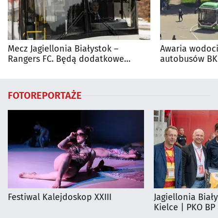
Mecz Jagiellonia Białystok –
Awaria wodoci
Rangers FC. Będą dodatkowe
autobusów BKM
autobusy dla kibiców
FOTOREPORTAŻE
Festiwal Kalejdoskop XXIII
Jagiellonia Biał
Kielce | PKO BP