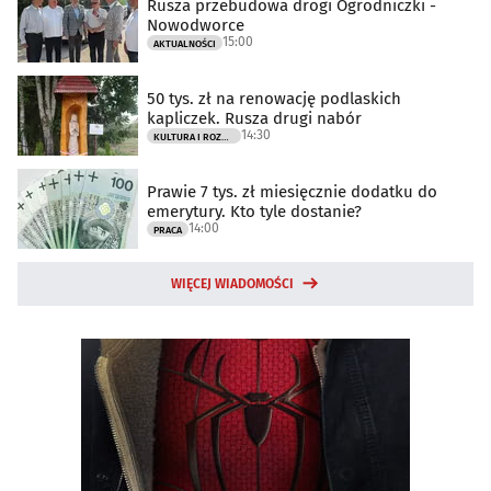
Rusza przebudowa drogi Ogrodniczki -
Nowodworce
15:00
AKTUALNOŚCI
50 tys. zł na renowację podlaskich
kapliczek. Rusza drugi nabór
14:30
KULTURA I ROZRYWKA
Prawie 7 tys. zł miesięcznie dodatku do
emerytury. Kto tyle dostanie?
14:00
PRACA
WIĘCEJ WIADOMOŚCI