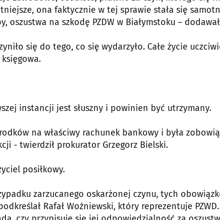
niejsze, ona faktycznie w tej sprawie stała się samot
by, oszustwa na szkodę PZDW w Białymstoku – dodawał
yniło się do tego, co się wydarzyło. Całe życie uczciwi
 księgowa.
zej instancji jest słuszny i powinien być utrzymany.
 środków na właściwy rachunek bankowy i była zobowi
i - twierdził prokurator Grzegorz Bielski.
yciel posiłkowy.
 przypadku zarzucanego oskarżonej czynu, tych obowiąz
odkreślał Rafał Woźniewski, który reprezentuje PZWD.
a, czy przypisuje się jej odpowiedzialność za oszustw