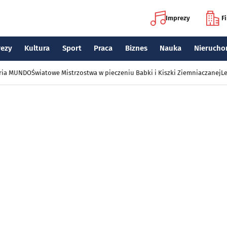
Imprezy
F
rezy
Kultura
Sport
Praca
Biznes
Nauka
Nierucho
eria MUNDO
Światowe Mistrzostwa w pieczeniu Babki i Kiszki Ziemniaczanej
Le