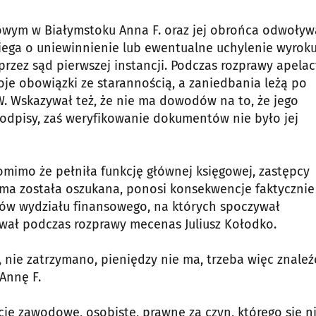
wym w Białymstoku Anna F. oraz jej obrońca odwoływ
ega o uniewinnienie lub ewentualne uchylenie wyroku
zez sąd pierwszej instancji. Podczas rozprawy apelac
je obowiązki ze starannością, a zaniedbania leżą po
 Wskazywał też, że nie ma dowodów na to, że jego
odpisy, zaś weryfikowanie dokumentów nie było jej
omimo że pełniła funkcję głównej księgowej, zastępcy
ma została oszukana, ponosi konsekwencje faktycznie
ków wydziału finansowego, na których spoczywał
ał podczas rozprawy mecenas Juliusz Kołodko.
, nie zatrzymano, pieniędzy nie ma, trzeba więc znaleź
Annę F.
cje zawodowe, osobiste, prawne za czyn, którego się n