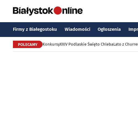
Firmy z Białegostoku
Wiadomości
Ogłoszenia
Imp
Konkursy
XXIV Podlaskie Święto Chleba
Lato z Churr
POLECAMY