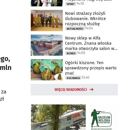
14:30
2025 rok
SPORT
Nowi strażacy złożyli
ślubowanie. Wkrótce
rozpoczną służbę
14:04
AKTUALNOŚCI
Nowy sklep w Alfa
Centrum. Znana włoska
marka otworzyła salon w
14:00
Białymstoku
BIZNES
ego,
Ogórki kiszone. Ten
 mln
sprawdzony przepis warto
znać
13:40
KULINARIA
WIĘCEJ WIADOMOŚCI
 za
zł