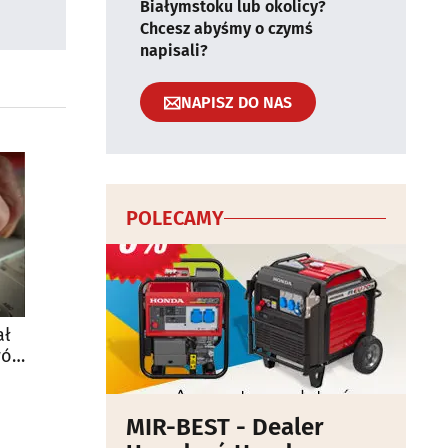
Białymstoku lub okolicy?
Chcesz abyśmy o czymś
napisali?
NAPISZ DO NAS
POLECAMY
ał
wój
MIR-BEST - Dealer