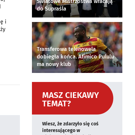
Światowe Mistrzostwa wracają
d
do Supraśla
ę i
eży
Transferowa telenowela
dobiegła końca. Afimico Pululu
ma nowy klub
MASZ CIEKAWY
TEMAT?
Wiesz, że zdarzyło się coś
interesującego w