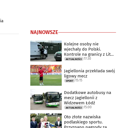
ia
NAJNOWSZE
Kolejne osoby nie
wjechały do Polski.
Kontrole na granicy z Litwą
17:30
trwają
AKTUALNOŚCI
Jagiellonia przekłada swój
ligowy mecz
15:15
SPORT
Dodatkowe autobusy na
mecz Jagiellonii z
Widzewem Łódź
15:00
AKTUALNOŚCI
Oto złote nazwiska
podlaskiego sportu.
Przyznano nagrody za