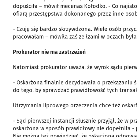
dopuściła – mówił mecenas Kołodko. - Co najistot
ofiarą przestępstwa dokonanego przez inne oso
- Czuję się bardzo skrzywdzona. Wiele osób przycz
pracowałam – mówiła zaś ze łzami w oczach była
Prokurator nie ma zastrzeżeń
Natomiast prokurator uważa, że wyrok sądu pierws
- Oskarżona finalnie decydowała o przekazaniu
do tego, by sprawdzać prawidłowość tych transakcj
Utrzymania lipcowego orzeczenia chce też oskarż
- Sąd pierwszej instancji słusznie przyjął, że w
oskarżona w sposób prawidłowy nie dopełniła - p
Nie można też powiedzieć, że oskarżona odpowiad