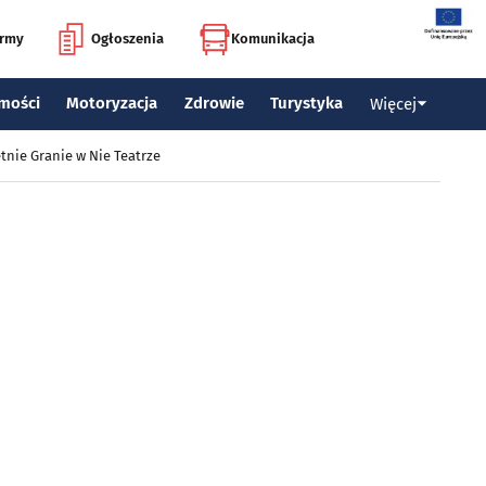
irmy
Ogłoszenia
Komunikacja
mości
Motoryzacja
Zdrowie
Turystyka
Więcej
tnie Granie w Nie Teatrze