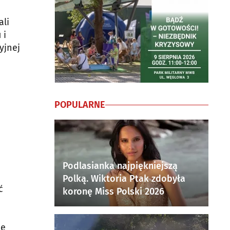
ali
 i
yjnej
POPULARNE
Podlasianka najpiękniejszą
Polką. Wiktoria Ptak zdobyła
ć
koronę Miss Polski 2026
ie