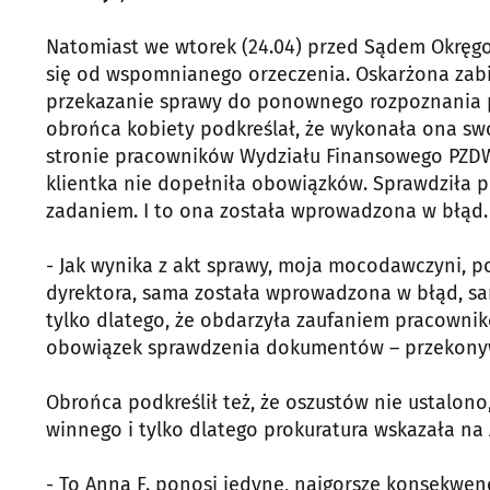
Natomiast we wtorek (24.04) przed Sądem Okręgo
się od wspomnianego orzeczenia. Oskarżona zabi
przekazanie sprawy do ponownego rozpoznania pr
obrońca kobiety podkreślał, że wykonała ona swo
stronie pracowników Wydziału Finansowego PZDW.
klientka nie dopełniła obowiązków. Sprawdziła p
zadaniem. I to ona została wprowadzona w błąd.
- Jak wynika z akt sprawy, moja mocodawczyni, p
dyrektora, sama została wprowadzona w błąd, sa
tylko dlatego, że obdarzyła zaufaniem pracowni
obowiązek sprawdzenia dokumentów – przekonyw
Obrońca podkreślił też, że oszustów nie ustalono
winnego i tylko dlatego prokuratura wskazała na 
- To Anna F. ponosi jedyne, najgorsze konsekwen