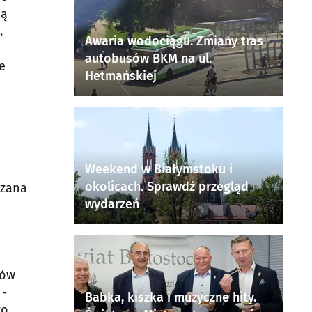
ną
.
Awaria wodociągu. Zmiany tras
autobusów BKM na ul.
e
Hetmańskiej
Weekend w Białymstoku i
okolicach. Sprawdź przegląd
ązana
wydarzeń
ków
 -
Babka, kiszka i muzyczne hity.
o,