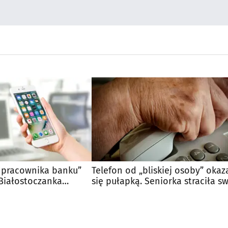
 pracownika banku”
Telefon od „bliskiej osoby” okaz
 Białostoczanka
się pułapką. Seniorka straciła s
s. zł
majątek