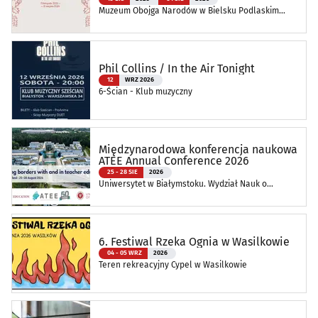
Muzeum Obojga Narodów w Bielsku Podlaskim
Oddział Muzeum Podlaskiego w Białymstoku
Phil Collins / In the Air Tonight
12
WRZ 2026
6-Ścian - Klub muzyczny
Międzynarodowa konferencja naukowa
ATEE Annual Conference 2026
25 - 28 SIE
2026
Uniwersytet w Białymstoku. Wydział Nauk o
Edukacji
6. Festiwal Rzeka Ognia w Wasilkowie
04 - 05 WRZ
2026
Teren rekreacyjny Cypel w Wasilkowie