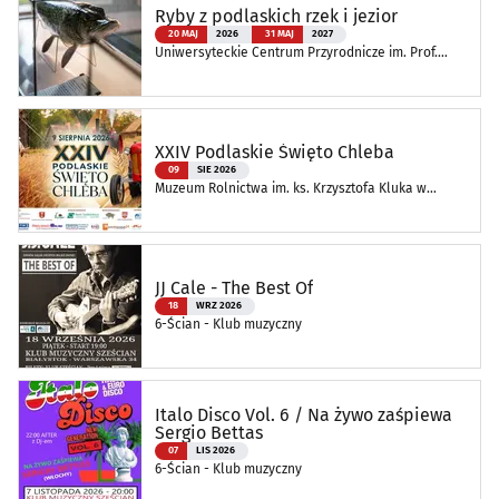
Ryby z podlaskich rzek i jezior
20 MAJ
2026
31 MAJ
2027
Uniwersyteckie Centrum Przyrodnicze im. Prof.
Andrzeja Myrchy
XXIV Podlaskie Święto Chleba
09
SIE 2026
Muzeum Rolnictwa im. ks. Krzysztofa Kluka w
Ciechanowcu
JJ Cale - The Best Of
18
WRZ 2026
6-Ścian - Klub muzyczny
Italo Disco Vol. 6 / Na żywo zaśpiewa
Sergio Bettas
07
LIS 2026
6-Ścian - Klub muzyczny