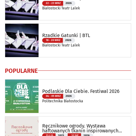
22 - 23 WRZ
2026
Białostocki Teatr Lalek
Rzadkie Gatunki | BTL
18 - 20 WRZ
2026
Białostocki Teatr Lalek
POPULARNE
Podlaskie Dla Ciebie. Festiwal 2026
04 - 05 WRZ
2026
Politechnika Białostocka
Ręcznikowe ogrody. Wystawa
haftowanych tkanin inspirowanych
naturą
13 LIS
2025
31 SIE
2026