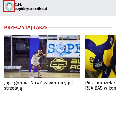
C.M.
24@bialystokonline.pl
PRZECZYTAJ TAKŻE
Jaga gromi. "Nowi" zawodnicy już
Pięć porażek z
strzelają
REA BAS w koń