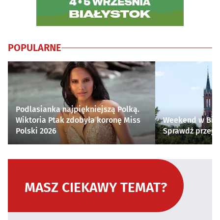
POPULARNE
Podlasianka najpiękniejszą Polką.
Wiktoria Ptak zdobyła koronę Miss
Weekend w Biał
Polski 2026
Sprawdź przegl
MASZ CIEKAWY TEMAT?