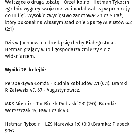
Walczące o drugą lokatę - Orzeł Kolno i Hetman Tykocin
zgodnie wygrały swoje mecze i nadal walczą w promocję
do III ligi. Wysokie zwycięstwo zanotował Znicz Suraż,
który pokonał na własnym stadionie Spartę Augustów 6:2
(2:1).
Dziś w Juchnowcu odbędą się derby Białegostoku.
Hetman grający w roli gospodarza zmierzy się z
Włókniarzem.
Wyniki 26. kolejki:
Perspektywa Łomża - Rudnia Zabłudów 2:1 (0:1). Bramki:
P. Zalewski 47, 67 - Augustynowicz.
MKS Mielnik - Tur Bielsk Podlaski 2:0 (2:0). Bramki:
Wereszczak 15, Pawluczuk 43.
Hetman Tykocin - LZS Narewka 1:0 (0:0).Bramka: Piasecki
90+2.