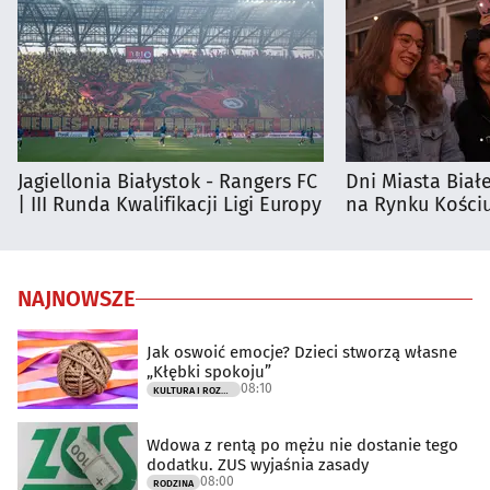
Jagiellonia Białystok - Rangers FC
Dni Miasta Biał
| III Runda Kwalifikacji Ligi Europy
na Rynku Kościu
NAJNOWSZE
Jak oswoić emocje? Dzieci stworzą własne
„Kłębki spokoju”
08:10
KULTURA I ROZRYWKA
Wdowa z rentą po mężu nie dostanie tego
dodatku. ZUS wyjaśnia zasady
08:00
RODZINA