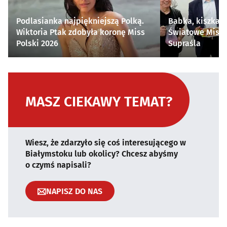
Podlasianka najpiękniejszą Polką.
Babka, kiszka i
Wiktoria Ptak zdobyła koronę Miss
Światowe Mistr
Polski 2026
Supraśla
MASZ CIEKAWY TEMAT?
Wiesz, że zdarzyło się coś interesującego w
Białymstoku lub okolicy? Chcesz abyśmy
o czymś napisali?
NAPISZ DO NAS