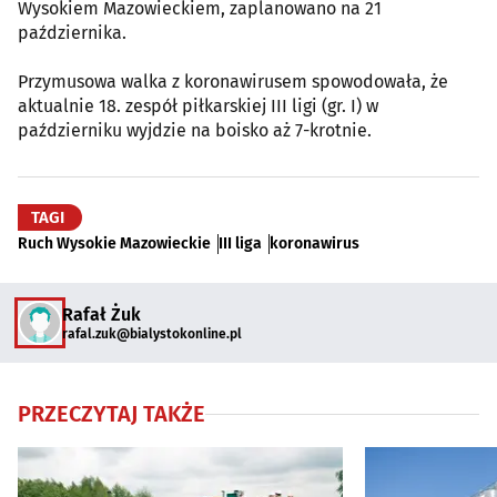
Wysokiem Mazowieckiem, zaplanowano na 21
października.
Przymusowa walka z koronawirusem spowodowała, że
aktualnie 18. zespół piłkarskiej III ligi (gr. I) w
październiku wyjdzie na boisko aż 7-krotnie.
TAGI
Ruch Wysokie Mazowieckie
III liga
koronawirus
Rafał Żuk
rafal.zuk@bialystokonline.pl
PRZECZYTAJ TAKŻE