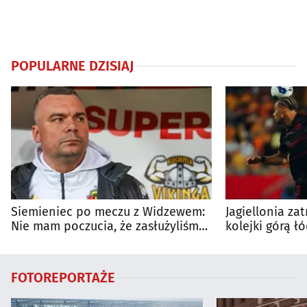
POPULARNE DZISIAJ
Siemieniec po meczu z Widzewem:
Jagiellonia za
Nie mam poczucia, że zasłużyliśmy
kolejki górą ł
na porażkę
FOTOREPORTAŻE