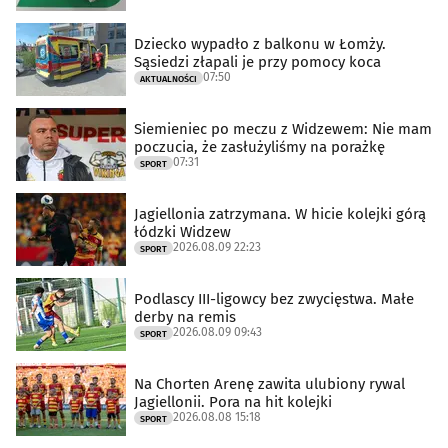
Dziecko wypadło z balkonu w Łomży.
Sąsiedzi złapali je przy pomocy koca
07:50
AKTUALNOŚCI
Siemieniec po meczu z Widzewem: Nie mam
poczucia, że zasłużyliśmy na porażkę
07:31
SPORT
Jagiellonia zatrzymana. W hicie kolejki górą
łódzki Widzew
2026.08.09 22:23
SPORT
Podlascy III-ligowcy bez zwycięstwa. Małe
derby na remis
2026.08.09 09:43
SPORT
Na Chorten Arenę zawita ulubiony rywal
Jagiellonii. Pora na hit kolejki
2026.08.08 15:18
SPORT