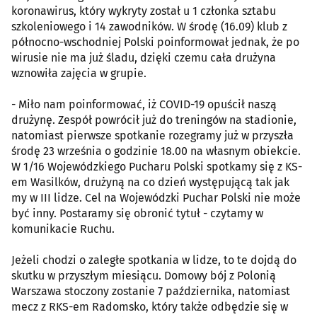
koronawirus, który wykryty został u 1 członka sztabu
szkoleniowego i 14 zawodników. W środę (16.09) klub z
północno-wschodniej Polski poinformował jednak, że po
wirusie nie ma już śladu, dzięki czemu cała drużyna
wznowiła zajęcia w grupie.
- Miło nam poinformować, iż COVID-19 opuścił naszą
drużynę. Zespół powrócił już do treningów na stadionie,
natomiast pierwsze spotkanie rozegramy już w przyszła
środę 23 września o godzinie 18.00 na własnym obiekcie.
W 1/16 Wojewódzkiego Pucharu Polski spotkamy się z KS-
em Wasilków, drużyną na co dzień występującą tak jak
my w III lidze. Cel na Wojewódzki Puchar Polski nie może
być inny. Postaramy się obronić tytuł - czytamy w
komunikacie Ruchu.
Jeżeli chodzi o zaległe spotkania w lidze, to te dojdą do
skutku w przyszłym miesiącu. Domowy bój z Polonią
Warszawa stoczony zostanie 7 października, natomiast
mecz z RKS-em Radomsko, który także odbędzie się w