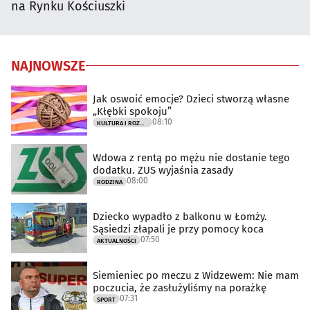
na Rynku Kościuszki
NAJNOWSZE
Jak oswoić emocje? Dzieci stworzą własne
„Kłębki spokoju”
08:10
KULTURA I ROZRYWKA
Wdowa z rentą po mężu nie dostanie tego
dodatku. ZUS wyjaśnia zasady
08:00
RODZINA
Dziecko wypadło z balkonu w Łomży.
Sąsiedzi złapali je przy pomocy koca
07:50
AKTUALNOŚCI
Siemieniec po meczu z Widzewem: Nie mam
poczucia, że zasłużyliśmy na porażkę
07:31
SPORT