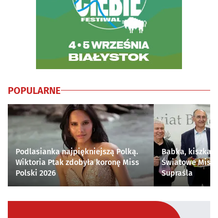
POPULARNE
Podlasianka najpiękniejszą Polką.
Babka, kiszka i
Wiktoria Ptak zdobyła koronę Miss
Światowe Mistr
Polski 2026
Supraśla