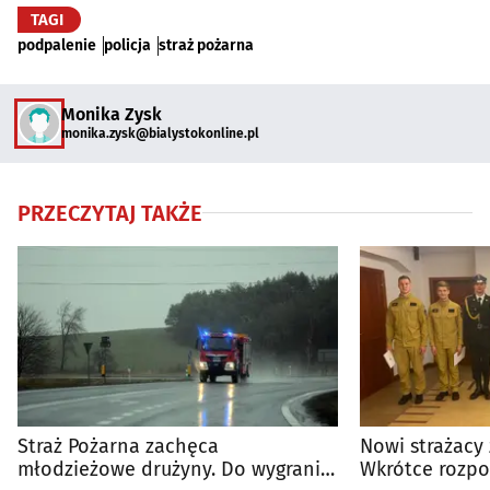
TAGI
podpalenie
policja
straż pożarna
Monika Zysk
monika.zysk@bialystokonline.pl
PRZECZYTAJ TAKŻE
Straż Pożarna zachęca
Nowi strażacy 
młodzieżowe drużyny. Do wygrania
Wkrótce rozpo