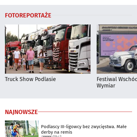
FOTOREPORTAŻE
Truck Show Podlasie
Festiwal Wschód
Wymiar
NAJNOWSZE
Podlascy III-ligowcy bez zwycięstwa. Małe
derby na remis
09:43