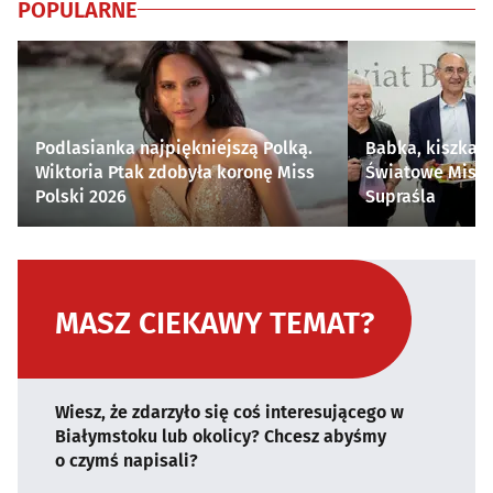
POPULARNE
Podlasianka najpiękniejszą Polką.
Babka, kiszka i
Wiktoria Ptak zdobyła koronę Miss
Światowe Mistr
Polski 2026
Supraśla
MASZ CIEKAWY TEMAT?
Wiesz, że zdarzyło się coś interesującego w
Białymstoku lub okolicy? Chcesz abyśmy
o czymś napisali?