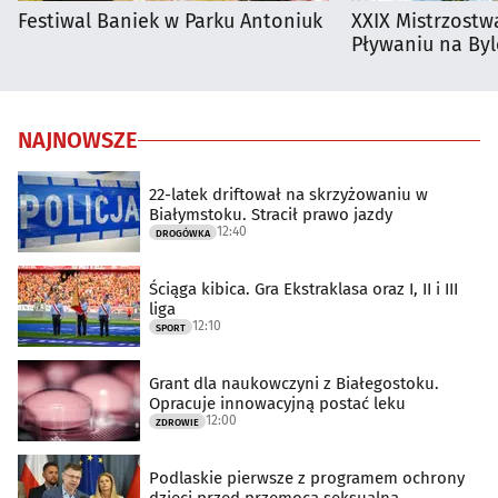
Festiwal Baniek w Parku Antoniuk
XXIX Mistrzostw
Pływaniu na By
NAJNOWSZE
22-latek driftował na skrzyżowaniu w
Białymstoku. Stracił prawo jazdy
12:40
DROGÓWKA
Ściąga kibica. Gra Ekstraklasa oraz I, II i III
liga
12:10
SPORT
Grant dla naukowczyni z Białegostoku.
Opracuje innowacyjną postać leku
12:00
ZDROWIE
Podlaskie pierwsze z programem ochrony
dzieci przed przemocą seksualną