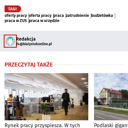
TAGI
oferty pracy
oferta pracy
praca
zatrudnienie
budżetówka
praca w ZUS
praca w urzędzie
Redakcja
24@bialystokonline.pl
PRZECZYTAJ TAKŻE
Rynek pracy przyspiesza. W tych
Podlaski gigan