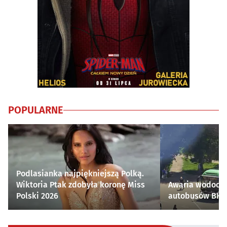
POPULARNE
Podlasianka najpiękniejszą Polką.
Wiktoria Ptak zdobyła koronę Miss
Awaria wodocią
Polski 2026
autobusów BKM 