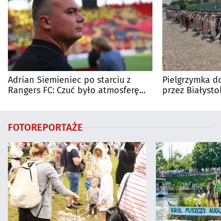
Adrian Siemieniec po starciu z
Pielgrzymka do
Rangers FC: Czuć było atmosferę
przez Białysto
dużego meczu
utrudnienia?
FOTOREPORTAŻE