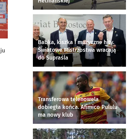
Hetmańskiej
Babka, kiszka i muzyczne hity.
Światowe Mistrzostwa wracają
ju
do Supraśla
Transferowa telenowela
dobiegła końca. Afimico Pululu
ma nowy klub