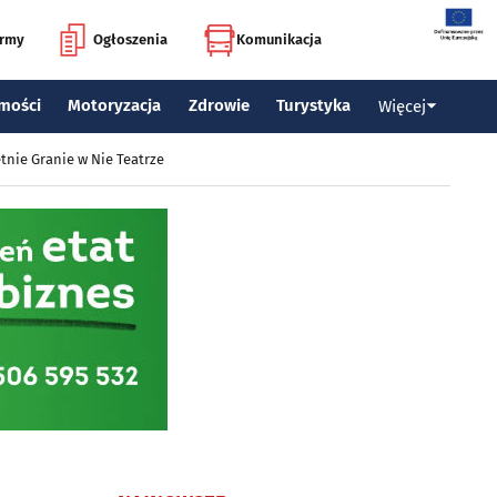
irmy
Ogłoszenia
Komunikacja
mości
Motoryzacja
Zdrowie
Turystyka
Więcej
tnie Granie w Nie Teatrze