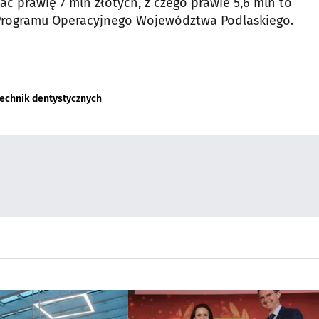
wać prawię 7 mln złotych, z czego prawie 5,6 mln to
Programu Operacyjnego Województwa Podlaskiego.
technik dentystycznych