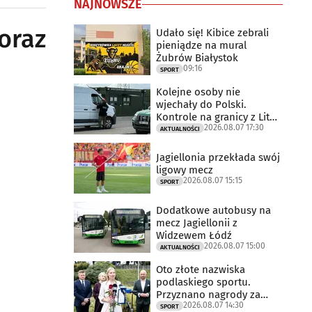
NAJNOWSZE
oraz
Udało się! Kibice zebrali
pieniądze na mural
Żubrów Białystok
09:16
SPORT
Kolejne osoby nie
wjechały do Polski.
Kontrole na granicy z Litwą
2026.08.07 17:30
trwają
AKTUALNOŚCI
Jagiellonia przekłada swój
ligowy mecz
2026.08.07 15:15
SPORT
Dodatkowe autobusy na
mecz Jagiellonii z
Widzewem Łódź
2026.08.07 15:00
AKTUALNOŚCI
Oto złote nazwiska
podlaskiego sportu.
Przyznano nagrody za
2026.08.07 14:30
2025 rok
SPORT