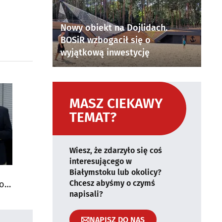
Nowy obiekt na Dojlidach.
BOSiR wzbogacił się o
wyjątkową inwestycję
MASZ CIEKAWY
TEMAT?
Wiesz, że zdarzyło się coś
interesującego w
Białymstoku lub okolicy?
Chcesz abyśmy o czymś
do
napisali?
NAPISZ DO NAS