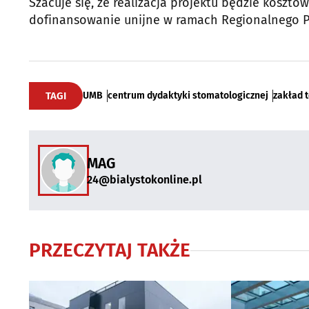
Szacuje się, że realizacja projektu będzie koszto
dofinansowanie unijne w ramach Regionalnego 
TAGI
UMB
centrum dydaktyki stomatologicznej
zakład 
MAG
24@bialystokonline.pl
PRZECZYTAJ TAKŻE