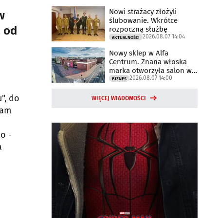
Nowi strażacy złożyli
w
ślubowanie. Wkrótce
ą od
rozpoczną służbę
2026.08.07 14:04
AKTUALNOŚCI
Nowy sklep w Alfa
Centrum. Znana włoska
marka otworzyła salon w
2026.08.07 14:00
Białymstoku
BIZNES
", do
WIĘCEJ WIADOMOŚCI
tam
o -
a