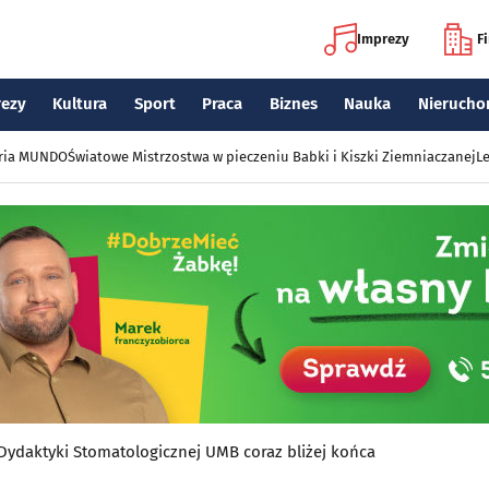
Imprezy
F
rezy
Kultura
Sport
Praca
Biznes
Nauka
Nierucho
eria MUNDO
Światowe Mistrzostwa w pieczeniu Babki i Kiszki Ziemniaczanej
Le
ydaktyki Stomatologicznej UMB coraz bliżej końca