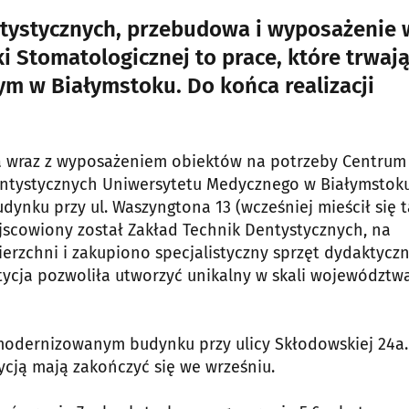
tystycznych, przebudowa i wyposażenie 
 Stomatologicznej to prace, które trwaj
m w Białymstoku. Do końca realizacji
owa wraz z wyposażeniem obiektów na potrzeby Centrum
entystycznych Uniwersytetu Medycznego w Białymstoku
dynku przy ul. Waszyngtona 13 (wcześniej mieścił się 
scowiony został Zakład Technik Dentystycznych, na
zchni i zakupiono specjalistyczny sprzęt dydaktyczn
stycja pozwoliła utworzyć unikalny w skali województw
odernizowanym budynku przy ulicy Skłodowskiej 24a.
cją mają zakończyć się we wrześniu.