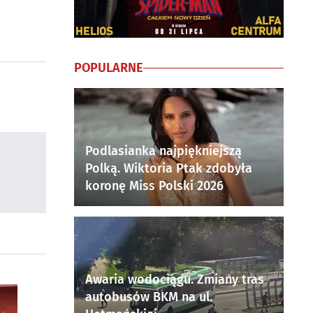
POPULARNE
Podlasianka najpiękniejszą
Polką. Wiktoria Ptak zdobyła
koronę Miss Polski 2026
Awaria wodociągu. Zmiany tras
autobusów BKM na ul.