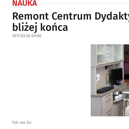
NAUKA
Remont Centrum Dydakty
bliżej końca
2011.03.30 00:00
Fot: sxc.hu