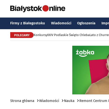
Firmy z Białegostoku
Wiadomości
Ogłoszenia
Imp
Konkursy
XXIV Podlaskie Święto Chleba
Lato z Churr
POLECAMY
Strona główna
Wiadomości
Nauka
Remont Centrum D