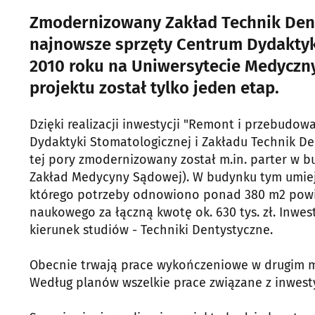
Zmodernizowany Zakład Technik Den
najnowsze sprzęty Centrum Dydaktyki
2010 roku na Uniwersytecie Medyczny
projektu został tylko jeden etap.
Dzięki realizacji inwestycji "Remont i przebud
Dydaktyki Stomatologicznej i Zakładu Technik D
tej pory zmodernizowany został m.in. parter w bu
Zakład Medycyny Sądowej). W budynku tym umiej
którego potrzeby odnowiono ponad 380 m2 powier
naukowego za łączną kwotę ok. 630 tys. zł. Inwe
kierunek studiów - Techniki Dentystyczne.
Obecnie trwają prace wykończeniowe w drugim m
Według planów wszelkie prace związane z inwesty