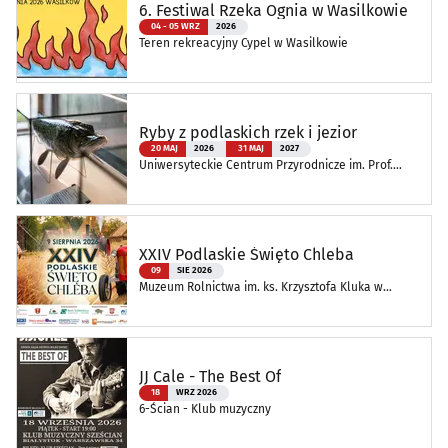
6. Festiwal Rzeka Ognia w Wasilkowie
04 - 05 WRZ
2026
Teren rekreacyjny Cypel w Wasilkowie
Ryby z podlaskich rzek i jezior
20 MAJ
2026
31 MAJ
2027
Uniwersyteckie Centrum Przyrodnicze im. Prof.
Andrzeja Myrchy
XXIV Podlaskie Święto Chleba
09
SIE 2026
Muzeum Rolnictwa im. ks. Krzysztofa Kluka w
Ciechanowcu
JJ Cale - The Best Of
18
WRZ 2026
6-Ścian - Klub muzyczny