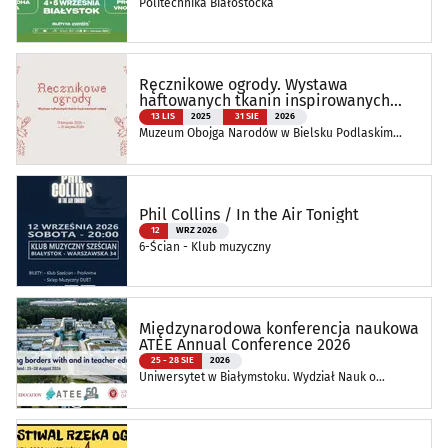
Politechnika Białostocka
Ręcznikowe ogrody. Wystawa
haftowanych tkanin inspirowanych
naturą
13 LIS
2025
31 SIE
2026
Muzeum Obojga Narodów w Bielsku Podlaskim
Oddział Muzeum Podlaskiego w Białymstoku
Phil Collins / In the Air Tonight
12
WRZ 2026
6-Ścian - Klub muzyczny
Międzynarodowa konferencja naukowa
ATEE Annual Conference 2026
25 - 28 SIE
2026
Uniwersytet w Białymstoku. Wydział Nauk o
Edukacji