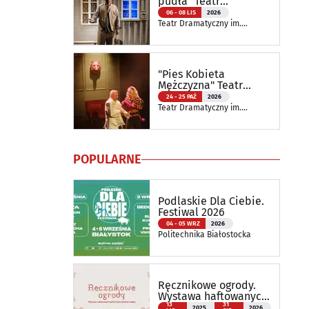
pudła" Teatr
Dramatyczny
06 - 08 LIS
2026
Teatr Dramatyczny im.
Aleksandra Węgierki
"Pies Kobieta
Mężczyzna" Teatr
Dramatyczny
24 - 25 PAŹ
2026
Teatr Dramatyczny im.
Aleksandra Węgierki
POPULARNE
Podlaskie Dla Ciebie.
Festiwal 2026
04 - 05 WRZ
2026
Politechnika Białostocka
Ręcznikowe ogrody.
Wystawa haftowanych
tkanin inspirowanych
13
31
2025
2026