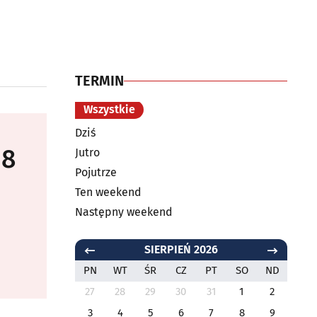
TERMIN
Wszystkie
Dziś
18
Jutro
Pojutrze
Ten weekend
Następny weekend
SIERPIEŃ 2026
PN
WT
ŚR
CZ
PT
SO
ND
27
28
29
30
31
1
2
3
4
5
6
7
8
9