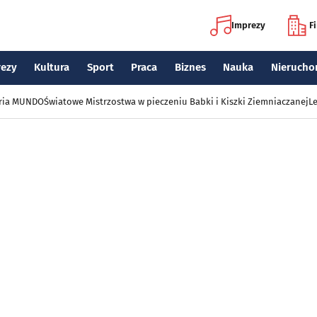
Imprezy
F
rezy
Kultura
Sport
Praca
Biznes
Nauka
Nierucho
eria MUNDO
Światowe Mistrzostwa w pieczeniu Babki i Kiszki Ziemniaczanej
Le