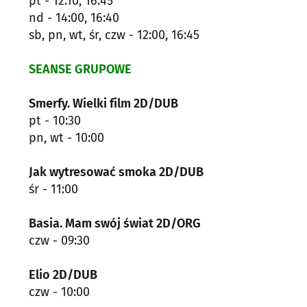
pt - 12:10, 16:45
nd - 14:00, 16:40
sb, pn, wt, śr, czw - 12:00, 16:45
SEANSE GRUPOWE
Smerfy. Wielki film 2D/DUB
pt - 10:30
pn, wt - 10:00
Jak wytresować smoka 2D/DUB
śr - 11:00
Basia. Mam swój świat 2D/ORG
czw - 09:30
Elio 2D/DUB
czw - 10:00