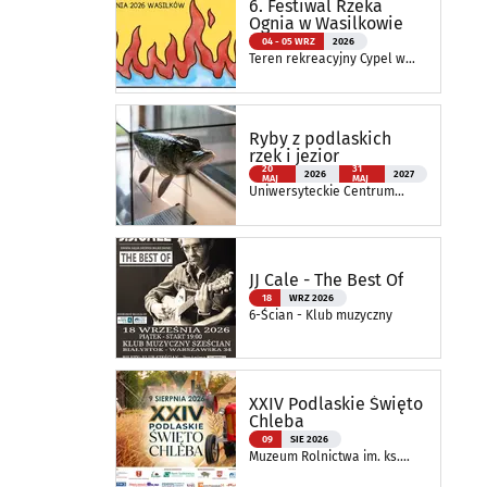
6. Festiwal Rzeka
Ognia w Wasilkowie
04 - 05 WRZ
2026
Teren rekreacyjny Cypel w
Wasilkowie
Ryby z podlaskich
rzek i jezior
20
31
2026
2027
MAJ
MAJ
Uniwersyteckie Centrum
Przyrodnicze im. Prof.
Andrzeja Myrchy
JJ Cale - The Best Of
18
WRZ 2026
6-Ścian - Klub muzyczny
XXIV Podlaskie Święto
Chleba
09
SIE 2026
Muzeum Rolnictwa im. ks.
Krzysztofa Kluka w