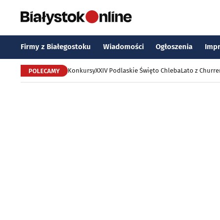
Firmy z Białegostoku
Wiadomości
Ogłoszenia
Imp
Konkursy
XXIV Podlaskie Święto Chleba
Lato z Churr
POLECAMY