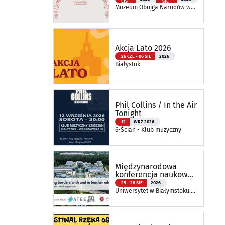
LIS
SIE
naturą
Muzeum Obojga Narodów w
Bielsku Podlaskim Oddział
Muzeum Podlaskiego w
Białymstoku
Akcja Lato 2026
26 CZE - 06 SIE
2026
Białystok
Phil Collins / In the Air
Tonight
12
WRZ 2026
6-Ścian - Klub muzyczny
Międzynarodowa
konferencja naukowa
ATEE Annual
25 - 28 SIE
2026
Conference 2026
Uniwersytet w Białymstoku.
Wydział Nauk o Edukacji