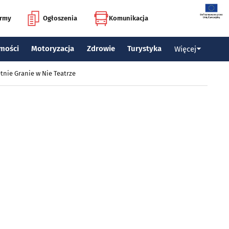
irmy
Ogłoszenia
Komunikacja
mości
Motoryzacja
Zdrowie
Turystyka
Więcej
tnie Granie w Nie Teatrze