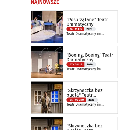
NAJNOWSZE
"Posprzątane" Teatr
Dramatyczny
14 - 15 LIS
2026
Teatr Dramatyczny im.
Aleksandra Węgierki
"Boeing, Boeing" Teatr
Dramatyczny
07 - 08 LIS
2026
Teatr Dramatyczny im.
Aleksandra Węgierki
"Skrzyneczka bez
pudła" Teatr
Dramatyczny
05 - 06 GRU
2026
Teatr Dramatyczny im.
Aleksandra Węgierki
"Skrzyneczka bez