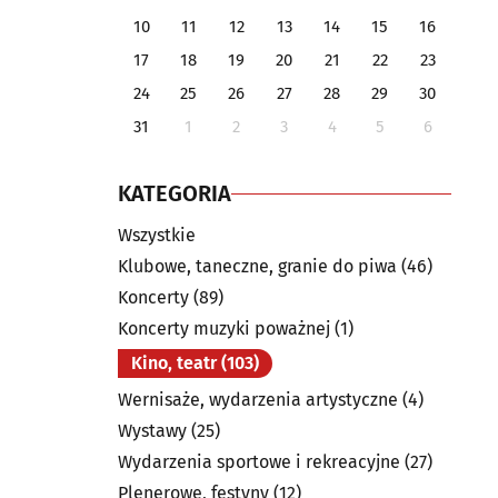
10
11
12
13
14
15
16
17
18
19
20
21
22
23
24
25
26
27
28
29
30
31
1
2
3
4
5
6
KATEGORIA
Wszystkie
Klubowe, taneczne, granie do piwa
(46)
Koncerty
(89)
Koncerty muzyki poważnej
(1)
Kino, teatr
(103)
Wernisaże, wydarzenia artystyczne
(4)
Wystawy
(25)
Wydarzenia sportowe i rekreacyjne
(27)
Plenerowe, festyny
(12)