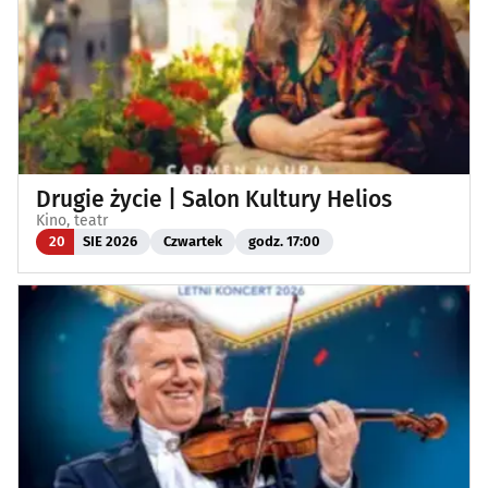
Drugie życie | Salon Kultury Helios
Kino, teatr
20
SIE 2026
Czwartek
godz. 17:00