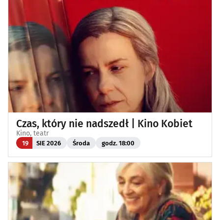
Czas, który nie nadszedł | Kino Kobiet
Kino, teatr
19
SIE 2026
Środa
godz. 18:00