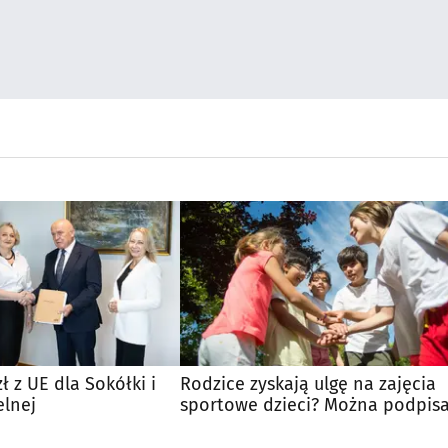
ł z UE dla Sokółki i
Rodzice zyskają ulgę na zajęcia
elnej
sportowe dzieci? Można podpis
petycję