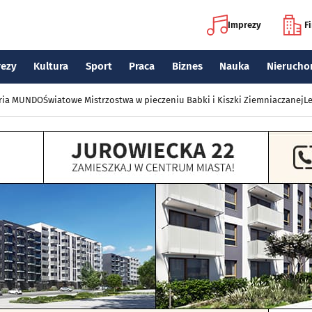
Imprezy
F
rezy
Kultura
Sport
Praca
Biznes
Nauka
Nierucho
eria MUNDO
Światowe Mistrzostwa w pieczeniu Babki i Kiszki Ziemniaczanej
Le