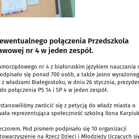
. ewentualnego połączenia Przedszkola
wowej nr 4 w jeden zespół.
Samorządowego nr 4 z białoruskim językiem nauczania
 podpisało się ponad 700 osób, a także jasno wyrażone
 z władzami Białegostoku, w dniu 26 stycznia, prezyde
o połączenia PS 14 i SP 4 w jeden zespół.
stanowiliśmy zwrócić się z petycją do władz miasta o
ała reprezentująca społeczność szkolną Ilona Karpiuk
czorem. Pod pismem podpisało się 10 organizacji
towarzyszenie na Rzecz Dzieci i Młodzieży Uczących si