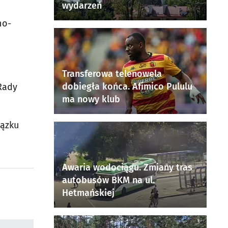
wydarzeń
no-
Transferowa telenowela
dobiegła końca. Afimico Pululu
 Rady
ma nowy klub
iązku
Awaria wodociągu. Zmiany tras
autobusów BKM na ul.
Hetmańskiej