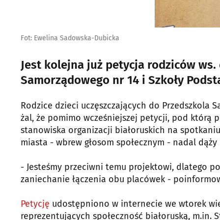
Fot: Ewelina Sadowska-Dubicka
Jest kolejna już petycja rodziców ws
Samorządowego nr 14 i Szkoły Podsta
Rodzice dzieci uczęszczających do Przedszkola 
żal, że pomimo wcześniejszej petycji, pod którą
stanowiska organizacji białoruskich na spotkaniu
miasta - wbrew głosom społecznym - nadal dąży d
- Jesteśmy przeciwni temu projektowi, dlatego po
zaniechanie łączenia obu placówek - poinformow
Petycję
udostępniono w internecie we wtorek wie
reprezentujących społeczność białoruską, m.in. S