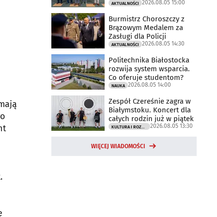
2026.08.05 15:00
AKTUALNOŚCI
Burmistrz Choroszczy z
Brązowym Medalem za
Zasługi dla Policji
2026.08.05 14:30
AKTUALNOŚCI
Politechnika Białostocka
rozwija system wsparcia.
Co oferuje studentom?
2026.08.05 14:00
NAUKA
Zespół Czereśnie zagra w
 mają
Białymstoku. Koncert dla
go
całych rodzin już w piątek
2026.08.05 13:30
nt
KULTURA I ROZRYWKA
WIĘCEJ WIADOMOŚCI
.
ę