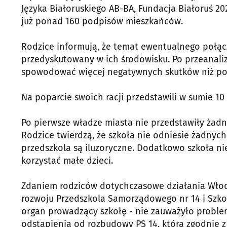
Języka Białoruskiego AB-BA, Fundacja Białoruś 202
już ponad 160 podpisów mieszkańców.
Rodzice informują, że temat ewentualnego połąc
przedyskutowany w ich środowisku. Po przeanali
spowodować więcej negatywnych skutków niż po
Na poparcie swoich racji przedstawili w sumie 1
Po pierwsze władze miasta nie przedstawiły ża
Rodzice twierdzą, że szkoła nie odniesie żadnych
przedszkola są iluzoryczne. Dodatkowo szkoła nie
korzystać małe dzieci.
Zdaniem rodziców dotychczasowe działania Włod
rozwoju Przedszkola Samorządowego nr 14 i Szkoły
organ prowadzący szkołę - nie zauważyło problem
odstąpienia od rozbudowy PS 14, która zgodnie 