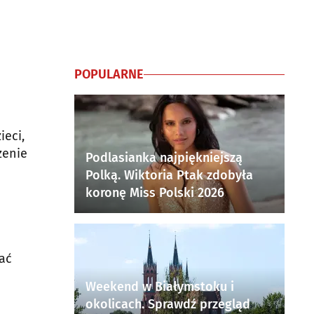
POPULARNE
ieci,
zenie
Podlasianka najpiękniejszą
Polką. Wiktoria Ptak zdobyła
koronę Miss Polski 2026
ać
Weekend w Białymstoku i
okolicach. Sprawdź przegląd