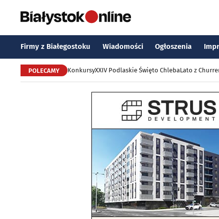
Firmy z Białegostoku
Wiadomości
Ogłoszenia
Imp
Konkursy
XXIV Podlaskie Święto Chleba
Lato z Churr
POLECAMY