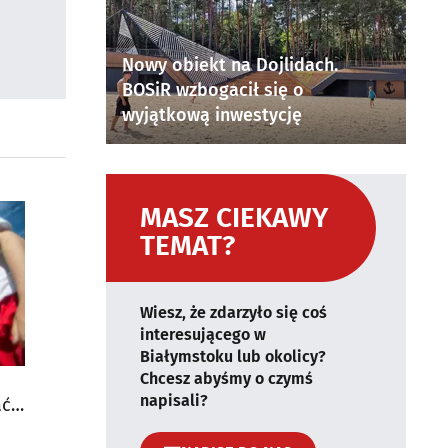
Nowy obiekt na Dojlidach.
BOSiR wzbogacił się o
wyjątkową inwestycję
MASZ CIEKAWY
TEMAT?
Wiesz, że zdarzyło się coś
interesującego w
Białymstoku lub okolicy?
Chcesz abyśmy o czymś
napisali?
ać