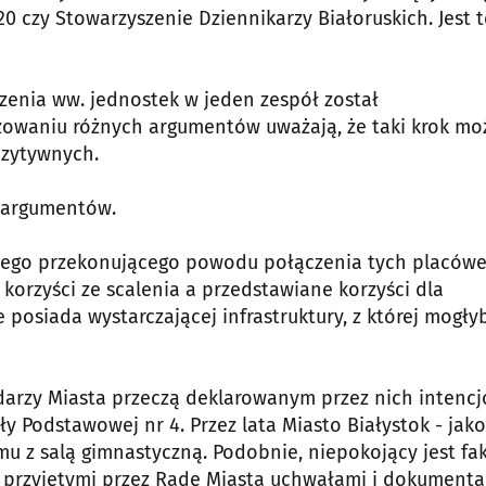
0 czy Stowarzyszenie Dziennikarzy Białoruskich. Jest t
zenia ww. jednostek w jeden zespół został
zowaniu różnych argumentów uważają, że taki krok mo
zytywnych.
0 argumentów.
dnego przekonującego powodu połączenia tych placówe
 korzyści ze scalenia a przedstawiane korzyści dla
 posiada wystarczającej infrastruktury, z której mogły
arzy Miasta przeczą deklarowanym przez nich intenc
 Podstawowej nr 4. Przez lata Miasto Białystok - jako
u z salą gimnastyczną. Podobnie, niepokojący jest fa
z przyjętymi przez Radę Miasta uchwałami i dokument