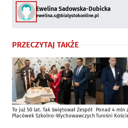
Ewelina Sadowska-Dubicka
ewelina.s@bialystokonline.pl
PRZECZYTAJ TAKŻE
To już 50 lat. Tak świętował Zespół
Ponad 4 mln z
Placówek Szkolno-Wychowawczych
Turośni Kości