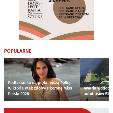
POPULARNE
Podlasianka najpiękniejszą Polką.
Wiktoria Ptak zdobyła koronę Miss
Awaria wodocią
Polski 2026
autobusów BKM 