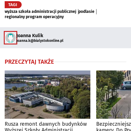
TAGI
wyższa szkoła administracji publicznej
podlasie
regionalny program operacyjny
Joanna Kulik
joanna.k@bialystokonline.pl
PRZECZYTAJ TAKŻE
Rusza remont dawnych budynków
Bezpieczniejsz
Wyższej Szkoły Administracji
kamery. Do Pod