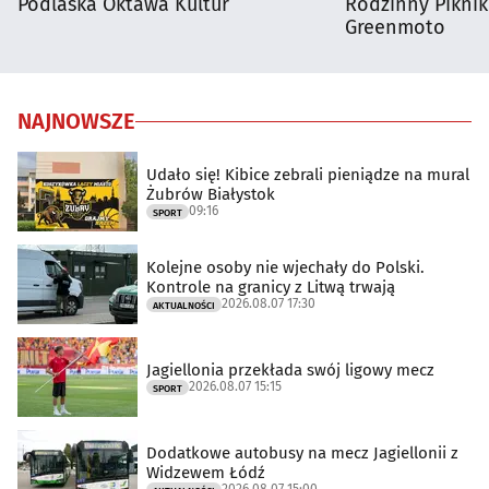
Podlaska Oktawa Kultur
Rodzinny Pikni
Greenmoto
NAJNOWSZE
Udało się! Kibice zebrali pieniądze na mural
Żubrów Białystok
09:16
SPORT
Kolejne osoby nie wjechały do Polski.
Kontrole na granicy z Litwą trwają
2026.08.07 17:30
AKTUALNOŚCI
Jagiellonia przekłada swój ligowy mecz
2026.08.07 15:15
SPORT
Dodatkowe autobusy na mecz Jagiellonii z
Widzewem Łódź
2026.08.07 15:00