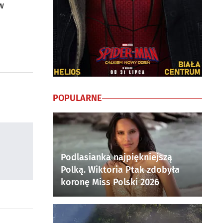
w
POPULARNE
Podlasianka najpiękniejszą
Polką. Wiktoria Ptak zdobyła
koronę Miss Polski 2026