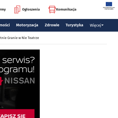
irmy
Ogłoszenia
Komunikacja
mości
Motoryzacja
Zdrowie
Turystyka
Więcej
tnie Granie w Nie Teatrze