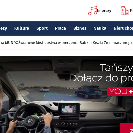
Imprezy
F
rezy
Kultura
Sport
Praca
Biznes
Nauka
Nierucho
eria MUNDO
Światowe Mistrzostwa w pieczeniu Babki i Kiszki Ziemniaczanej
Le