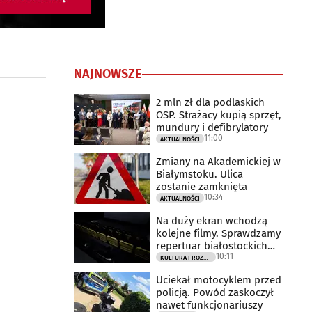
NAJNOWSZE
2 mln zł dla podlaskich
OSP. Strażacy kupią sprzęt,
mundury i defibrylatory
11:00
AKTUALNOŚCI
Zmiany na Akademickiej w
Białymstoku. Ulica
zostanie zamknięta
10:34
AKTUALNOŚCI
Na duży ekran wchodzą
kolejne filmy. Sprawdzamy
repertuar białostockich
10:11
kin
KULTURA I ROZRYWKA
Uciekał motocyklem przed
policją. Powód zaskoczył
nawet funkcjonariuszy