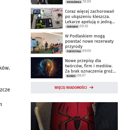
10:00
DROGÓWKA
Coraz więcej zachorowań
po ukąszeniu kleszcza.
Lekarze apelują o jedną
09:30
rzecz
ZDROWIE
W Podlaskiem mogą
powstać nowe rezerwaty
przyrody
09:00
TURYSTYKA
Nowe przepisy dla
twórców, firm i mediów.
ików.
Za brak oznaczenia grożą
08:07
milionowe
BIZNES
WIĘCEJ WIADOMOŚCI
szcze
m