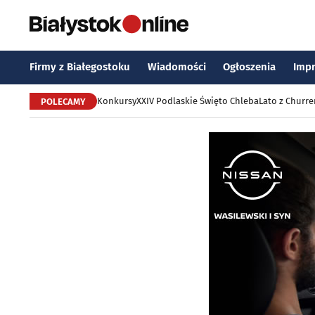
Firmy z Białegostoku
Wiadomości
Ogłoszenia
Imp
Konkursy
XXIV Podlaskie Święto Chleba
Lato z Churr
POLECAMY