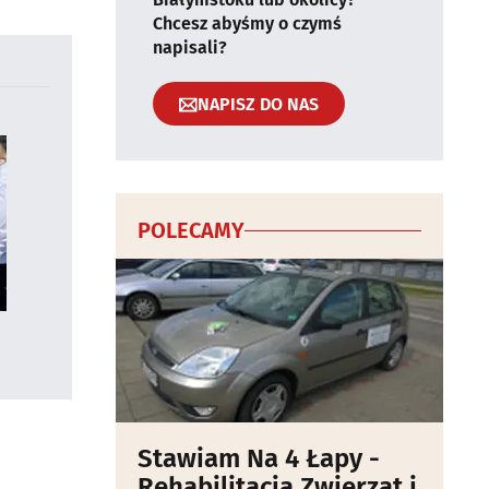
Chcesz abyśmy o czymś
napisali?
NAPISZ DO NAS
POLECAMY
Stawiam Na 4 Łapy -
Rehabilitacja Zwierząt i