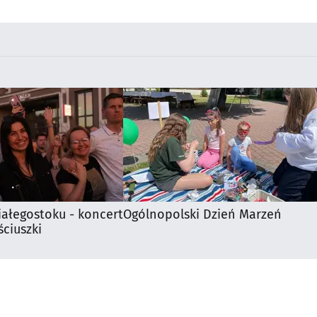
 kibiców
Supraśla
iałegostoku - koncert
Ogólnopolski Dzień Marzeń
ciuszki