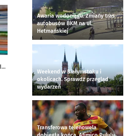
Awaria wodociągu. Zmiany tras
autobusów BKM na ul.
Hetmańskiej
dą
Weekend w Białymstoku i
okolicach. Sprawdź przegląd
wydarzeń
Transferowa telenowela
dobiegła końca. Afimico Pululu