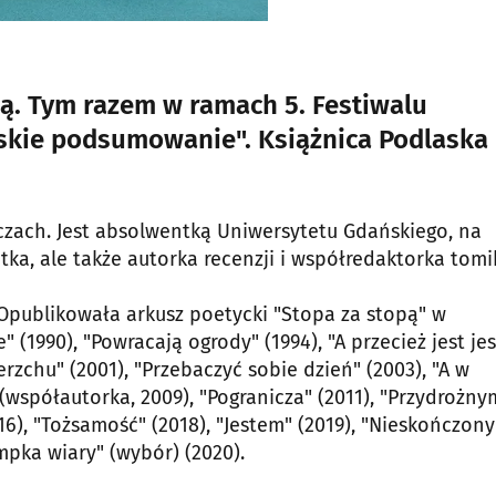
ją. Tym razem w ramach 5. Festiwalu
laskie podsumowanie". Książnica Podlaska
yczach. Jest absolwentką Uniwersytetu Gdańskiego, na
tka, ale także autorka recenzji i współredaktorka tom
 Opublikowała arkusz poetycki "Stopa za stopą" w
 (1990), "Powracają ogrody" (1994), "A przecież jest je
erzchu" (2001), "Przebaczyć sobie dzień" (2003), "A w
(współautorka, 2009), "Pogranicza" (2011), "Przydrożny
6), "Tożsamość" (2018), "Jestem" (2019), "Nieskończony
ampka wiary" (wybór) (2020).