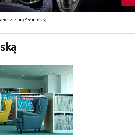
anie z Ireną Słomińską
ńską