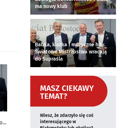
ma nowy klub
Babka, kiszka i muzyczne hity.
Światowe Mistrzostwa wracają
do Supraśla
MASZ CIEKAWY
TEMAT?
Wiesz, że zdarzyło się coś
interesującego w
do
Białymstoku lub okolicy?