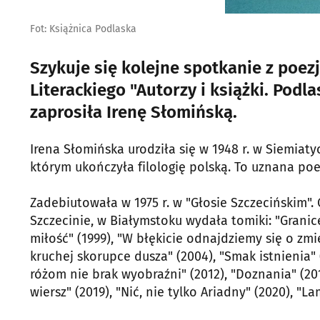
Fot: Książnica Podlaska
Szykuje się kolejne spotkanie z poez
Literackiego "Autorzy i książki. Pod
zaprosiła Irenę Słomińską.
Irena Słomińska urodziła się w 1948 r. w Siemiat
którym ukończyła filologię polską. To uznana poe
Zadebiutowała w 1975 r. w "Głosie Szczecińskim".
Szczecinie, w Białymstoku wydała tomiki: "Granice"
miłość" (1999), "W błękicie odnajdziemy się o zmi
kruchej skorupce dusza" (2004), "Smak istnienia" 
różom nie brak wyobraźni" (2012), "Doznania" (201
wiersz" (2019), "Nić, nie tylko Ariadny" (2020), "L