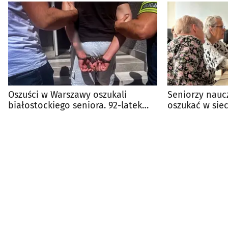
Oszuści w Warszawy oszukali
Seniorzy naucz
białostockiego seniora. 92-latek
oszukać w siec
stracił 26 tys. zł