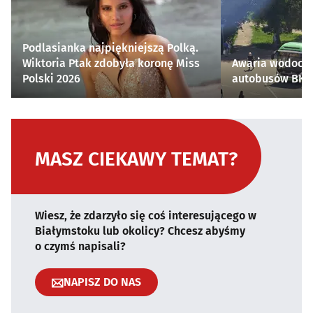
Podlasianka najpiękniejszą Polką.
Wiktoria Ptak zdobyła koronę Miss
Awaria wodocią
Polski 2026
autobusów BKM 
MASZ CIEKAWY TEMAT?
Wiesz, że zdarzyło się coś interesującego w
Białymstoku lub okolicy? Chcesz abyśmy
o czymś napisali?
NAPISZ DO NAS