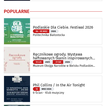
POPULARNE
Podlaskie Dla Ciebie. Festiwal 2026
04 - 05 WRZ
2026
Politechnika Białostocka
Ręcznikowe ogrody. Wystawa
haftowanych tkanin inspirowanych
naturą
13 LIS
2025
31 SIE
2026
Muzeum Obojga Narodów w Bielsku Podlaskim
Oddział Muzeum Podlaskiego w Białymstoku
Phil Collins / In the Air Tonight
12
WRZ 2026
6-Ścian - Klub muzyczny