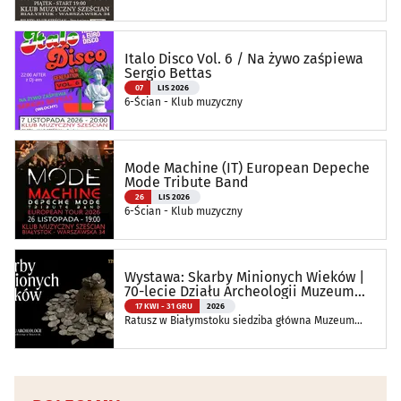
Italo Disco Vol. 6 / Na żywo zaśpiewa
Sergio Bettas
07
LIS 2026
6-Ścian - Klub muzyczny
Mode Machine (IT) European Depeche
Mode Tribute Band
26
LIS 2026
6-Ścian - Klub muzyczny
Wystawa: Skarby Minionych Wieków |
70-lecie Działu Archeologii Muzeum
Podlaskiego
17 KWI - 31 GRU
2026
Ratusz w Białymstoku siedziba główna Muzeum
Podlaskiego w Białymstoku