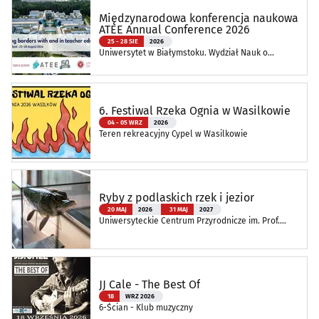
Międzynarodowa konferencja naukowa
ATEE Annual Conference 2026
25 - 28 SIE
2026
Uniwersytet w Białymstoku. Wydział Nauk o
Edukacji
6. Festiwal Rzeka Ognia w Wasilkowie
04 - 05 WRZ
2026
Teren rekreacyjny Cypel w Wasilkowie
Ryby z podlaskich rzek i jezior
20 MAJ
2026
31 MAJ
2027
Uniwersyteckie Centrum Przyrodnicze im. Prof.
Andrzeja Myrchy
JJ Cale - The Best Of
18
WRZ 2026
6-Ścian - Klub muzyczny