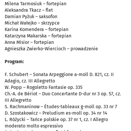
Milena Tarmosiuk – fortepian
Aleksandra Tkacz – flet
Damian Pyżuk – saksofon
Michał Wałejko – skrzypce
Karina Komendera – fortepian
Katarzyna Makarska – fortepian
Anna Misior – fortepian
Agnieszka Zwierko-Wiercioch – prowadzenie
Program:
F. Schubert – Sonata Arpeggione a-moll D. 821, cz. II
Adagio, cz. III Allegretto
W. Popp – Rogoletto Fantasie op. 335
Ch.-A. de Bériot – Duo Concertante D-dur nr 3 op. 57, cz.
III Allegretto
S. Rachmaninow – Études-tableaux g-moll op. 33 nr 7
D. Szostakowicz – Preludium es-moll op. 34 nr 14
L. Różycki – Tańce polskie op. 37 nr 1, cz. I Allegro
moderato molto espressivo