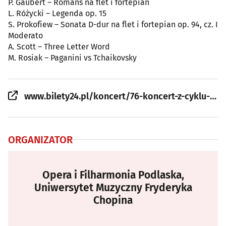
P. Gaubert – Romans na flet i fortepian
L. Różycki – Legenda op. 15
S. Prokofiew – Sonata D-dur na flet i fortepian op. 94, cz. I
Moderato
A. Scott – Three Letter Word
M. Rosiak – Paganini vs Tchaikovsky
www.bilety24.pl/koncert/76-koncert-z-cyklu-studencka-scena-mlodych-153608?id=913697
ORGANIZATOR
Opera i Filharmonia Podlaska,
Uniwersytet Muzyczny Fryderyka
Chopina