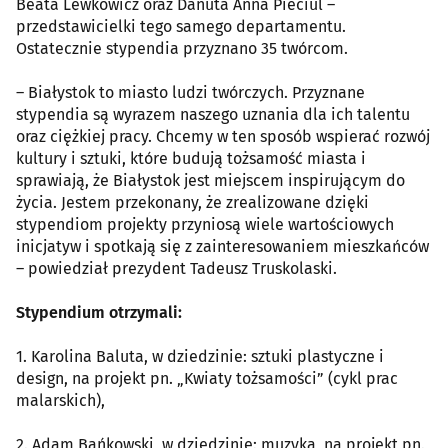
Beata Lewkowicz oraz Danuta Anna Pieciul –
przedstawicielki tego samego departamentu.
Ostatecznie stypendia przyznano 35 twórcom.
– Białystok to miasto ludzi twórczych. Przyznane
stypendia są wyrazem naszego uznania dla ich talentu
oraz ciężkiej pracy. Chcemy w ten sposób wspierać rozwój
kultury i sztuki, które budują tożsamość miasta i
sprawiają, że Białystok jest miejscem inspirującym do
życia. Jestem przekonany, że zrealizowane dzięki
stypendiom projekty przyniosą wiele wartościowych
inicjatyw i spotkają się z zainteresowaniem mieszkańców
– powiedział prezydent Tadeusz Truskolaski.
Stypendium otrzymali:
1. Karolina Baluta, w dziedzinie: sztuki plastyczne i
design, na projekt pn. „Kwiaty tożsamości” (cykl prac
malarskich),
2. Adam Bańkowski, w dziedzinie: muzyka, na projekt pn.