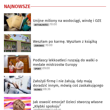
NAJNOWSZE
Unijne miliony na wodociągi, windę i OZE
10:00
AKTUALNOŚCI
Weszłam po karmę. Wyszłam z książką
10:00
ZDROWIE
Podlascy lekkoatleci ruszają do walki o
medale mistrzostw Europy
09:00
SPORT
Założyli firmę i nie żałują. Gdy mają
doradzić innym, mówią coś zaskakującego
08:36
BIZNES
Jak oswoić emocje? Dzieci stworzą własne
„Kłębki spokoju”
08:10