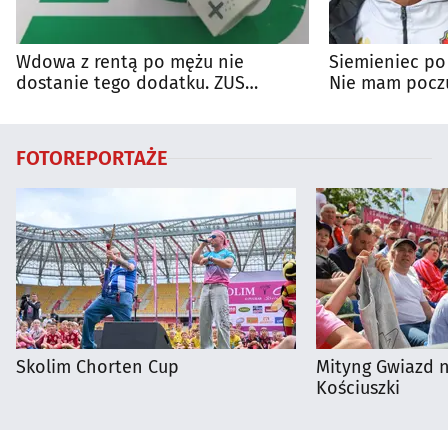
Wdowa z rentą po mężu nie
Siemieniec po
dostanie tego dodatku. ZUS
Nie mam poczu
wyjaśnia zasady
na porażkę
FOTOREPORTAŻE
Skolim Chorten Cup
Mityng Gwiazd 
Kościuszki