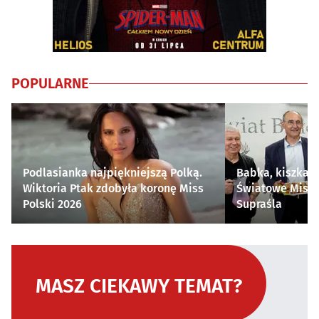
POPULARNE
Podlasianka najpiękniejszą Polką.
Babka, kiszka i
Wiktoria Ptak zdobyła koronę Miss
Światowe Mistr
Polski 2026
Supraśla
MASZ CIEKAWY TEMAT?