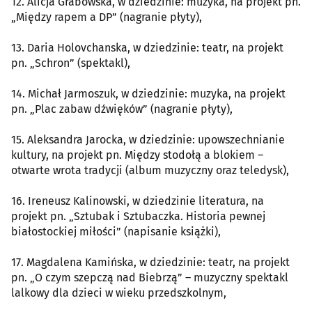
12. Alicja Grabowska, w dziedzinie: muzyka, na projekt pn.
„Między rapem a DP” (nagranie płyty),
13. Daria Holovchanska, w dziedzinie: teatr, na projekt
pn. „Schron” (spektakl),
14. Michał Jarmoszuk, w dziedzinie: muzyka, na projekt
pn. „Plac zabaw dźwięków” (nagranie płyty),
15. Aleksandra Jarocka, w dziedzinie: upowszechnianie
kultury, na projekt pn. Między stodołą a blokiem –
otwarte wrota tradycji (album muzyczny oraz teledysk),
16. Ireneusz Kalinowski, w dziedzinie literatura, na
projekt pn. „Sztubak i Sztubaczka. Historia pewnej
białostockiej miłości” (napisanie książki),
17. Magdalena Kamińska, w dziedzinie: teatr, na projekt
pn. „O czym szepczą nad Biebrzą” – muzyczny spektakl
lalkowy dla dzieci w wieku przedszkolnym,