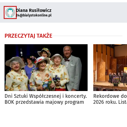
Diana Rusiłowicz
24@bialystokonline.pl
PRZECZYTAJ TAKŻE
Dni Sztuki Współczesnej i koncerty.
Rekordowe dot
BOK przedstawia majowy program
2026 roku. Li
projektów