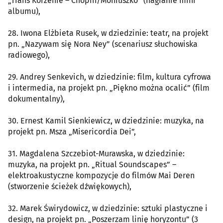
„Trans Korzenie – Chopin/Moniuszko” (nagranie mini
albumu),
28. Iwona Elżbieta Rusek, w dziedzinie: teatr, na projekt
pn. „Nazywam się Nora Ney” (scenariusz słuchowiska
radiowego),
29. Andrey Senkevich, w dziedzinie: film, kultura cyfrowa
i intermedia, na projekt pn. „Piękno można ocalić” (film
dokumentalny),
30. Ernest Kamil Sienkiewicz, w dziedzinie: muzyka, na
projekt pn. Msza „Misericordia Dei”,
31. Magdalena Szczebiot-Murawska, w dziedzinie:
muzyka, na projekt pn. „Ritual Soundscapes” –
elektroakustyczne kompozycje do filmów Mai Deren
(stworzenie ścieżek dźwiękowych),
32. Marek Świrydowicz, w dziedzinie: sztuki plastyczne i
design, na projekt pn. „Poszerzam linię horyzontu” (3