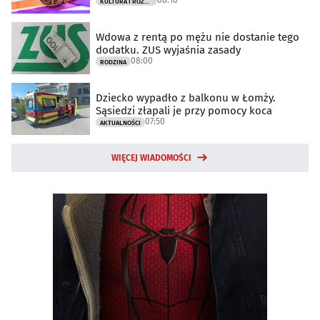
KULTURA I ROZRYWKA
Wdowa z rentą po mężu nie dostanie tego
dodatku. ZUS wyjaśnia zasady
08:00
RODZINA
Dziecko wypadło z balkonu w Łomży.
Sąsiedzi złapali je przy pomocy koca
07:50
AKTUALNOŚCI
WIĘCEJ WIADOMOŚCI