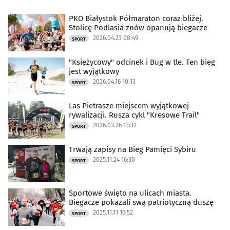
PKO Białystok Półmaraton coraz bliżej.
Stolicę Podlasia znów opanują biegacze
2026.04.23 08:49
SPORT
"Księżycowy" odcinek i Bug w tle. Ten bieg
jest wyjątkowy
2026.04.16 10:13
SPORT
Las Pietrasze miejscem wyjątkowej
rywalizacji. Rusza cykl "Kresowe Trail"
2026.03.26 13:32
SPORT
Trwają zapisy na Bieg Pamięci Sybiru
2025.11.24 16:30
SPORT
Sportowe święto na ulicach miasta.
Biegacze pokazali swą patriotyczną duszę
2025.11.11 16:52
SPORT