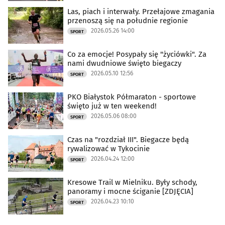
Las, piach i interwały. Przełajowe zmagania
przenoszą się na południe regionie
2026.05.26 14:00
SPORT
Co za emocje! Posypały się "życiówki". Za
nami dwudniowe święto biegaczy
2026.05.10 12:56
SPORT
PKO Białystok Półmaraton - sportowe
święto już w ten weekend!
2026.05.06 08:00
SPORT
Czas na "rozdział III". Biegacze będą
rywalizować w Tykocinie
2026.04.24 12:00
SPORT
Kresowe Trail w Mielniku. Były schody,
panoramy i mocne ściganie [ZDJĘCIA]
2026.04.23 10:10
SPORT