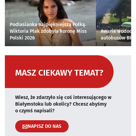
Podlasianka najpiękniejszą Polką.
Wiktoria Ptak zdobyła koronę Miss
Awaria wodocią
Polski 2026
autobusów BKM 
MASZ CIEKAWY TEMAT?
Wiesz, że zdarzyło się coś interesującego w
Białymstoku lub okolicy? Chcesz abyśmy
o czymś napisali?
NAPISZ DO NAS