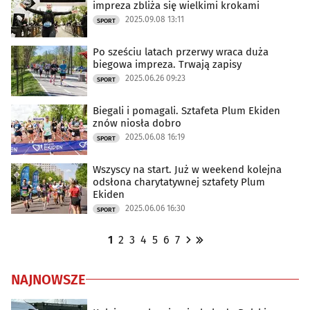
impreza zbliża się wielkimi krokami
2025.09.08 13:11
SPORT
Po sześciu latach przerwy wraca duża
biegowa impreza. Trwają zapisy
2025.06.26 09:23
SPORT
Biegali i pomagali. Sztafeta Plum Ekiden
znów niosła dobro
2025.06.08 16:19
SPORT
Wszyscy na start. Już w weekend kolejna
odsłona charytatywnej sztafety Plum
Ekiden
2025.06.06 16:30
SPORT
1
2
3
4
5
6
7
NAJNOWSZE