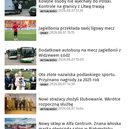
Kolejne osoby nie wjechały do Polski.
Kontrole na granicy z Litwą trwają
2026.08.07 17:30
AKTUALNOŚCI
Jagiellonia przekłada swój ligowy mecz
2026.08.07 15:15
SPORT
Dodatkowe autobusy na mecz Jagiellonii z
Widzewem Łódź
2026.08.07 15:00
AKTUALNOŚCI
Oto złote nazwiska podlaskiego sportu.
Przyznano nagrody za 2025 rok
2026.08.07 14:30
SPORT
Nowi strażacy złożyli ślubowanie. Wkrótce
rozpoczną służbę
2026.08.07 14:04
AKTUALNOŚCI
Nowy sklep w Alfa Centrum. Znana włoska
marka otworzyła salon w Białymstoku