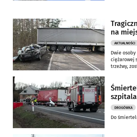
Tragicz
na miej
AKTUALNOŚCI
Dwie osoby 
ciężarowej 
trzeźwy, zo
Śmiertel
szpitala
DROGÓWKA
Do śmiertel