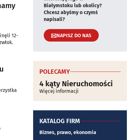
Znamy
Białymstoku lub okolicy?
Chcesz abyśmy o czymś
napisali?
NAPISZ DO NAS
nęli 12-
zwłok.
cu
POLECAMY
4 kąty Nieruchomości
erzystka
Więcej informacji
KATALOG FIRM
o
Biznes, prawo, ekonomia