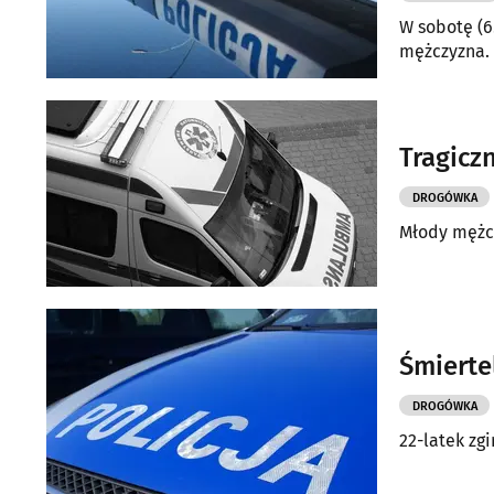
W sobotę (6
mężczyzna. 
Tragicz
DROGÓWKA
Młody mężcz
Śmierte
DROGÓWKA
22-latek zg