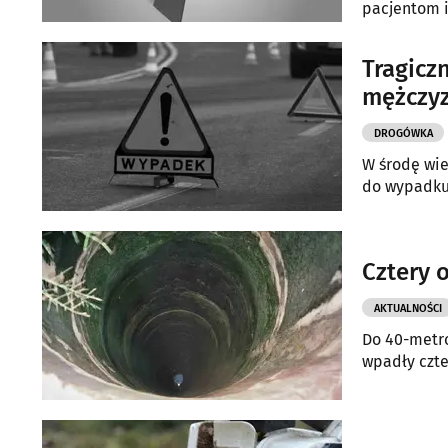
pacjentom i
Tragicz
mężczyz
DROGÓWKA
W środę wie
do wypadku,
Cztery 
AKTUALNOŚCI
Do 40-metro
wpadły czte