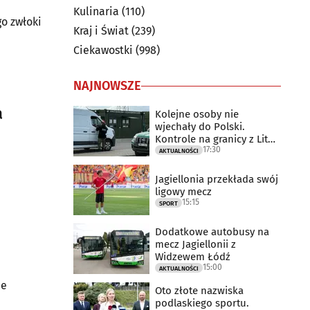
Kulinaria
(110)
go zwłoki
Kraj i Świat
(239)
Ciekawostki
(998)
NAJNOWSZE
a
Kolejne osoby nie
wjechały do Polski.
Kontrole na granicy z Litwą
17:30
trwają
AKTUALNOŚCI
Jagiellonia przekłada swój
ligowy mecz
15:15
SPORT
Dodatkowe autobusy na
mecz Jagiellonii z
Widzewem Łódź
15:00
AKTUALNOŚCI
ie
Oto złote nazwiska
podlaskiego sportu.