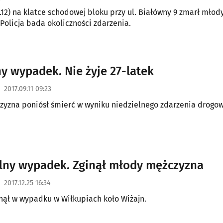
.12) na klatce schodowej bloku przy ul. Białówny 9 zmarł młod
Policja bada okoliczności zdarzenia.
ny wypadek. Nie żyje 27-latek
2017.09.11 09:23
yzna poniósł śmierć w wyniku niedzielnego zdarzenia drogo
lny wypadek. Zginął młody mężczyzna
2017.12.25 16:34
inął w wypadku w Wiłkupiach koło Wiżajn.