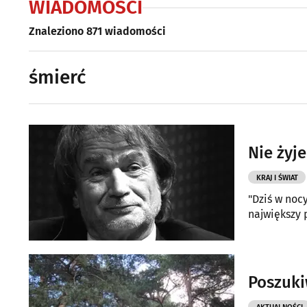
WIADOMOŚCI
Znaleziono 871 wiadomości
śmierć
Nie żyje
KRAJ I ŚWIAT
"Dziś w noc
największy 
Poszuki