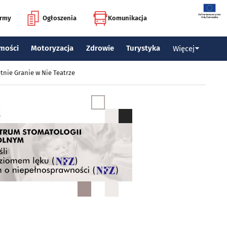
irmy
Ogłoszenia
Komunikacja
mości
Motoryzacja
Zdrowie
Turystyka
Więcej
tnie Granie w Nie Teatrze