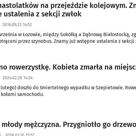
nastolatków na przejeździe kolejowym. 
 ustalenia z sekcji zwłok
2016.09.23 14:52
rześnia w Łozowie, między Sokółką a Dąbrową Białostocką, zgi
potrąceni przez szynobus. Znamy już wstępne ustalenia z sekcji 
no rowerzystkę. Kobieta zmarła na miejs
2024.02.28 14:34
 lutego) doszło do śmiertelnego wypadku w Szepietowie. Row
d kołami samochodu.
e młody mężczyzna. Przygniotło go drzew
2018.02.10 15:57