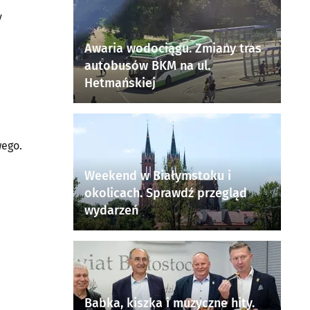
y
Awaria wodociągu. Zmiany tras
autobusów BKM na ul.
Hetmańskiej
wego.
Weekend w Białymstoku i
okolicach. Sprawdź przegląd
wydarzeń
Babka, kiszka i muzyczne hity.