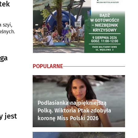
tek
 szyi,
ośnych.
oga
POPULARNE
Podlasianka najpiękniejszą
Polką. Wiktoria Ptak zdobyła
 jest
koronę Miss Polski 2026