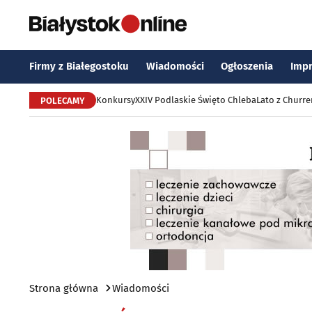
Firmy z Białegostoku
Wiadomości
Ogłoszenia
Imp
Konkursy
XXIV Podlaskie Święto Chleba
Lato z Churr
POLECAMY
Strona główna
Wiadomości