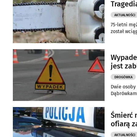
Tragedi
AKTUALNOŚCI
75-letni męż
został wcią
Wypade
jest za
DROGÓWKA
Dwie osoby
Dąbrówkami
Śmierć 
ofiarą 
AKTUALNOŚCI