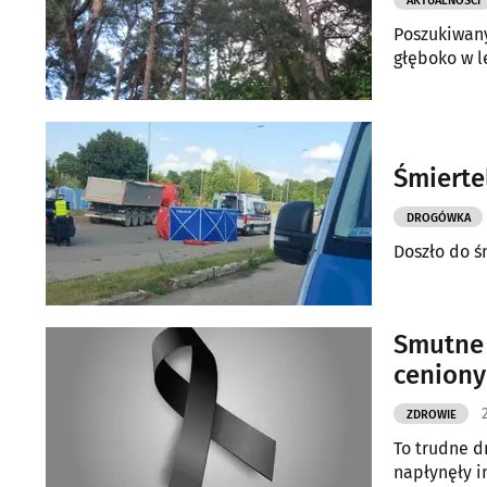
AKTUALNOŚCI
Poszukiwany
głęboko w l
Śmierte
DROGÓWKA
Doszło do 
Smutne 
ceniony
ZDROWIE
To trudne d
napłynęły i