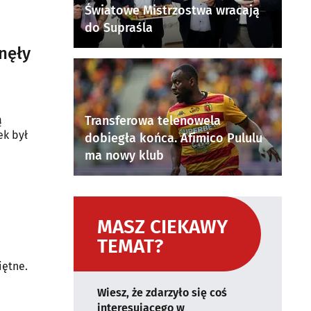
Światowe Mistrzostwa wracają
do Supraśla
nęły
ą
Transferowa telenowela
ek był
dobiegła końca. Afimico Pululu
ma nowy klub
MASZ CIEKAWY
TEMAT?
iętne.
Wiesz, że zdarzyło się coś
interesującego w