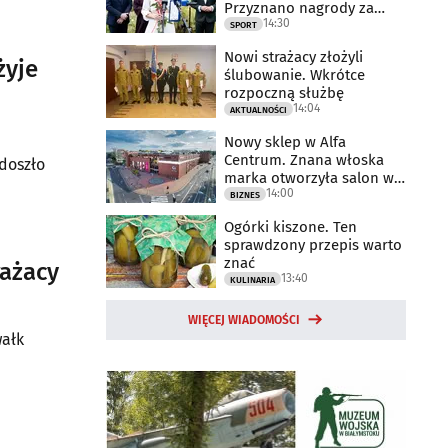
Przyznano nagrody za
14:30
2025 rok
SPORT
Nowi strażacy złożyli
żyje
ślubowanie. Wkrótce
rozpoczną służbę
14:04
AKTUALNOŚCI
Nowy sklep w Alfa
Centrum. Znana włoska
doszło
marka otworzyła salon w
14:00
Białymstoku
BIZNES
Ogórki kiszone. Ten
sprawdzony przepis warto
znać
rażacy
13:40
KULINARIA
WIĘCEJ WIADOMOŚCI
wałk