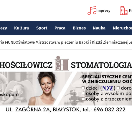
Imprezy
F
rezy
Kultura
Sport
Praca
Biznes
Nauka
Nierucho
eria MUNDO
Światowe Mistrzostwa w pieczeniu Babki i Kiszki Ziemniaczanej
Le