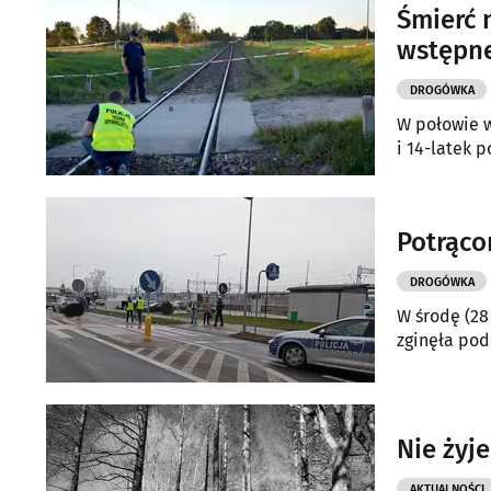
Śmierć 
wstępne
DROGÓWKA
W połowie w
i 14-latek 
Potrąco
DROGÓWKA
W środę (28
zginęła po
Nie żyj
AKTUALNOŚCI