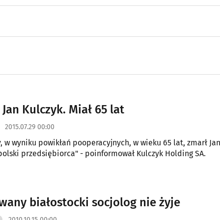
 Jan Kulczyk. Miał 65 lat
2015.07.29 00:00
y, w wyniku powikłań pooperacyjnych, w wieku 65 lat, zmarł Jan
polski przedsiębiorca" - poinformował Kulczyk Holding SA.
wany białostocki socjolog nie żyje
2010.10.15 00:00