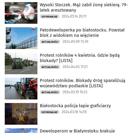
Wysoki Stoczek. Mąż zabił żonę siekierą. 79-
latek aresztowany
2024.05.14 20:11
KRYMINALNE
Patodeweloperka po białostocku. Powstał
blok z widokiem na więzienie
2024.05.09 13:39
AKTUALNOŚCI
Protest rolników 4 kwietnia. Gdzie będą
blokady? [LISTA]
2024.04.03 17:21
AKTUALNOŚCI
Protest rolników. Blokady dróg sparaliżują
województwo podlaskie [LISTA]
2024.03.19 15:23
AKTUALNOŚCI
Białostocka policja łapie graficiarzy
2024.03.18 14:55
KRYMINALNE
Deweloperom w Białymstoku brakuje