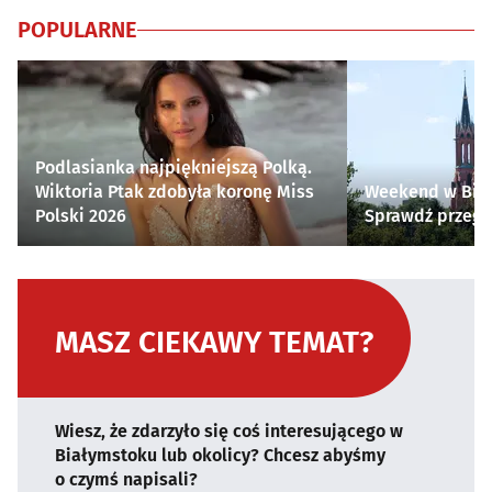
POPULARNE
Podlasianka najpiękniejszą Polką.
Wiktoria Ptak zdobyła koronę Miss
Weekend w Biał
Polski 2026
Sprawdź przegl
MASZ CIEKAWY TEMAT?
Wiesz, że zdarzyło się coś interesującego w
Białymstoku lub okolicy? Chcesz abyśmy
o czymś napisali?