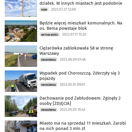
działek. W innych miastach jest podobnie
2023.07.27 12:00
DOM
Będzie więcej mieszkań komunalnych. Na
os. Bema powstaje blok
2023.07.11 15:20
AKTUALNOŚCI
Ciężarówka zablokowała S8 w stronę
Warszawy
2023.06.09 07:48
DROGÓWKA
Wypadek pod Choroszczą. Zderzyły się 3
pojazdy
2023.05.10 09:01
DROGÓWKA
Dachowanie pod Zabłudowem. Zginęły 2
osoby [ZDJĘCIA]
2023.05.05 10:42
DROGÓWKA
Miasto ma na sprzedaż 11 mieszkań. Zarobi
na nich ponad 3 mln zł