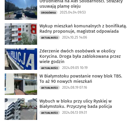
Utrudnienia na Alei Solidarności. Strażacy
usuwają plamę oleju
2025.04.04 09:53
DROGÓWKA
Wykup mieszkań komunalnych z bonifikatą.
Radny proponuje, magistrat odpowiada
2024.10.25 14:06
AKTUALNOŚCI
Zderzenie dwóch osobówek w okolicy
Korycina. Droga była zablokowana przez
wiele godzin
2024.09.05 10:19
AKTUALNOŚCI
W Białymstoku powstanie nowy blok TBS.
To aż 90 nowych mieszkań
2024.08.19 07:16
AKTUALNOŚCI
Wybuch w bloku przy ulicy Ryskiej w
Białymstoku. Przyczynę bada policja
2024.06.13 09:31
AKTUALNOŚCI