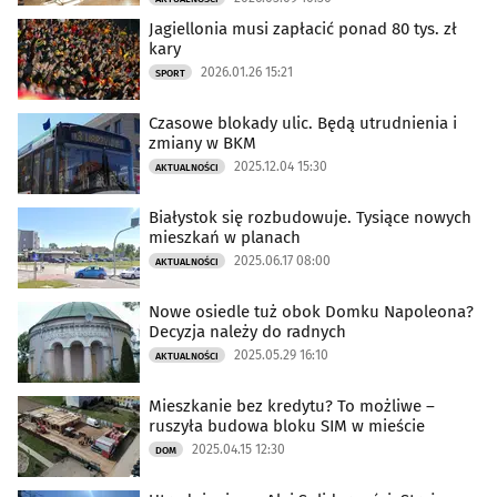
Jagiellonia musi zapłacić ponad 80 tys. zł
kary
2026.01.26 15:21
SPORT
Czasowe blokady ulic. Będą utrudnienia i
zmiany w BKM
2025.12.04 15:30
AKTUALNOŚCI
Białystok się rozbudowuje. Tysiące nowych
mieszkań w planach
2025.06.17 08:00
AKTUALNOŚCI
Nowe osiedle tuż obok Domku Napoleona?
Decyzja należy do radnych
2025.05.29 16:10
AKTUALNOŚCI
Mieszkanie bez kredytu? To możliwe –
ruszyła budowa bloku SIM w mieście
2025.04.15 12:30
DOM