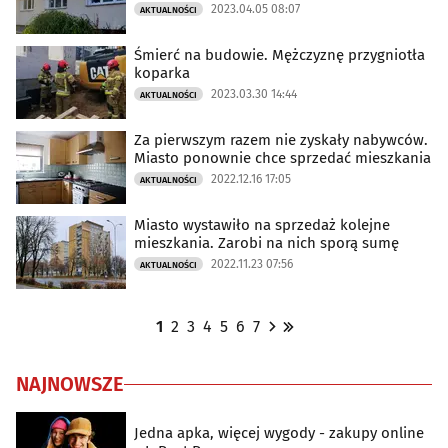
2023.04.05 08:07
AKTUALNOŚCI
Śmierć na budowie. Mężczyznę przygniotła
koparka
2023.03.30 14:44
AKTUALNOŚCI
Za pierwszym razem nie zyskały nabywców.
Miasto ponownie chce sprzedać mieszkania
2022.12.16 17:05
AKTUALNOŚCI
Miasto wystawiło na sprzedaż kolejne
mieszkania. Zarobi na nich sporą sumę
2022.11.23 07:56
AKTUALNOŚCI
1
2
3
4
5
6
7
NAJNOWSZE
Jedna apka, więcej wygody - zakupy online