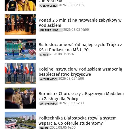
z InPost Pay
2026.08.05 20:55
CIEKAWOSTKI
Ponad 2,5 mln zł na ratowanie zabytków w
Podlaskiem
2026.08.05 16:00
KULTURA I ROZRYWKA
Białostoczanie wśród najlepszych. Trójka z
KS-u Podlasie na MŚ U-20
2026.08.05 15:17
SPORT
Kolejne instytucje w Podlaskiem wzmocnią
bezpieczeństwo kryzysowe
2026.08.05 15:00
AKTUALNOŚCI
Burmistrz Choroszczy z Brązowym Medalem
za Zasługi dla Policji
2026.08.05 14:30
AKTUALNOŚCI
Politechnika Białostocka rozwija system
wsparcia. Co oferuje studentom?
2026.08.05 14:00
NAUKA