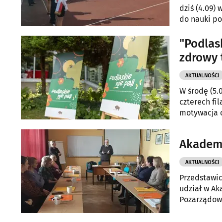
dziś (4.09) w jej g
do nauki po
"Podlas
zdrowy 
AKTUALNOŚCI
W środę (5.
czterech fil
motywacja o
nikotynowy
Akademi
AKTUALNOŚCI
Przedstawic
udział w Ak
Pozarządowy
zaplanowany