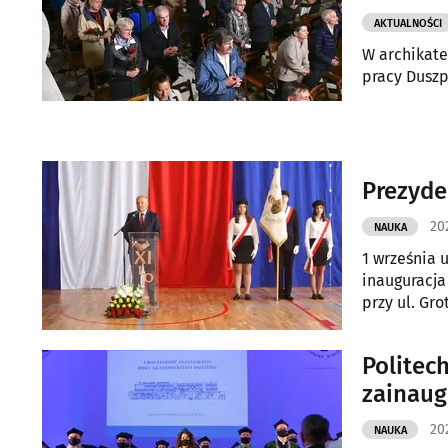
AKTUALNOŚCI
W archikate
pracy Duszp
Prezyde
20
NAUKA
1 września 
inauguracja
przy ul. Gro
Politec
zainaug
202
NAUKA