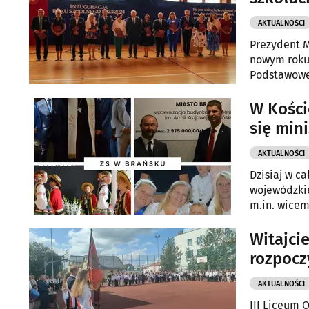
AKTUALNOŚCI
Prezydent M
nowym roku 
Podstawowej
mln. zł.
W Kości
się min
AKTUALNOŚCI
Dzisiaj w c
wojewódzkie
m.in. wicem
okazją do o
Witajci
rozpocz
AKTUALNOŚCI
III Liceum 