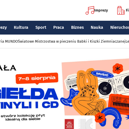
Imprezy
F
rezy
Kultura
Sport
Praca
Biznes
Nauka
Nierucho
eria MUNDO
Światowe Mistrzostwa w pieczeniu Babki i Kiszki Ziemniaczanej
Le