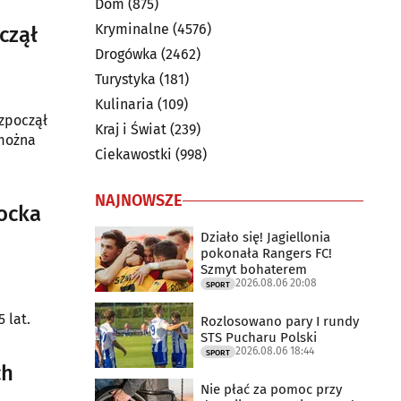
Dom
(875)
Kryminalne
(4576)
czął
Drogówka
(2462)
Turystyka
(181)
Kulinaria
(109)
ozpoczął
Kraj i Świat
(239)
Ciekawostki
(998)
NAJNOWSZE
tocka
Działo się! Jagiellonia
pokonała Rangers FC!
Szmyt bohaterem
2026.08.06 20:08
SPORT
 lat.
Rozlosowano pary I rundy
STS Pucharu Polski
2026.08.06 18:44
SPORT
ch
Nie płać za pomoc przy