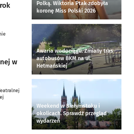
Polką. Wiktoria Ptak zdobyła
rok
koronę Miss Polski 2026
nie
Awaria wodociągu. Zmiany tras
autobusów BKM na ul.
nej w
Hetmańskiej
eatralnej
ej
Weekend w Białymstoku i
okolicach. Sprawdź przegląd
wydarzeń