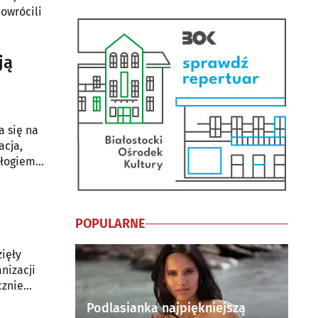
ją
a się na
acja,
ałogiem
POPULARNE
ięły
nizacji
cznie
Podlasianka najpiękniejszą