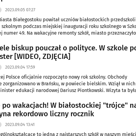
2023.09.05 07:27
iasta Białegostoku powitał uczniów białostockich przedszkoli 
szkolnym podczas miejskiej inauguracji roku szkolnego w Szk
 numer 49. Na wakacyjne remonty szkół, miasto przeznaczyło
ele biskup pouczał o polityce. W szkole p
ister [WIDEO, ZDJĘCIA]
2023.09.04 17:59
ałej Polsce oficjalnie rozpoczęto nowy rok szkolny. Obchody
 zorganizowano w Brańsku, w powiecie bielskim. Wziął w nich
inister edukacji narodowej Dariusz Piontkowski. Wizyta ta był
twarcia głównego skrzydła placówki po generalnym remoncie.
e po wakacjach! W białostockiej "trójce" 
yna rekordowo liczny rocznik
2023.09.04 13:41
Ogólnokształcące to jedna z najstarszych szkół w naszym mieści