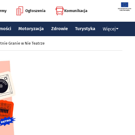
irmy
Ogłoszenia
Komunikacja
mości
Motoryzacja
Zdrowie
Turystyka
Więcej
tnie Granie w Nie Teatrze