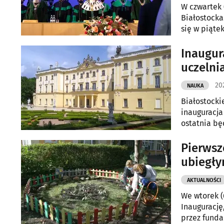
W czwartek 
Białostocka
się w piątek 
Inaugur
uczelni
20
NAUKA
Białostocki
inauguracja
ostatnia bę
październik
Pierwsz
ubiegłym
AKTUALNOŚCI
We wtorek (
Inaugurację
przez funda