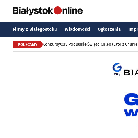
Firmy z Białegostoku
Wiadomości
Ogłoszenia
Imp
Konkursy
XXIV Podlaskie Święto Chleba
Lato z Churr
POLECAMY