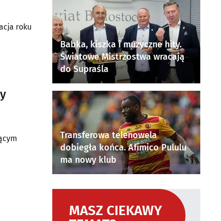
acja roku
Babka, kiszka i muzyczne hity.
Światowe Mistrzostwa wracają
do Supraśla
ny
Transferowa telenowela
cącym
dobiegła końca. Afimico Pululu
ma nowy klub
MASZ CIEKAWY