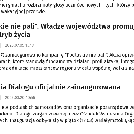
machu rozbrzmiały głosy uczniów, nowych i tych, którzy powrócili
 wakacyjnej przerwie.
kie nie pali". Władze województwa promu
tryb życia
2023.07.05 15:19
07) zainaugurowano kampanię "Podlaskie nie pali". Akcja opier
arach, które stanowią fundamenty działań: profilaktyka, integr
raz edukacja mieszkańców regionu w celu wspólnej walki z n
m.
a Dialogu oficjalnie zainaugurowana
2023.03.20 10:56
iele podlaskich samorządów oraz organizacje pozarządowe wz
ademii Dialogu zorganizowanej przez Ośrodek Wspierania Orga
ch. Inauguracja odbyła się w piątek (17.03) w Białymstoku, łą
ch jest 6 spotkań.