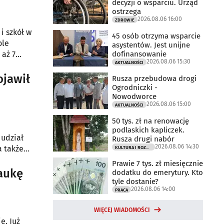
decyzji o wsparciu. Urząd
ostrzega
2026.08.06 16:00
ZDROWIE
i szkół w
45 osób otrzyma wsparcie
ole
asystentów. Jest unijne
dofinansowanie
 aż 7
2026.08.06 15:30
AKTUALNOŚCI
ojawił
Rusza przebudowa drogi
Ogrodniczki -
Nowodworce
2026.08.06 15:00
AKTUALNOŚCI
50 tys. zł na renowację
podlaskich kapliczek.
 udział
Rusza drugi nabór
2026.08.06 14:30
a także
KULTURA I ROZRYWKA
Prawie 7 tys. zł miesięcznie
naukę
dodatku do emerytury. Kto
tyle dostanie?
2026.08.06 14:00
PRACA
WIĘCEJ WIADOMOŚCI
e. Już