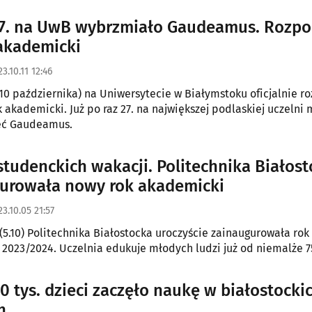
iału w zbliżających się wyborach.
27. na UwB wybrzmiało Gaudeamus. Rozpo
 akademicki
3.10.11 12:46
10 października) na Uniwersytecie w Białymstoku oficjalnie r
27. na największej podlaskiej uczelni można
zeć Gaudeamus.
studenckich wakacji. Politechnika Białos
urowała nowy rok akademicki
3.10.05 21:57
(5.10) Politechnika Białostocka uroczyście zainaugurowała rok
2023/2024. Uczelnia edukuje młodych ludzi już od niemalże 75
0 tys. dzieci zaczęło naukę w białostocki
h