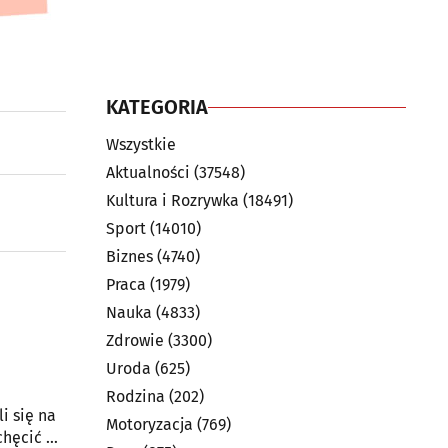
KATEGORIA
Wszystkie
Aktualności
(37548)
Kultura i Rozrywka
(18491)
Sport
(14010)
Biznes
(4740)
Praca
(1979)
Nauka
(4833)
Zdrowie
(3300)
Uroda
(625)
Rodzina
(202)
i się na
Motoryzacja
(769)
chęcić do