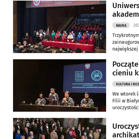
Uniwers
akadem
20
NAUKA
Trzykrotnym
zainaugurow
największej 
Począte
cieniu 
KULTURA I RO
We wtorek (
Filii w Biał
uroczystości
Uroczys
archika