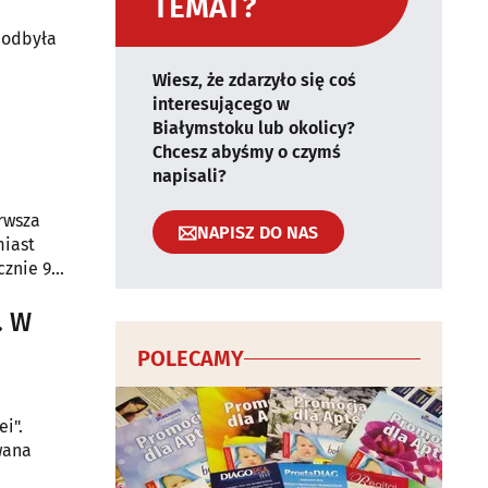
TEMAT?
 odbyła
Wiesz, że zdarzyło się coś
interesującego w
Białymstoku lub okolicy?
Chcesz abyśmy o czymś
napisali?
rwsza
NAPISZ DO NAS
miast
cznie 9
. W
POLECAMY
i".
wana