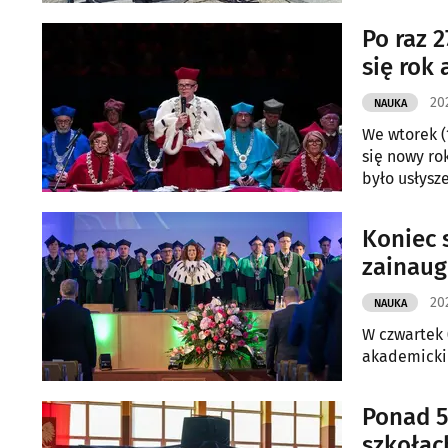
wzięcia udz
Po raz 
się rok
202
NAUKA
We wtorek (
się nowy rok akademicki. Już po raz 
było usłys
Koniec 
zainaug
202
NAUKA
W czwartek 
akademicki 
Ponad 5
szkołac