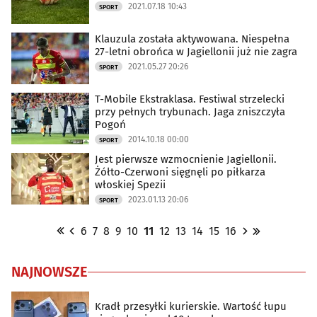
2021.07.18 10:43
SPORT
Klauzula została aktywowana. Niespełna
27-letni obrońca w Jagiellonii już nie zagra
2021.05.27 20:26
SPORT
T-Mobile Ekstraklasa. Festiwal strzelecki
przy pełnych trybunach. Jaga zniszczyła
Pogoń
2014.10.18 00:00
SPORT
Jest pierwsze wzmocnienie Jagiellonii.
Żółto-Czerwoni sięgnęli po piłkarza
włoskiej Spezii
2023.01.13 20:06
SPORT
6
7
8
9
10
11
12
13
14
15
16
NAJNOWSZE
Kradł przesyłki kurierskie. Wartość łupu