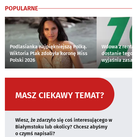
POPULARNE
Podlasianka najpiękniejszą Polką.
Wdowa z rentą 
Wiktoria Ptak zdobyła koronę Miss
dostanie tego 
Polski 2026
wyjaśnia zasad
MASZ CIEKAWY TEMAT?
Wiesz, że zdarzyło się coś interesującego w
Białymstoku lub okolicy? Chcesz abyśmy
o czymś napisali?