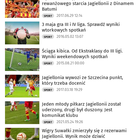
rewanżowego starcia Jagiellonii z Dinamem
Batumi
2017.06.29 12:14
SPORT
3 maja gra III i IV liga. Sprawdź wyniki
wtorkowych spotkań
2016.05.02 13:07
SPORT
Ściąga kibica. Od Ekstraklasy do III ligi.
Wyniki weekendowych spotkań
2015.08.21 00:00
SPORT
Jagiellonia wywozi ze Szczecina punkt,
który trzeba docenić
2017.03.18 19:29
SPORT
Jeden młody piłkarz Jagiellonii został
uderzony, drugi był duszony. Jest
komunikat klubu
2021.05.24 19:26
SPORT
Wigry Suwałki zmierzyły się z rezerwami
Jagiellonii. Wynik może dziwić