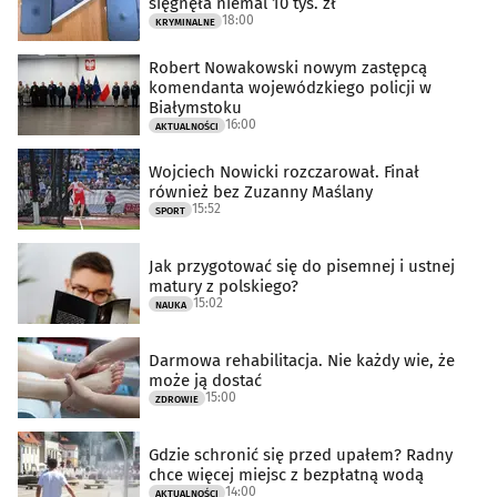
sięgnęła niemal 10 tys. zł
18:00
KRYMINALNE
Robert Nowakowski nowym zastępcą
komendanta wojewódzkiego policji w
Białymstoku
16:00
AKTUALNOŚCI
Wojciech Nowicki rozczarował. Finał
również bez Zuzanny Maślany
15:52
SPORT
Jak przygotować się do pisemnej i ustnej
matury z polskiego?
15:02
NAUKA
Darmowa rehabilitacja. Nie każdy wie, że
może ją dostać
15:00
ZDROWIE
Gdzie schronić się przed upałem? Radny
chce więcej miejsc z bezpłatną wodą
14:00
AKTUALNOŚCI