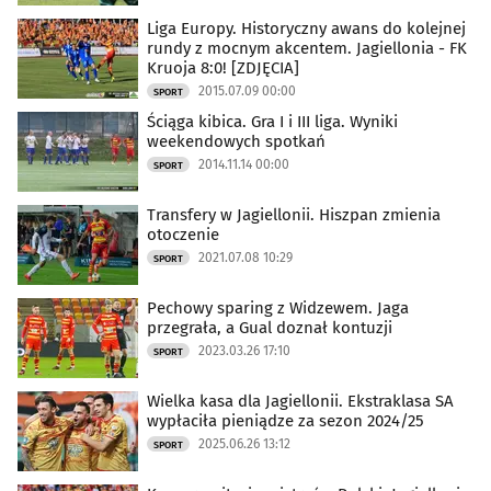
Liga Europy. Historyczny awans do kolejnej
rundy z mocnym akcentem. Jagiellonia - FK
Kruoja 8:0! [ZDJĘCIA]
2015.07.09 00:00
SPORT
Ściąga kibica. Gra I i III liga. Wyniki
weekendowych spotkań
2014.11.14 00:00
SPORT
Transfery w Jagiellonii. Hiszpan zmienia
otoczenie
2021.07.08 10:29
SPORT
Pechowy sparing z Widzewem. Jaga
przegrała, a Gual doznał kontuzji
2023.03.26 17:10
SPORT
Wielka kasa dla Jagiellonii. Ekstraklasa SA
wypłaciła pieniądze za sezon 2024/25
2025.06.26 13:12
SPORT