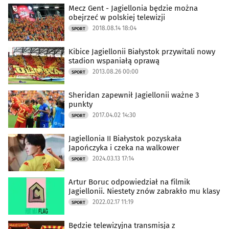
Mecz Gent - Jagiellonia będzie można
obejrzeć w polskiej telewizji
2018.08.14 18:04
SPORT
Kibice Jagiellonii Białystok przywitali nowy
stadion wspaniałą oprawą
2013.08.26 00:00
SPORT
Sheridan zapewnił Jagiellonii ważne 3
punkty
2017.04.02 14:30
SPORT
Jagiellonia II Białystok pozyskała
Japończyka i czeka na walkower
2024.03.13 17:14
SPORT
Artur Boruc odpowiedział na filmik
Jagiellonii. Niestety znów zabrakło mu klasy
2022.02.17 11:19
SPORT
Będzie telewizyjna transmisja z