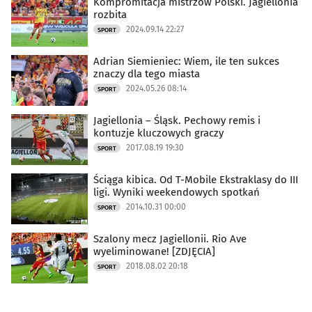
Kompromitacja mistrzów Polski. Jagiellonia
rozbita
2024.09.14 22:27
SPORT
Adrian Siemieniec: Wiem, ile ten sukces
znaczy dla tego miasta
2024.05.26 08:14
SPORT
Jagiellonia – Śląsk. Pechowy remis i
kontuzje kluczowych graczy
2017.08.19 19:30
SPORT
Ściąga kibica. Od T-Mobile Ekstraklasy do III
ligi. Wyniki weekendowych spotkań
2014.10.31 00:00
SPORT
Szalony mecz Jagiellonii. Rio Ave
wyeliminowane! [ZDJĘCIA]
2018.08.02 20:18
SPORT