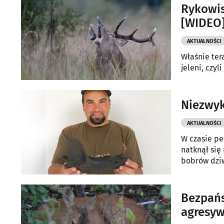
Rykowis
[WIDEO
AKTUALNOŚCI
Właśnie ter
jeleni, czyl
Niezwyk
AKTUALNOŚCI
W czasie pe
natknął się
bobrów dziw
Bezpańs
agresy