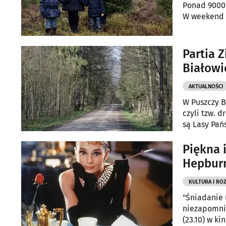
Ponad 9000 
W weekend 
Partia Z
Białowi
AKTUALNOŚCI
W Puszczy B
czyli tzw. d
są Lasy Pań
Piękna 
Hepbur
KULTURA I RO
"Śniadanie 
niezapomni
(23.10) w ki