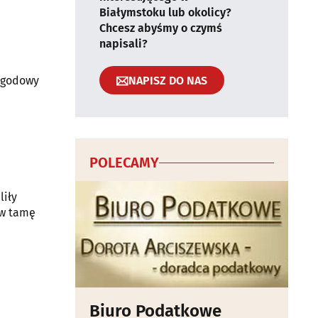
Białymstoku lub okolicy?
Chcesz abyśmy o czymś
napisali?
NAPISZ DO NAS
s godowy
POLECAMY
liły
 w tamę
Biuro Podatkowe