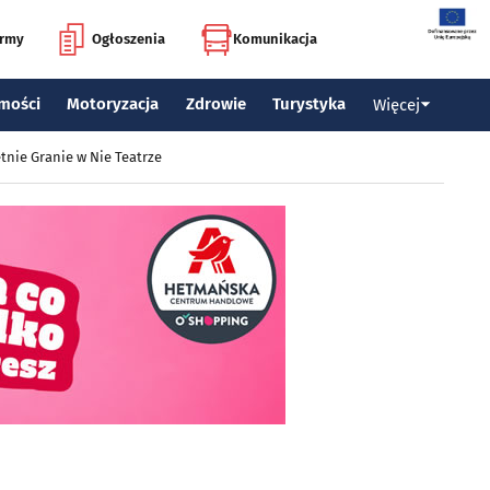
irmy
Ogłoszenia
Komunikacja
mości
Motoryzacja
Zdrowie
Turystyka
Więcej
tnie Granie w Nie Teatrze