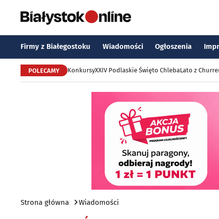
Firmy z Białegostoku
Wiadomości
Ogłoszenia
Imp
Konkursy
XXIV Podlaskie Święto Chleba
Lato z Churr
POLECAMY
Strona główna
Wiadomości