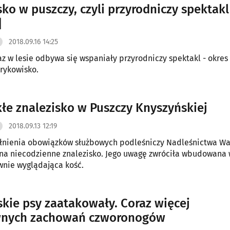
ko w puszczy, czyli przyrodniczy spektakl
]
2018.09.16 14:25
az w lesie odbywa się wspaniały przyrodniczy spektakl - okre
i rykowisko.
łe znalezisko w Puszczy Knyszyńskiej
2018.09.13 12:19
łnienia obowiązków służbowych podleśniczy Nadleśnictwa Wa
 na niecodzienne znalezisko. Jego uwagę zwróciła wbudowana
nie wyglądająca kość.
kie psy zaatakowały. Coraz więcej
wnych zachowań czworonogów