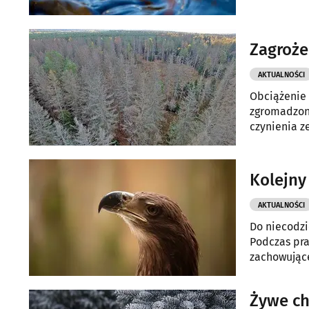
Zagroże
AKTUALNOŚCI
Obciążenie 
zgromadzona
czynienia z
pożarowego
Kolejny 
AKTUALNOŚCI
Do niecodzi
Podczas pra
zachowujące
Żywe ch