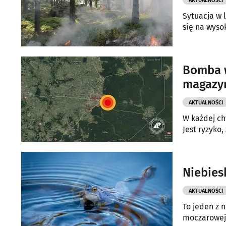
AKTUALNOŚCI
Sytuacja w 
się na wyso
Bomba w
magazy
AKTUALNOŚCI
W każdej ch
Jest ryzyko
Niebies
AKTUALNOŚCI
To jeden z 
moczarowej