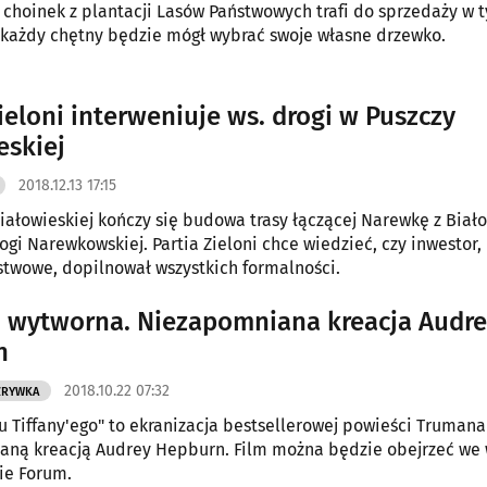
choinek z plantacji Lasów Państwowych trafi do sprzedaży w t
każdy chętny będzie mógł wybrać swoje własne drzewko.
ieloni interweniuje ws. drogi w Puszczy
eskiej
2018.12.13 17:15
iałowieskiej kończy się budowa trasy łączącej Narewkę z Biał
rogi Narewkowskiej. Partia Zieloni chce wiedzieć, czy inwestor
stwowe, dopilnował wszystkich formalności.
i wytworna. Niezapomniana kreacja Audr
n
2018.10.22 07:32
ZRYWKA
u Tiffany'ego" to ekranizacja bestsellerowej powieści Trumana
aną kreacją Audrey Hepburn. Film można będzie obejrzeć we 
nie Forum.