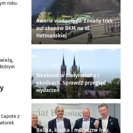
ym roku.
Awaria wodociągu. Zmiany tras
autobusów BKM na ul.
Hetmańskiej
owieżą,
, którym
Weekend w Białymstoku i
okolicach. Sprawdź przegląd
ey
wydarzeń
 Capote z
wtorek
Babka, kiszka i muzyczne hity.