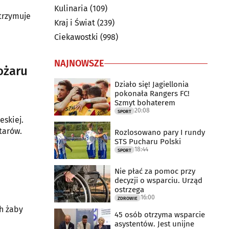
Kulinaria
(109)
trzymuje
Kraj i Świat
(239)
Ciekawostki
(998)
NAJNOWSZE
ożaru
Działo się! Jagiellonia
pokonała Rangers FC!
Szmyt bohaterem
20:08
SPORT
eskiej.
tarów.
Rozlosowano pary I rundy
STS Pucharu Polski
18:44
SPORT
Nie płać za pomoc przy
decyzji o wsparciu. Urząd
ostrzega
16:00
ZDROWIE
h żaby
45 osób otrzyma wsparcie
asystentów. Jest unijne