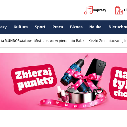
Imprezy
F
rezy
Kultura
Sport
Praca
Biznes
Nauka
Nierucho
eria MUNDO
Światowe Mistrzostwa w pieczeniu Babki i Kiszki Ziemniaczanej
Le