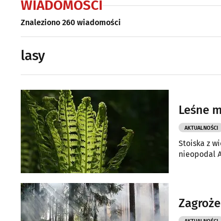
WIADOMOŚCI
Znaleziono 260 wiadomości
lasy
Leśne m
AKTUALNOŚCI
Stoiska z w
nieopodal 
Zagroże