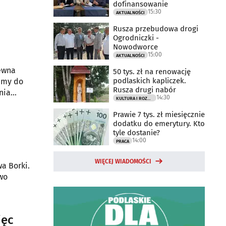
dofinansowanie
15:30
AKTUALNOŚCI
Rusza przebudowa drogi
Ogrodniczki -
Nowodworce
15:00
AKTUALNOŚCI
rewna
50 tys. zł na renowację
podlaskich kapliczek.
amy do
Rusza drugi nabór
nia
14:30
KULTURA I ROZRYWKA
Prawie 7 tys. zł miesięcznie
dodatku do emerytury. Kto
tyle dostanie?
14:00
PRACA
WIĘCEJ WIADOMOŚCI
a Borki.
wo
ięc