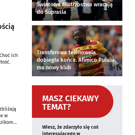
Światowe Mistrzostwa wracają
do Supraśla
ością
Transferowa telenowela
Choć ich
dobiegła końca. Afimico Pululu
łość.
ma nowy klub
MASZ CIEKAWY
TEMAT?
zbliżają
re w
dzikom
Wiesz, że zdarzyło się coś
interesującego w