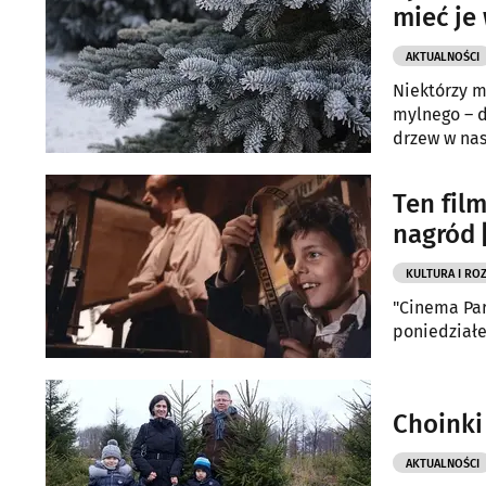
mieć je
AKTUALNOŚCI
Niektórzy m
mylnego – d
drzew w nas
Ten film
nagród 
KULTURA I RO
"Cinema Par
poniedziałek
Choinki
AKTUALNOŚCI