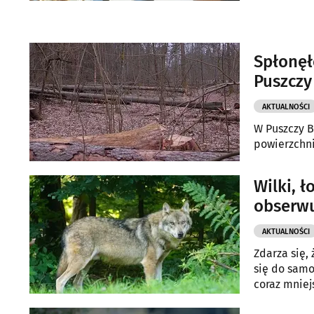
Spłonęł
Puszczy
AKTUALNOŚCI
W Puszczy B
powierzchni
Wilki, ł
obserw
AKTUALNOŚCI
Zdarza się,
się do samo
coraz mniej
czy łosiom.