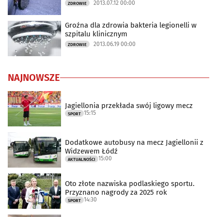
2013.07.12 00:00
ZDROWIE
Groźna dla zdrowia bakteria legionelli w
szpitalu klinicznym
2013.06.19 00:00
ZDROWIE
NAJNOWSZE
Jagiellonia przekłada swój ligowy mecz
15:15
SPORT
Dodatkowe autobusy na mecz Jagiellonii z
Widzewem Łódź
15:00
AKTUALNOŚCI
Oto złote nazwiska podlaskiego sportu.
Przyznano nagrody za 2025 rok
14:30
SPORT