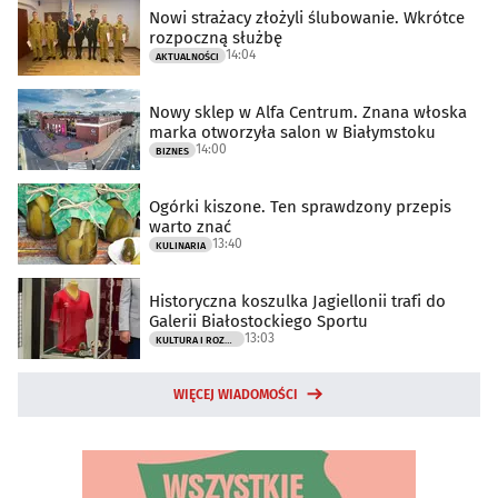
Nowi strażacy złożyli ślubowanie. Wkrótce
rozpoczną służbę
14:04
AKTUALNOŚCI
Nowy sklep w Alfa Centrum. Znana włoska
marka otworzyła salon w Białymstoku
14:00
BIZNES
Ogórki kiszone. Ten sprawdzony przepis
warto znać
13:40
KULINARIA
Historyczna koszulka Jagiellonii trafi do
Galerii Białostockiego Sportu
13:03
KULTURA I ROZRYWKA
WIĘCEJ WIADOMOŚCI