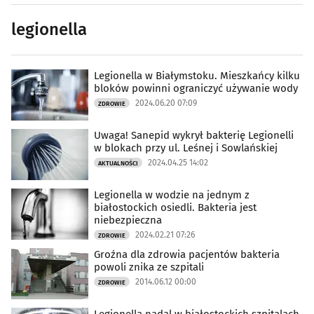
legionella
Legionella w Białymstoku. Mieszkańcy kilku
bloków powinni ograniczyć używanie wody
2024.06.20 07:09
ZDROWIE
Uwaga! Sanepid wykrył bakterię Legionelli
w blokach przy ul. Leśnej i Sowlańskiej
2024.04.25 14:02
AKTUALNOŚCI
Legionella w wodzie na jednym z
białostockich osiedli. Bakteria jest
niebezpieczna
2024.02.21 07:26
ZDROWIE
Groźna dla zdrowia pacjentów bakteria
powoli znika ze szpitali
2014.06.12 00:00
ZDROWIE