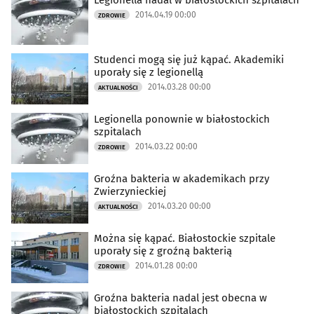
Legionella nadal w białostockich szpitalach
2014.04.19 00:00
ZDROWIE
Studenci mogą się już kąpać. Akademiki
uporały się z legionellą
2014.03.28 00:00
AKTUALNOŚCI
Legionella ponownie w białostockich
szpitalach
2014.03.22 00:00
ZDROWIE
Groźna bakteria w akademikach przy
Zwierzynieckiej
2014.03.20 00:00
AKTUALNOŚCI
Można się kąpać. Białostockie szpitale
uporały się z groźną bakterią
2014.01.28 00:00
ZDROWIE
Groźna bakteria nadal jest obecna w
białostockich szpitalach