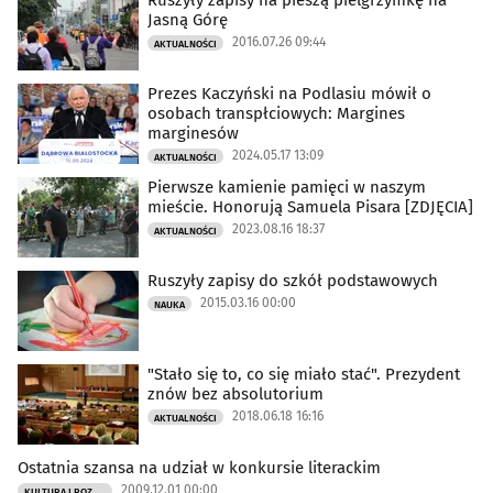
Jasną Górę
2016.07.26 09:44
AKTUALNOŚCI
Prezes Kaczyński na Podlasiu mówił o
osobach transpłciowych: Margines
marginesów
2024.05.17 13:09
AKTUALNOŚCI
Pierwsze kamienie pamięci w naszym
mieście. Honorują Samuela Pisara [ZDJĘCIA]
2023.08.16 18:37
AKTUALNOŚCI
Ruszyły zapisy do szkół podstawowych
2015.03.16 00:00
NAUKA
"Stało się to, co się miało stać". Prezydent
znów bez absolutorium
2018.06.18 16:16
AKTUALNOŚCI
Ostatnia szansa na udział w konkursie literackim
2009.12.01 00:00
KULTURA I ROZRYWKA