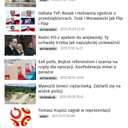
SPORT
Debata TVP. Bosak i Hołownia zgodnie o
przedsiębiorcach. Tusk i Morawiecki jak Flip
i Flap
2023.10.09 22:36
AKTUALNOŚCI
Radni PiS z apelem do wojewody: Tę
uchwałę trzeba jak najszybciej unieważnić
2019.11.18 14:27
AKTUALNOŚCI
Exit polls. Bojkot referendum i szansa na
rządy dla opozycji. Konfederacja mówi o
porażce
2023.10.15 23:55
AKTUALNOŚCI
Wywozili śmieci ciężarówką. Zdziwili się na
widok policji
2023.09.26 15:41
KRYMINALNE
Tomasz Kupisz zagrał w reprezentacji
2011.12.17 00:00
SPORT