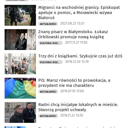
Migranci na wschodniej granicy. Episkopat
apeluje o pomoc, a Morawiecki wzywa
Białoruś
2021.08.23 13:21
AKTUALNOŚCI
Znany pisarz w Białymstoku. Łukasz
Orbitowski promuje nową książkę
2017.11.27 11:50
KULTURA I ROZRYWKA
Trzy dni z książkami. Szykujcie czas już dziś
2018.12.20 12:19
KULTURA I ROZRYWKA
PiS: Marsz równości to prowokacja, a
prezydent nie ma charakteru
2019.07.10 17:00
AKTUALNOŚCI
Radni chcą inicjatyw lokalnych w mieście.
Stworzą projekt uchwały
2016.11.22 13:55
AKTUALNOŚCI