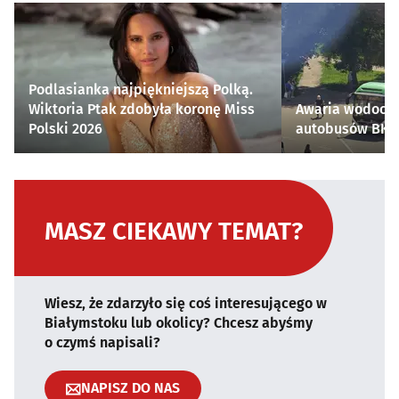
Podlasianka najpiękniejszą Polką.
Wiktoria Ptak zdobyła koronę Miss
Awaria wodocią
Polski 2026
autobusów BKM 
MASZ CIEKAWY TEMAT?
Wiesz, że zdarzyło się coś interesującego w
Białymstoku lub okolicy? Chcesz abyśmy
o czymś napisali?
NAPISZ DO NAS