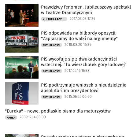
Prawdziwy fenomen. Jubileuszowy spektakl
w Teatrze Dramatycznym
2017.03.03 17:24
KULTURA I ROZRYWKA
PiS odpowiada na bilbordy opozycji.
"Zapraszamy do walki na argumenty"
2018.08.20 16:34
AKTUALNOŚCI
PiS wycofuje się z dwukadencyjności
wstecznej. "To wierzchołek góry lodowej"
2017.05.16 16:33
AKTUALNOŚCI
PiS podtrzymuje wniosek o nieudzielenie
absolutorium prezydentowi
2015.06.25 00:00
AKTUALNOŚCI
"Eureka" - nowe, podlaskie pismo dla maturzystów
2009.12.14 00:00
NAUKA
Ruszyły zapisy na pieszą pielgrzymkę na