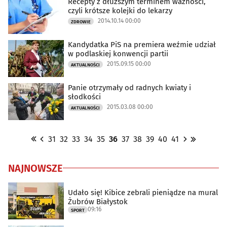
Recepty z dłuższym terminem ważności,
czyli krótsze kolejki do lekarzy
2014.10.14 00:00
ZDROWIE
Kandydatka PiS na premiera weźmie udział
w podlaskiej konwencji partii
2015.09.15 00:00
AKTUALNOŚCI
Panie otrzymały od radnych kwiaty i
słodkości
2015.03.08 00:00
AKTUALNOŚCI
31
32
33
34
35
36
37
38
39
40
41
NAJNOWSZE
Udało się! Kibice zebrali pieniądze na mural
Żubrów Białystok
09:16
SPORT