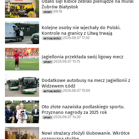
Udało się! Kibice zebrali pieniądze na mural
Żubrów Białystok
09:16
SPORT
Kolejne osoby nie wjechały do Polski.
Kontrole na granicy z Litwą trwają
2026.08.07 17:30
AKTUALNOŚCI
Jagiellonia przekłada swój ligowy mecz
2026.08.07 15:15
SPORT
Dodatkowe autobusy na mecz Jagiellonii z
Widzewem Łódź
2026.08.07 15:00
AKTUALNOŚCI
Oto złote nazwiska podlaskiego sportu.
Przyznano nagrody za 2025 rok
2026.08.07 14:30
SPORT
Nowi strażacy złożyli ślubowanie. Wkrótce
rozpoczną służbę