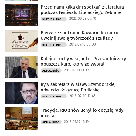
Przed nami kilka dni spotkań z literaturą
podczas Festiwalu Literackiego Zebrane
2022.09.03 09:40
KULTURA I ROZRYWKA
Pierwsze spotkanie Kawiarni literackiej.
Uwolnij swoją twórczość z szuflady
2012.09.18 00:00
KULTURA I ROZRYWKA
Kolejne ruchy w sejmiku. Przewodniczący
opuszcza klub, który go wybrał
2019.06.11 13:39
AKTUALNOŚCI
Były sekretarz Wisławy Szymborskiej
odwiedzi Książnicę Podlaską
2018.02.20 12:46
KULTURA I ROZRYWKA
Tradycja. RIO znów uchyliło decyzję rady
miasta
2018.07.19 15:19
AKTUALNOŚCI