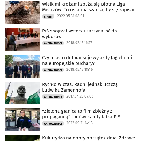
Wielkimi krokami zbliża się Błotna Liga
Mistrzów. To ostatnia szansa, by się zapisać
2022.05.31 08:31
SPORT
PiS spojrzał wstecz i zaczyna iść do
wyborów
2018.02.17 16:57
AKTUALNOŚCI
Czy miasto dofinansuje wyjazdy Jagiellonii
na europejskie puchary?
2018.05.15 18:16
AKTUALNOŚCI
Rychło w czas. Radni jednak uczczą
Ludwika Zamenhofa
2017.04.26 09:06
AKTUALNOŚCI
"Zielona granica to film zbieżny z
propagandą" - mówi kandydatka PiS
2023.09.21 14:13
AKTUALNOŚCI
Kukurydza na dobry początek dnia. Zdrowe