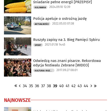
śniadanie pełne energii [PRZEPISY]
2024.09.10 12:39
KULINARIA
Policja apeluje o ostrożną jazdę
2022.05.03 07:38
AKTUALNOŚCI
Ruszyły zapisy na 3. Bieg Pamięci Sybiru
2021.01.18 14:45
SPORT
Odwiedzą nas znani pisarze. Rekordowa
edycja festiwalu Zebrane [WIDEO]
2017.09.27 08:01
KULTURA I ROZRYWKA
34
35
36
37
38
39
40
41
42
43
44
NAJNOWSZE