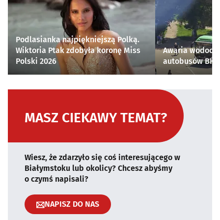
Podlasianka najpiękniejszą Polką.
Wiktoria Ptak zdobyła koronę Miss
Awaria wodocią
Polski 2026
autobusów BKM 
MASZ CIEKAWY TEMAT?
Wiesz, że zdarzyło się coś interesującego w
Białymstoku lub okolicy? Chcesz abyśmy
o czymś napisali?
NAPISZ DO NAS