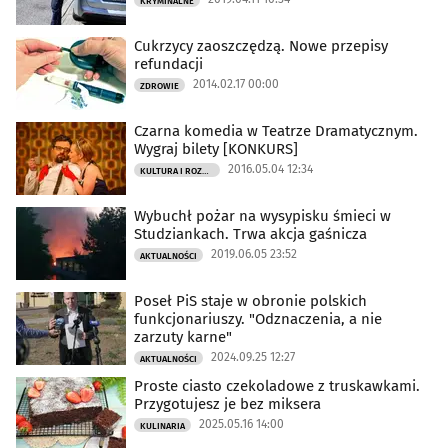
KRYMINALNE
Cukrzycy zaoszczędzą. Nowe przepisy
refundacji
2014.02.17 00:00
ZDROWIE
Czarna komedia w Teatrze Dramatycznym.
Wygraj bilety [KONKURS]
2016.05.04 12:34
KULTURA I ROZRYWKA
Wybuchł pożar na wysypisku śmieci w
Studziankach. Trwa akcja gaśnicza
2019.06.05 23:52
AKTUALNOŚCI
Poseł PiS staje w obronie polskich
funkcjonariuszy. "Odznaczenia, a nie
zarzuty karne"
2024.09.25 12:27
AKTUALNOŚCI
Proste ciasto czekoladowe z truskawkami.
Przygotujesz je bez miksera
2025.05.16 14:00
KULINARIA