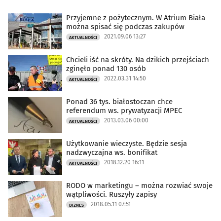
Przyjemne z pożytecznym. W Atrium Biała
można spisać się podczas zakupów
2021.09.06 13:27
AKTUALNOŚCI
Chcieli iść na skróty. Na dzikich przejściach
zginęło ponad 130 osób
2022.03.31 14:50
AKTUALNOŚCI
Ponad 36 tys. białostoczan chce
referendum ws. prywatyzacji MPEC
2013.03.06 00:00
AKTUALNOŚCI
Użytkowanie wieczyste. Będzie sesja
nadzwyczajna ws. bonifikat
2018.12.20 16:11
AKTUALNOŚCI
RODO w marketingu – można rozwiać swoje
wątpliwości. Ruszyły zapisy
2018.05.11 07:51
BIZNES