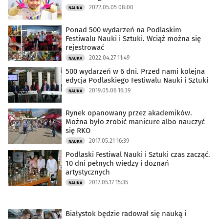
2022.05.05 08:00
NAUKA
Ponad 500 wydarzeń na Podlaskim
Festiwalu Nauki i Sztuki. Wciąż można się
rejestrować
2022.04.27 11:49
NAUKA
500 wydarzeń w 6 dni. Przed nami kolejna
edycja Podlaskiego Festiwalu Nauki i Sztuki
2019.05.06 16:39
NAUKA
Rynek opanowany przez akademików.
Można było zrobić manicure albo nauczyć
się RKO
2017.05.21 16:39
NAUKA
Podlaski Festiwal Nauki i Sztuki czas zacząć.
10 dni pełnych wiedzy i doznań
artystycznych
2017.05.17 15:35
NAUKA
Białystok będzie radował się nauką i