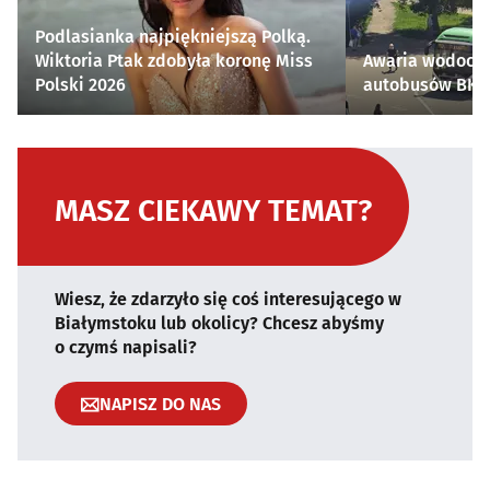
Podlasianka najpiękniejszą Polką.
Wiktoria Ptak zdobyła koronę Miss
Awaria wodocią
Polski 2026
autobusów BKM 
MASZ CIEKAWY TEMAT?
Wiesz, że zdarzyło się coś interesującego w
Białymstoku lub okolicy? Chcesz abyśmy
o czymś napisali?
NAPISZ DO NAS