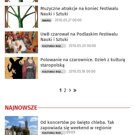
Muzyczne atrakcje na koniec Festiwalu
Nauki i Sztuki
2010.05.27 00:00
NAUKA
UwB czarował na Podlaskim Festiwalu
Nauki i Sztuki
2010.05.20 00:00
KULTURA I ROZRYWKA
Polowanie na czarownice. Dzień z kulturą
staropolską
2010.05.18 00:00
KULTURA I ROZRYWKA
1
2
NAJNOWSZE
Od koncertów po święto chleba. Tak
zapowiada się weekend w regionie
09:09
KULTURA I ROZRYWKA