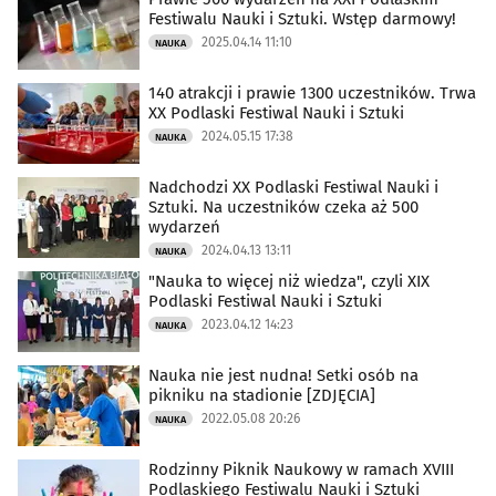
Festiwalu Nauki i Sztuki. Wstęp darmowy!
2025.04.14 11:10
NAUKA
140 atrakcji i prawie 1300 uczestników. Trwa
XX Podlaski Festiwal Nauki i Sztuki
2024.05.15 17:38
NAUKA
Nadchodzi XX Podlaski Festiwal Nauki i
Sztuki. Na uczestników czeka aż 500
wydarzeń
2024.04.13 13:11
NAUKA
"Nauka to więcej niż wiedza", czyli XIX
Podlaski Festiwal Nauki i Sztuki
2023.04.12 14:23
NAUKA
Nauka nie jest nudna! Setki osób na
pikniku na stadionie [ZDJĘCIA]
2022.05.08 20:26
NAUKA
Rodzinny Piknik Naukowy w ramach XVIII
Podlaskiego Festiwalu Nauki i Sztuki