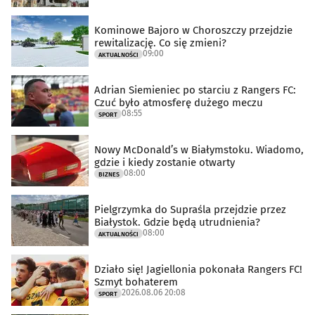
Kominowe Bajoro w Choroszczy przejdzie
rewitalizację. Co się zmieni?
09:00
AKTUALNOŚCI
Adrian Siemieniec po starciu z Rangers FC:
Czuć było atmosferę dużego meczu
08:55
SPORT
Nowy McDonald’s w Białymstoku. Wiadomo,
gdzie i kiedy zostanie otwarty
08:00
BIZNES
Pielgrzymka do Supraśla przejdzie przez
Białystok. Gdzie będą utrudnienia?
08:00
AKTUALNOŚCI
Działo się! Jagiellonia pokonała Rangers FC!
Szmyt bohaterem
2026.08.06 20:08
SPORT