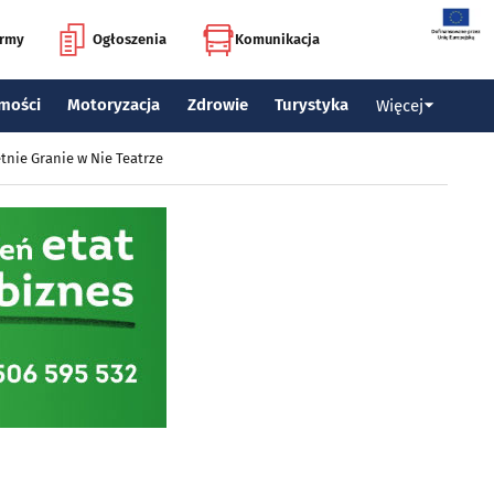
irmy
Ogłoszenia
Komunikacja
mości
Motoryzacja
Zdrowie
Turystyka
Więcej
tnie Granie w Nie Teatrze