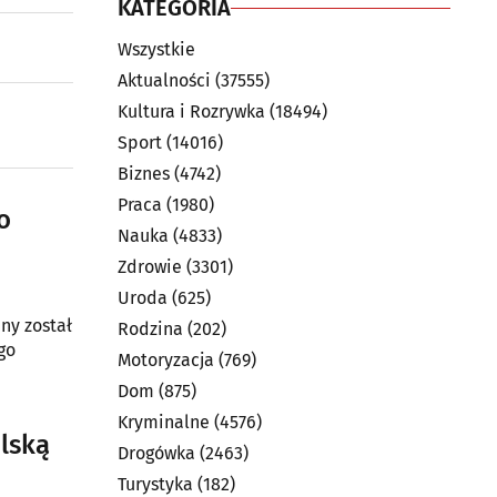
KATEGORIA
Wszystkie
Aktualności
(37555)
Kultura i Rozrywka
(18494)
Sport
(14016)
Biznes
(4742)
Praca
(1980)
o
Nauka
(4833)
Zdrowie
(3301)
Uroda
(625)
any został
Rodzina
(202)
go
Motoryzacja
(769)
Dom
(875)
Kryminalne
(4576)
olską
Drogówka
(2463)
Turystyka
(182)