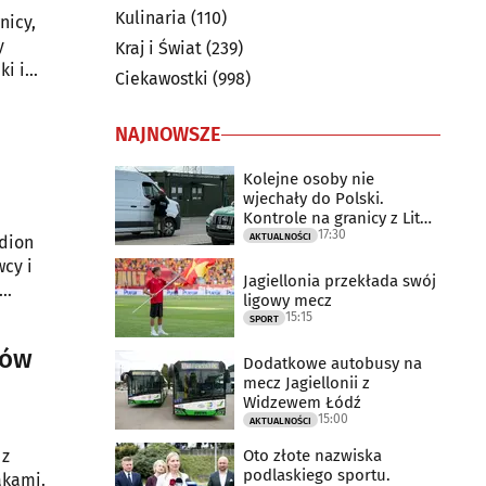
Kulinaria
(110)
nicy,
Kraj i Świat
(239)
ki i
Ciekawostki
(998)
NAJNOWSZE
Kolejne osoby nie
wjechały do Polski.
Kontrole na granicy z Litwą
17:30
trwają
AKTUALNOŚCI
adion
cy i
Jagiellonia przekłada swój
ligowy mecz
15:15
SPORT
tów
Dodatkowe autobusy na
mecz Jagiellonii z
Widzewem Łódź
15:00
AKTUALNOŚCI
Oto złote nazwiska
 z
podlaskiego sportu.
akami.