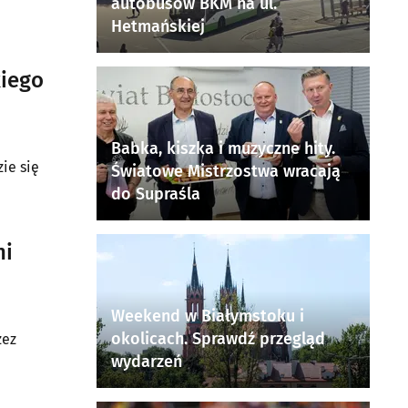
autobusów BKM na ul.
Hetmańskiej
kiego
Babka, kiszka i muzyczne hity.
ie się
Światowe Mistrzostwa wracają
do Supraśla
ni
Weekend w Białymstoku i
okolicach. Sprawdź przegląd
zez
wydarzeń