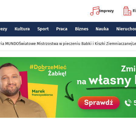
Imprezy
F
rezy
Kultura
Sport
Praca
Biznes
Nauka
Nierucho
eria MUNDO
Światowe Mistrzostwa w pieczeniu Babki i Kiszki Ziemniaczanej
Le