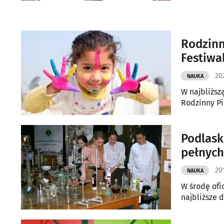
Rodzinn
Festiwal
20
NAUKA
W najbliższ
Rodzinny Pi
Podlaski
pełnych
201
NAUKA
W środę ofi
najbliższe 