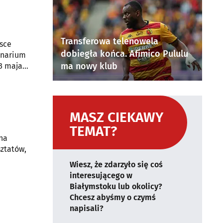
Transferowa telenowela
jsce
dobiegła końca. Afimico Pululu
inarium
ma nowy klub
MASZ CIEKAWY
TEMAT?
 na
ztatów,
Wiesz, że zdarzyło się coś
interesującego w
Białymstoku lub okolicy?
Chcesz abyśmy o czymś
napisali?