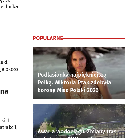
technika
a
POPULARNE
uki.
je około
Podlasianka najpiękniejszą
Polką. Wiktoria Ptak zdobyła
 na
koronę Miss Polski 2026
ckich
atrakcji,
Awaria wodociągu. Zmiany tras