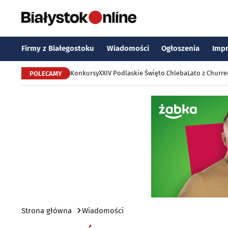
Firmy z Białegostoku
Wiadomości
Ogłoszenia
Imp
Konkursy
XXIV Podlaskie Święto Chleba
Lato z Churr
POLECAMY
Strona główna
Wiadomości