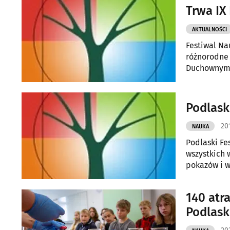
Trw
AKTUALNOŚCI
Festiwal Na
różnorodne 
Duchownym, czy Wyższej Szkole Kosmetologii i Ochrony Z
należy do W
Teatralnej.
Podlask
20
NAUKA
Podlaski Fe
wszystkich 
pokazów i 
140 atr
Podlaski