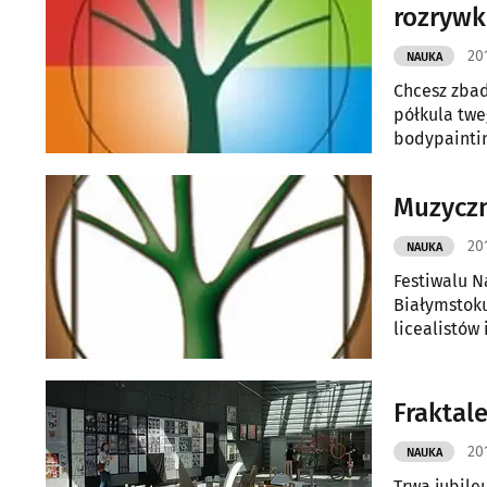
rozrywk
20
NAUKA
Chcesz zbad
półkula twe
bodypaintin
spektakli, 
Podlaskiego
Muzyczn
20
NAUKA
Festiwalu N
Białymstoku były organizatorami tysięcy interesujących pokazów dla stu
licealistów
Fraktale
20
NAUKA
Trwa jubile