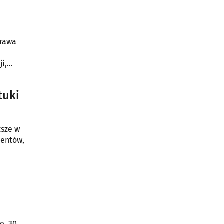
prawa
i,
tuki
ższe w
ę, 30