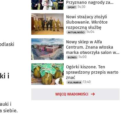
Przyznano nagrody za
14:30
2025 rok
SPORT
Nowi strażacy złożyli
ślubowanie. Wkrótce
rozpoczną służbę
14:04
AKTUALNOŚCI
Nowy sklep w Alfa
odlaski
Centrum. Znana włoska
marka otworzyła salon w
14:00
Białymstoku
BIZNES
Ogórki kiszone. Ten
sprawdzony przepis warto
i i
znać
13:40
KULINARIA
WIĘCEJ WIADOMOŚCI
auki i
a siebie.
i