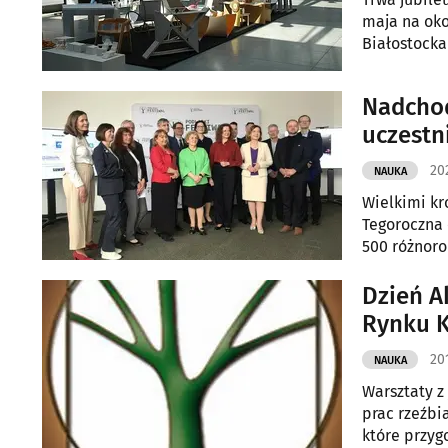
maja na oko
Białostocka
Nadchod
uczestn
202
NAUKA
Wielkimi kr
Tegoroczna 
500 różnor
Dzień A
Rynku K
20
NAUKA
Warsztaty z
prac rzeźbia
które przyg