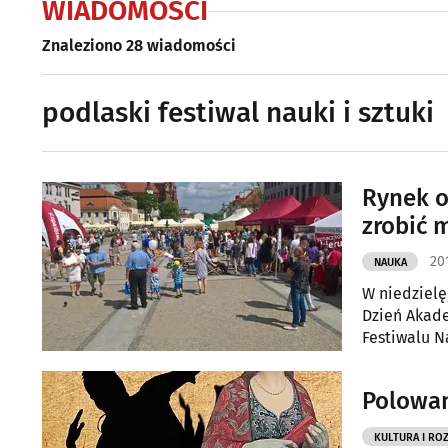
WIADOMOŚCI
Znaleziono 28 wiadomości
podlaski festiwal nauki i sztuki
Rynek 
zrobić 
201
NAUKA
W niedzielę
Dzień Akade
Festiwalu Na
Polowan
KULTURA I RO