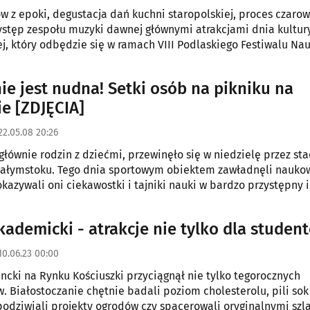
ów z epoki, degustacja dań kuchni staropolskiej, proces czarow
stęp zespołu muzyki dawnej głównymi atrakcjami dnia kultury
ej, który odbędzie się w ramach VIII Podlaskiego Festiwalu Nau
ie jest nudna! Setki osób na pikniku na
ie [ZDJĘCIA]
22.05.08 20:26
 głównie rodzin z dziećmi, przewinęło się w niedzielę przez st
iałymstoku. Tego dnia sportowym obiektem zawładnęli naukow
okazywali oni ciekawostki i tajniki nauki w bardzo przystępny i
sposób.
kademicki - atrakcje nie tylko dla studen
10.06.23 00:00
ncki na Rynku Kościuszki przyciągnął nie tylko tegorocznych
. Białostoczanie chętnie badali poziom cholesterolu, pili sok
 podziwiali projekty ogrodów czy spacerowali oryginalnymi szl