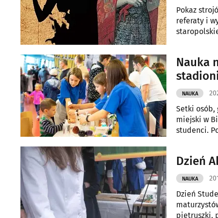
Pokaz stroj
referaty i wy
staropolski
Sztuki.
Nauka n
stadion
20
NAUKA
Setki osób,
miejski w B
studenci. P
atrakcyjny 
Dzień A
20
NAUKA
Dzień Stude
maturzystów
pietruszki,