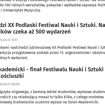
ło 100 różnych warsztatów, pokazów i wykładów zaprasza Poli
 i Uniwersytet Muzyczny.
zi XX Podlaski Festiwal Nauki i Sztuki. N
ików czeka aż 500 wydarzeń
4.04.13 13:11
okami nadchodzi jubileuszowy XX Podlaski Festiwal Nauki i Szt
edycja przygotowana została przez 13. organizatorów i obejmu
odnych wydarzeń.
kademicki - finał Festiwalu Nauki i Sztuki
ościuszki
10.06.21 00:00
 języka migowego, z kamerą wśród studentów, wystawa studen
rskich czy relaksujący masaż to tylko kilka, z całego mnóstwa 
otowały białostockie uczelnie wyższe na Dzień Akademicki.