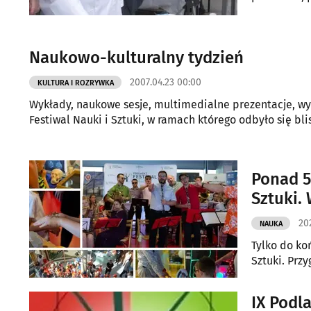
Naukowo-kulturalny tydzień
2007.04.23 00:00
KULTURA I ROZRYWKA
Wykłady, naukowe sesje, multimedialne prezentacje, wys
Festiwal Nauki i Sztuki, w ramach którego odbyło się bl
Ponad 5
Sztuki.
202
NAUKA
Tylko do ko
Sztuki. Prz
IX Podla