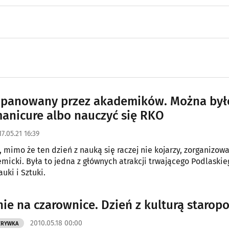
opanowany przez akademików. Można był
manicure albo nauczyć się RKO
7.05.21 16:39
, mimo że ten dzień z nauką się raczej nie kojarzy, zorganizow
micki. Była to jedna z głównych atrakcji trwającego Podlaskie
uki i Sztuki.
ie na czarownice. Dzień z kulturą starop
2010.05.18 00:00
ZRYWKA