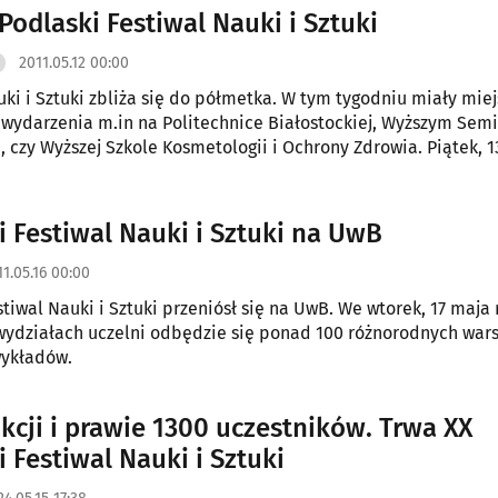
a IX Podlaski Festiwal Nauki i Sztuki
2011.05.12 00:00
uki i Sztuki zbliża się do półmetka. W tym tygodniu miały mie
wydarzenia m.in na Politechnice Białostockiej, Wyższym Sem
drowia. Piątek, 13 maja
yższej Szkoły Ekonomicznej, natomiast weekend do Akademii
i Festiwal Nauki i Sztuki na UwB
11.05.16 00:00
stiwal Nauki i Sztuki przeniósł się na UwB. We wtorek, 17 maja
wydziałach uczelni odbędzie się ponad 100 różnorodnych wars
wykładów.
akcji i prawie 1300 uczestników. Trwa XX
 Festiwal Nauki i Sztuki