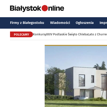
Firmy z Białegostoku
Wiadomości
Ogłoszenia
Imp
Konkursy
XXIV Podlaskie Święto Chleba
Lato z Churr
POLECAMY