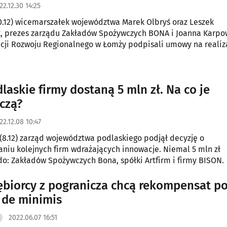
22.12.30 14:25
0.12) wicemarszałek województwa Marek Olbryś oraz Leszek
, prezes zarządu Zakładów Spożywczych BONA i Joanna Karpo
cji Rozwoju Regionalnego w Łomży podpisali umowy na realiz
finansowanych z funduszy unijnych.
laskie firmy dostaną 5 mln zł. Na co je
czą?
22.12.08 10:47
(8.12) zarząd województwa podlaskiego podjął decyzję o
niu kolejnych firm wdrażających innowacje. Niemal 5 mln zł
o: Zakładów Spożywczych Bona, spółki Artfirm i firmy BISON.
ębiorcy z pogranicza chcą rekompensat p
 de minimis
2022.06.07 16:51