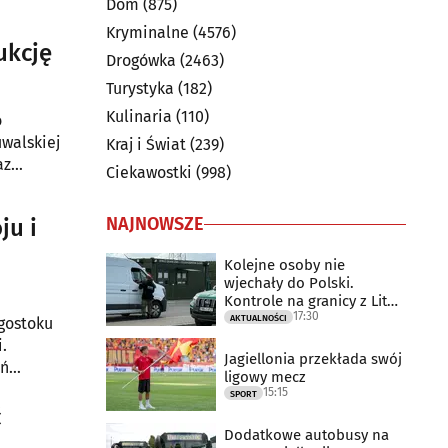
Dom
(875)
Kryminalne
(4576)
ukcję
Drogówka
(2463)
Turystyka
(182)
Kulinaria
(110)
o
uwalskiej
Kraj i Świat
(239)
az
Ciekawostki
(998)
NAJNOWSZE
ju i
Kolejne osoby nie
wjechały do Polski.
Kontrole na granicy z Litwą
17:30
trwają
AKTUALNOŚCI
gostoku
.
Jagiellonia przekłada swój
ań
ligowy mecz
.
15:15
SPORT
ć
Dodatkowe autobusy na