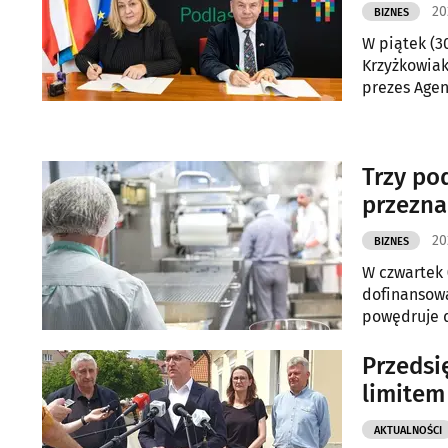
20
BIZNES
W piątek (3
Krzyżkowiak
prezes Agen
inwestycji 
Trzy pod
przezna
20
BIZNES
W czwartek 
dofinansowa
powędruje d
Przedsi
limitem
AKTUALNOŚCI