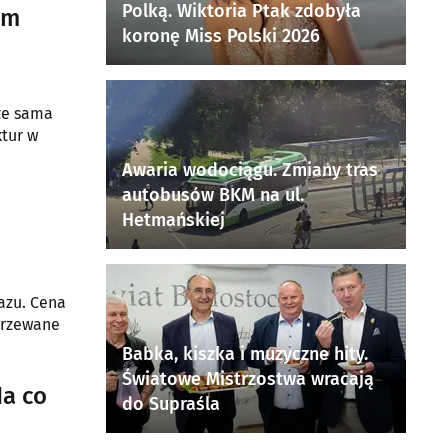
Polką. Wiktoria Ptak zdobyła
em
koronę Miss Polski 2026
 że sama
ktur w
Awaria wodociągu. Zmiany tras
autobusów BKM na ul.
Hetmańskiej
azu. Cena
grzewane
Babka, kiszka i muzyczne hity.
Światowe Mistrzostwa wracają
Na co
do Supraśla