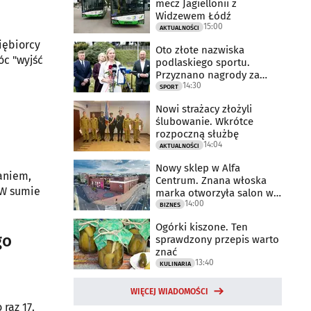
mecz Jagiellonii z
Widzewem Łódź
15:00
AKTUALNOŚCI
iębiorcy
Oto złote nazwiska
óc "wyjść
podlaskiego sportu.
Przyznano nagrody za
14:30
2025 rok
SPORT
Nowi strażacy złożyli
ślubowanie. Wkrótce
rozpoczną służbę
14:04
AKTUALNOŚCI
Nowy sklep w Alfa
waniem,
Centrum. Znana włoska
 W sumie
marka otworzyła salon w
14:00
Białymstoku
BIZNES
Ogórki kiszone. Ten
go
sprawdzony przepis warto
znać
13:40
KULINARIA
WIĘCEJ WIADOMOŚCI
raz 17.