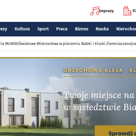
Imprezy
F
rezy
Kultura
Sport
Praca
Biznes
Nauka
Nierucho
eria MUNDO
Światowe Mistrzostwa w pieczeniu Babki i Kiszki Ziemniaczanej
Le