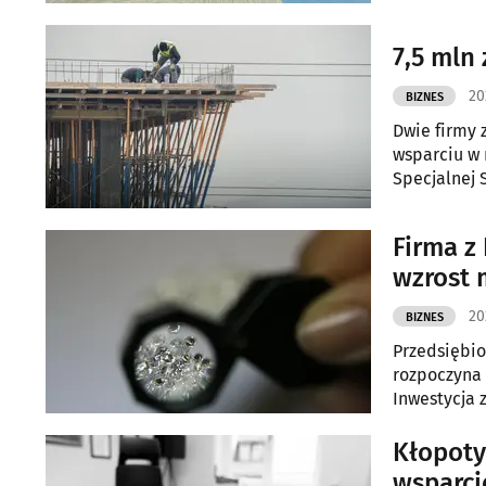
Fundusze Eu
7,5 mln
20
BIZNES
Dwie firmy 
wsparciu w 
Specjalnej 
Suwałkach, 
Firma z
wzrost 
20
BIZNES
Przedsiębi
rozpoczyna 
Inwestycja 
technologic
Kłopoty
wsparci