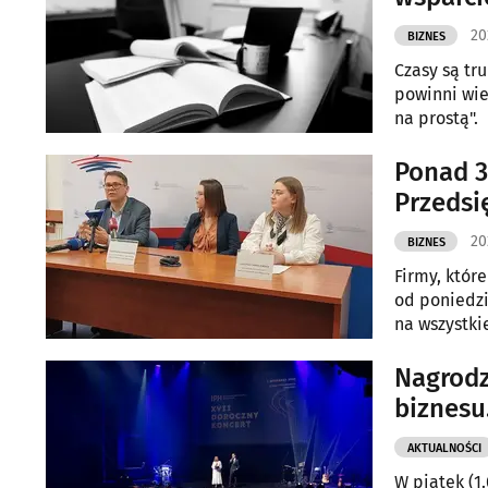
20
BIZNES
Czasy są tr
powinni wie
na prostą".
Ponad 3
Przedsi
20
BIZNES
Firmy, któr
od poniedzi
na wszystki
Nagrodz
biznesu
AKTUALNOŚCI
W piątek (1