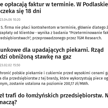
ie opłacają faktur w terminie. W Podlaski
czeka się 18 dni
23.04.06 10:20
 5. firma nie płaci kontrahentom w terminie, głównie dlatego
 zapłaty od klientów - wynika z badania "Przeterminowanie fa
zedsiębiorstwach", przeprowadzonego przez TGM Research.
tunkowe dla upadających piekarni. Rząd
zi obniżoną stawkę na gaz
23.02.02 15:50
hronić polskie piekarnie i cukiernie przed wysokimi cenami g
dla przedsiębiorstw z tej branży, które wykorzystują piece o
ym, zostanie ustalona na poziomie 200,17 zł/MWh.
 zł trafi do łomżyńskich przedsiębiorstw. 
znaczą?