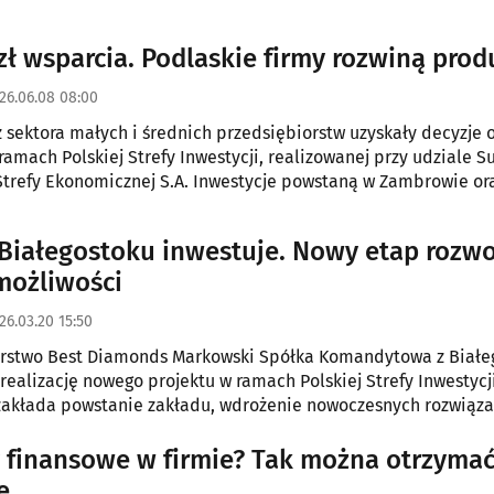
ropejskie dla Podlaskiego 2021–2027.
 zł wsparcia. Podlaskie firmy rozwiną prod
26.06.08 08:00
z sektora małych i średnich przedsiębiorstw uzyskały decyzje 
ramach Polskiej Strefy Inwestycji, realizowanej przy udziale S
Strefy Ekonomicznej S.A. Inwestycje powstaną w Zambrowie or
a ich łączna wartość przekroczy 7,5 mln zł.
 Białegostoku inwestuje. Nowy etap rozwo
możliwości
26.03.20 15:50
orstwo Best Diamonds Markowski Spółka Komandytowa z Białe
realizację nowego projektu w ramach Polskiej Strefy Inwestycji
zakłada powstanie zakładu, wdrożenie nowoczesnych rozwiąz
znych oraz dalsze zwiększanie potencjału produkcyjnego firmy
 finansowe w firmie? Tak można otrzyma
e