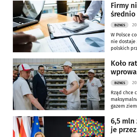
Firmy n
średnio 
20
BIZNES
W Polsce co
nie dostaje
polskich pr
Koło ra
wprowad
20
BIZNES
Rząd chce c
maksymalna 
gazem ziemn
6,5 mln
je prze