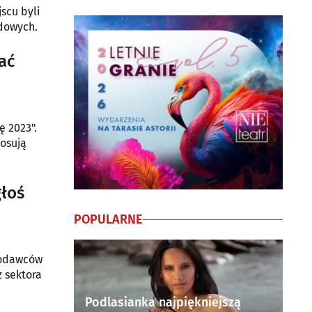
scu byli
ądowych.
ać
ę 2023".
osują
głoś
POPULARNE
acodawców
z sektora
Podlasianka najpiękniejszą