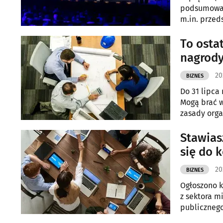
podsumowano
m.in. przed
To osta
nagrod
20
BIZNES
Do 31 lipca
Mogą brać w
zasady orga
Stawias
się do 
20
BIZNES
Ogłoszono k
z sektora m
publicznego