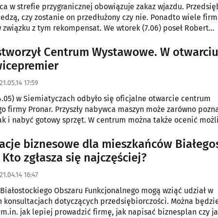
ca w strefie przygranicznej obowiązuje zakaz wjazdu. Przedsię
iedzą, czy zostanie on przedłużony czy nie. Ponadto wiele firm
 związku z tym rekompensat. We wtorek (7.06) poseł Robert
 poinformował, że sprawą zajmie się sejmowa podkomisja.
stworzył Centrum Wystawowe. W otwarciu
wicepremier
21.05.14 17:59
4.05) w Siemiatyczach odbyło się oficjalne otwarcie centrum
o firmy Pronar. Przyszły nabywca maszyn może zarówno pozn
jak i nabyć gotowy sprzęt. W centrum można także ocenić możl
jne.
acje biznesowe dla mieszkańców Białego
. Kto zgłasza się najczęściej?
21.04.14 16:47
Białostockiego Obszaru Funkcjonalnego mogą wziąć udział w
 konsultacjach dotyczących przedsiębiorczości. Można będzie
m.in. jak lepiej prowadzić firmę, jak napisać biznesplan czy j