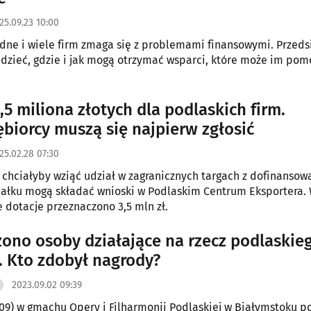
25.09.23 10:00
udne i wiele firm zmaga się z problemami finansowymi. Przeds
dzieć, gdzie i jak mogą otrzymać wsparci, które może im pom
,5 miliona złotych dla podlaskich firm.
ębiorcy muszą się najpierw zgłosić
25.02.28 07:30
e chciałyby wziąć udział w zagranicznych targach z dofinanso
ałku mogą składać wnioski w Podlaskim Centrum Eksportera.
e dotacje przeznaczono 3,5 mln zł.
ono osoby działające na rzecz podlaskie
. Kto zdobył nagrody?
2023.09.02 09:39
.09) w gmachu Opery i Filharmonii Podlaskiej w Białymstoku po 