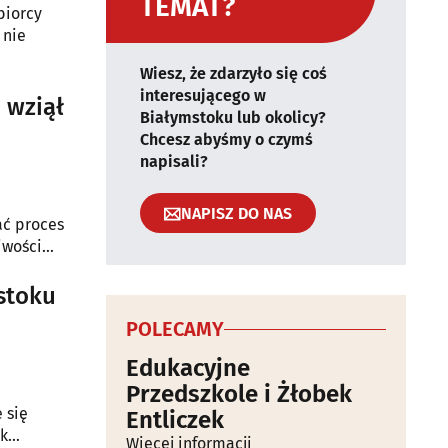
TEMAT?
biorcy
 nie
Wiesz, że zdarzyło się coś
interesującego w
 wziął
Białymstoku lub okolicy?
Chcesz abyśmy o czymś
napisali?
NAPISZ DO NAS
ać proces
iwości
stoku
POLECAMY
Edukacyjne
Przedszkole i Żłobek
 się
Entliczek
ak
Więcej informacji