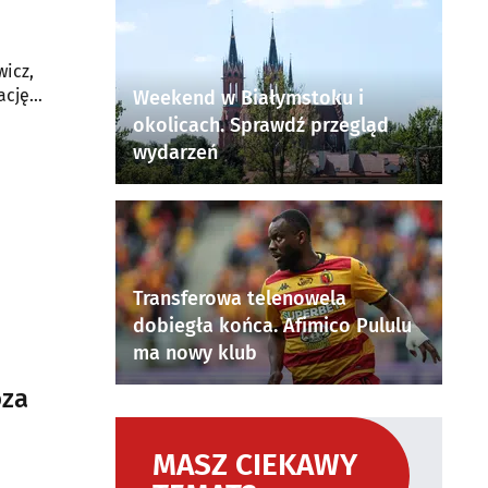
wicz,
ację
Weekend w Białymstoku i
okolicach. Sprawdź przegląd
wydarzeń
Transferowa telenowela
dobiegła końca. Afimico Pululu
ma nowy klub
oza
MASZ CIEKAWY