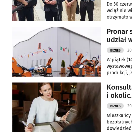
Do 30 czerw
wciąż nie w
otrzymało w
Tyszkiewicz
Pronar 
udział 
20
BIZNES
W piątek (1
wystawoweg
produkcji, 
eksploatacy
Konsult
i okolic
20
BIZNES
Mieszkańcy 
bezpłatnych
dowiedzieć 