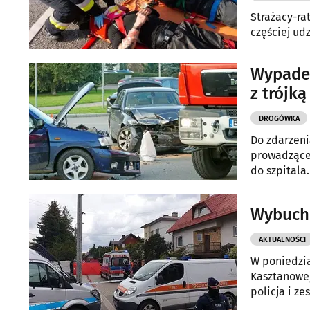
Strażacy-ra
częściej ud
Wypadek
z trójką
DROGÓWKA
Do zdarzeni
prowadzące p
do szpitala.
Wybuch 
AKTUALNOŚCI
W poniedzia
Kasztanowej
policja i z