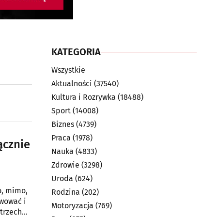
KATEGORIA
Wszystkie
Aktualności
(37540)
Kultura i Rozrywka
(18488)
Sport
(14008)
Biznes
(4739)
Praca
(1978)
ącznie
Nauka
(4833)
Zdrowie
(3298)
Uroda
(624)
o, mimo,
Rodzina
(202)
rwować i
Motoryzacja
(769)
 trzech