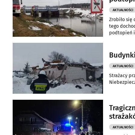
AKTUALNOŚCI
Zrobiło się
tego dochod
podtopień i
scenariusz.
Budynki
AKTUALNOŚCI
Strażacy p
Niebezpiecz
Tragicz
strażak
AKTUALNOŚCI