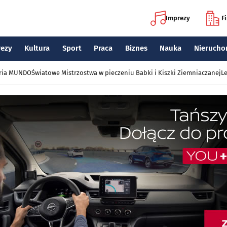
Imprezy
F
rezy
Kultura
Sport
Praca
Biznes
Nauka
Nierucho
eria MUNDO
Światowe Mistrzostwa w pieczeniu Babki i Kiszki Ziemniaczanej
Le