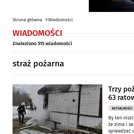
Strona główna
Wiadomości
WIADOMOŚCI
Znaleziono 515 wiadomości
straż pożarna
Trzy poż
63 rato
AKTUALNOŚCI
By ten nisz
że zima i s
sprawdzać u