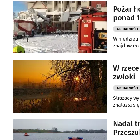
Pożar h
ponad 1
AKTUALNOŚCI
W niedzieln
znajdowało 
W rzece
zwłoki
AKTUALNOŚCI
Strażacy wy
znalazła si
Nadal t
Przeszu