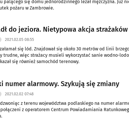
 palącego się domu jednorodzinnego leżał mężczyzna. Już nie
kutek pożaru w Zambrowie.
dł do jeziora. Nietypowa akcja strażaków
2021.02.05 08:55
załamał się lód. Znajdował się około 30 metrów od linii brzeg
y trudne, więc strażacy musieli wykorzystać sanie wodno-lod
kazał się również samochód terenowy.
ki numer alarmowy. Szykują się zmiany
2021.02.02 07:48
 dzwoniąc z terenu województwa podlaskiego na numer alarm
 połączeni z operatorem Centrum Powiadamiania Ratunkoweg
u.