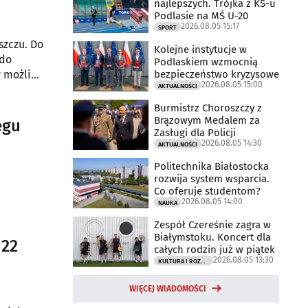
najlepszych. Trójka z KS-u
Podlasie na MŚ U-20
2026.08.05 15:17
SPORT
szczu. Do
Kolejne instytucje w
 do
Podlaskiem wzmocnią
bezpieczeństwo kryzysowe
y możliwy
2026.08.05 15:00
AKTUALNOŚCI
Burmistrz Choroszczy z
Brązowym Medalem za
egu
Zasługi dla Policji
2026.08.05 14:30
AKTUALNOŚCI
Politechnika Białostocka
.
rozwija system wsparcia.
Co oferuje studentom?
2026.08.05 14:00
NAUKA
Zespół Czereśnie zagra w
Białymstoku. Koncert dla
 22
całych rodzin już w piątek
2026.08.05 13:30
KULTURA I ROZRYWKA
WIĘCEJ WIADOMOŚCI