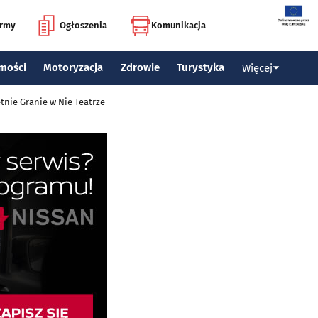
irmy
Ogłoszenia
Komunikacja
mości
Motoryzacja
Zdrowie
Turystyka
Więcej
tnie Granie w Nie Teatrze