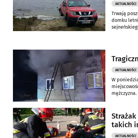
AKTUALNOŚCI
Trwają posz
domku letni
sejneńskieg
Tragicz
AKTUALNOŚCI
W poniedzi
miejscowośc
mężczyzna.
Strażak
takich 
AKTUALNOŚCI