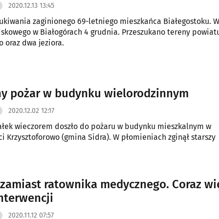
2020.12.13 13:45
ukiwania zaginionego 69-letniego mieszkańca Białegostoku. W
skowego w Białogórach 4 grudnia. Przeszukano tereny powiat
o oraz dwa jeziora.
ny pożar w budynku wielorodzinnym
2020.12.02 12:17
ałek wieczorem doszło do pożaru w budynku mieszkalnym w
i Krzysztoforowo (gmina Sidra). W płomieniach zginął starszy
 zamiast ratownika medycznego. Coraz wi
interwencji
2020.11.12 07:57