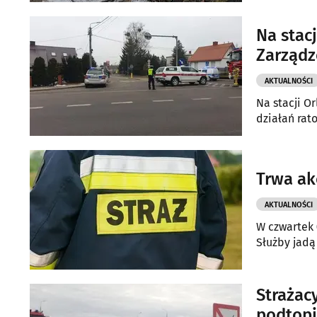
pożarów bu
Na stacj
Zarząd
AKTUALNOŚCI
Na stacji O
działań rat
Trwa ak
AKTUALNOŚCI
W czwartek 
Służby jadą
Strażac
podtopi