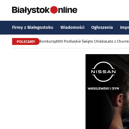
Firmy z Białegostoku
Wiadomości
Ogłoszenia
Imp
Konkursy
XXIV Podlaskie Święto Chleba
Lato z Churr
POLECAMY