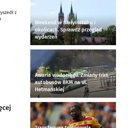
yszedł z
u
Weekend w Białymstoku i
okolicach. Sprawdź przegląd
wydarzeń
Awaria wodociągu. Zmiany tras
autobusów BKM na ul.
Hetmańskiej
ęcej
Transferowa telenowela