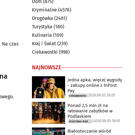
Dom
(875)
Kryminalne
(4576)
Drogówka
(2461)
Turystyka
(180)
Kulinaria
(109)
Kraj i Świat
(239)
. Na czas
Ciekawostki
(998)
NAJNOWSZE
ana
Jedna apka, więcej wygody
- zakupy online z InPost
Pay
2026.08.05 20:55
rowego.
CIEKAWOSTKI
Ponad 2,5 mln zł na
ratowanie zabytków w
Podlaskiem
2026.08.05 16:00
KULTURA I ROZRYWKA
Białostoczanie wśród