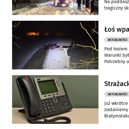
Na poddaszu
tragiczny s
Łoś wpa
AKTUALNOŚCI
Pod łosiem 
Warunki był
Potrzebny o
Strażac
AKTUALNOŚCI
Już wkrótce
zostaniemy
Białymstok