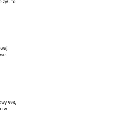
 żył. To
owej.
owe.
owy 998,
o w