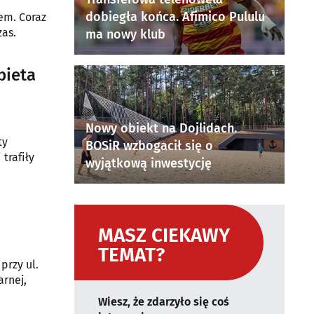
dobiegła końca. Afimico Pululu
iem. Coraz
zas.
ma nowy klub
bieta
Nowy obiekt na Dojlidach.
ty
BOSiR wzbogacił się o
trafiły
wyjątkową inwestycję
MASZ CIEKAWY
TEMAT?
przy ul.
arnej,
Wiesz, że zdarzyło się coś