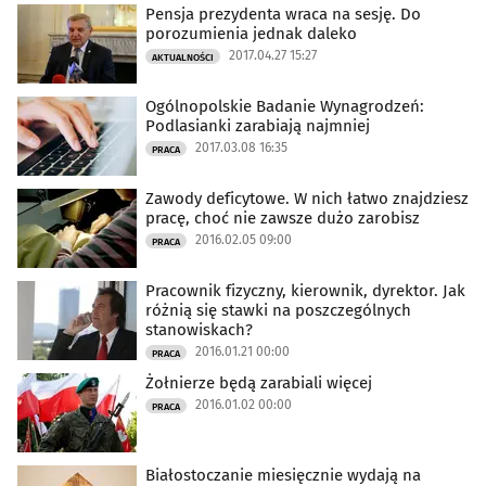
Pensja prezydenta wraca na sesję. Do
porozumienia jednak daleko
2017.04.27 15:27
AKTUALNOŚCI
Ogólnopolskie Badanie Wynagrodzeń:
Podlasianki zarabiają najmniej
2017.03.08 16:35
PRACA
Zawody deficytowe. W nich łatwo znajdziesz
pracę, choć nie zawsze dużo zarobisz
2016.02.05 09:00
PRACA
Pracownik fizyczny, kierownik, dyrektor. Jak
różnią się stawki na poszczególnych
stanowiskach?
2016.01.21 00:00
PRACA
Żołnierze będą zarabiali więcej
2016.01.02 00:00
PRACA
Białostoczanie miesięcznie wydają na