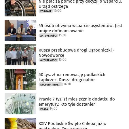
Nie płać za pomoc przy decyzji o wsparciu.
Urząd ostrzega
16:00
ZDROWIE
45 osób otrzyma wsparcie asystentów. Jest
unijne dofinansowanie
15:30
AKTUALNOŚCI
Rusza przebudowa drogi Ogrodniczki -
Nowodworce
15:00
AKTUALNOŚCI
50 tys. zł na renowację podlaskich
kapliczek. Rusza drugi nabór
14:30
KULTURA I ROZRYWKA
Prawie 7 tys. zł miesięcznie dodatku do
emerytury. Kto tyle dostanie?
14:00
PRACA
XXIV Podlaskie Święto Chleba już w
niedzielę w Ciechanowcu