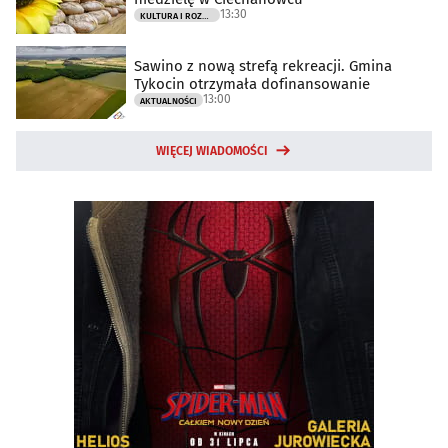
13:30
KULTURA I ROZRYWKA
Sawino z nową strefą rekreacji. Gmina
Tykocin otrzymała dofinansowanie
13:00
AKTUALNOŚCI
WIĘCEJ WIADOMOŚCI