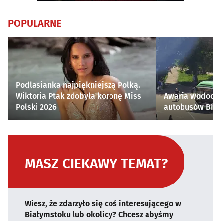
POPULARNE
Podlasianka najpiękniejszą Polką.
Wiktoria Ptak zdobyła koronę Miss
Awaria wodocią
Polski 2026
autobusów BKM 
MASZ CIEKAWY TEMAT?
Wiesz, że zdarzyło się coś interesującego w
Białymstoku lub okolicy? Chcesz abyśmy