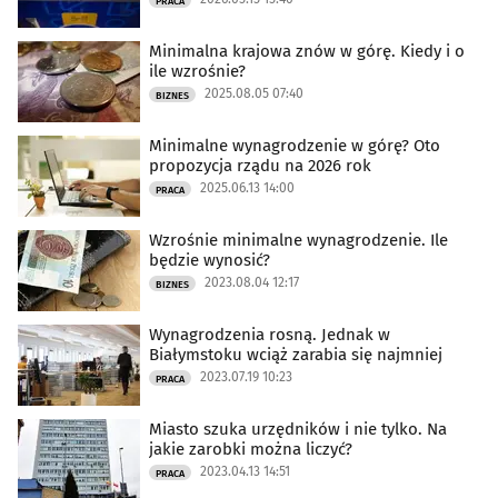
PRACA
Minimalna krajowa znów w górę. Kiedy i o
ile wzrośnie?
2025.08.05 07:40
BIZNES
Minimalne wynagrodzenie w górę? Oto
propozycja rządu na 2026 rok
2025.06.13 14:00
PRACA
Wzrośnie minimalne wynagrodzenie. Ile
będzie wynosić?
2023.08.04 12:17
BIZNES
Wynagrodzenia rosną. Jednak w
Białymstoku wciąż zarabia się najmniej
2023.07.19 10:23
PRACA
Miasto szuka urzędników i nie tylko. Na
jakie zarobki można liczyć?
2023.04.13 14:51
PRACA