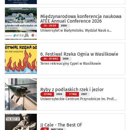
Międzynarodowa konferencja naukowa
ATEE Annual Conference 2026
25 - 28 SIE
2026
Uniwersytet w Białymstoku. Wydział Nauk o
Edukacji
6. Festiwal Rzeka Ognia w Wasilkowie
04 - 05 WRZ
2026
Teren rekreacyjny Cypel w Wasilkowie
Ryby z podlaskich rzek i jezior
20 MAJ
2026
31 MAJ
2027
Uniwersyteckie Centrum Przyrodnicze im. Prof.
Andrzeja Myrchy
JJ Cale - The Best Of
18
WRZ 2026