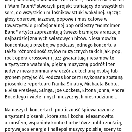
i "Mam Talent" stworzyli projekt trafiający do wszystkich
serc, do wszystkich miłośników sztuki wokalnej. Łącząc
głosy operowe, jazzowe, popowe i musicalowe w
towarzystwie profesjonalnej pop orkiestry "Gentelmen
Band" artyści zaprezentują świeżo brzmiące aranżacje
najbardziej znanych światowych hitów. Niesamowita
koncentracja przebojów podczas jednego koncertu a
także różnorodność stylów muzycznych takich jak: pop,
rock opera-crossover i jazz gwarantują niesamowite
artystyczne wrażenia, piękną muzyczną podróż i ten
jedyny niezapomniany wieczór z ukochaną osobą lub
gronem przyjaciół. Podczas koncertu wykonane zostaną
piosenki z repertuaru Franka Sinatry, Michaela Buble,
Elvisa Presleya, Stinga, Joe Cockera, Eltona Johna, Andrei
Bocellego i wiele innych muzycznych niespodzianek.
Na naszych koncertach publiczność śpiewa razem z
artystami piosenki, które zna i kocha. Niesamowita
atmosfera, wspaniały kontakt artystów z publicznością,
porywająca energia i najlepsi muzycy polskiej sceny to