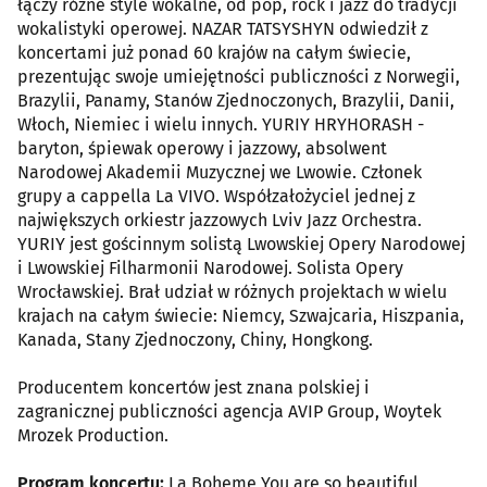
łączy różne style wokalne, od pop, rock i jazz do tradycji
wokalistyki operowej. NAZAR TATSYSHYN odwiedził z
koncertami już ponad 60 krajów na całym świecie,
prezentując swoje umiejętności publiczności z Norwegii,
Brazylii, Panamy, Stanów Zjednoczonych, Brazylii, Danii,
Włoch, Niemiec i wielu innych. YURIY HRYHORASH -
baryton, śpiewak operowy i jazzowy, absolwent
Narodowej Akademii Muzycznej we Lwowie. Członek
grupy a cappella La VIVO. Współzałożyciel jednej z
największych orkiestr jazzowych Lviv Jazz Orchestra.
YURIY jest gościnnym solistą Lwowskiej Opery Narodowej
i Lwowskiej Filharmonii Narodowej. Solista Opery
Wrocławskiej. Brał udział w różnych projektach w wielu
krajach na całym świecie: Niemcy, Szwajcaria, Hiszpania,
Kanada, Stany Zjednoczony, Chiny, Hongkong.
Producentem koncertów jest znana polskiej i
zagranicznej publiczności agencja AVIP Group, Woytek
Mrozek Production.
Program koncertu:
La Boheme You are so beautiful