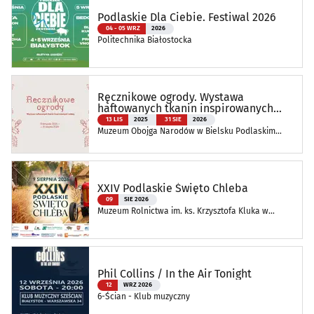
Podlaskie Dla Ciebie. Festiwal 2026
04 - 05 WRZ
2026
Politechnika Białostocka
Ręcznikowe ogrody. Wystawa
haftowanych tkanin inspirowanych
naturą
13 LIS
2025
31 SIE
2026
Muzeum Obojga Narodów w Bielsku Podlaskim
Oddział Muzeum Podlaskiego w Białymstoku
XXIV Podlaskie Święto Chleba
09
SIE 2026
Muzeum Rolnictwa im. ks. Krzysztofa Kluka w
Ciechanowcu
Phil Collins / In the Air Tonight
12
WRZ 2026
6-Ścian - Klub muzyczny