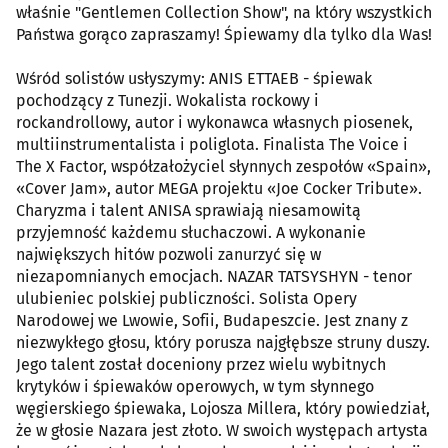
właśnie "Gentlemen Collection Show", na który wszystkich
Państwa gorąco zapraszamy! Śpiewamy dla tylko dla Was!
Wśród solistów usłyszymy: ANIS ETTAEB - śpiewak
pochodzący z Tunezji. Wokalista rockowy i
rockandrollowy, autor i wykonawca własnych piosenek,
multiinstrumentalista i poliglota. Finalista The Voice i
The X Factor, współzałożyciel słynnych zespołów «Spain»,
«Cover Jam», autor MEGA projektu «Joe Cocker Tribute».
Charyzma i talent ANISA sprawiają niesamowitą
przyjemność każdemu słuchaczowi. A wykonanie
największych hitów pozwoli zanurzyć się w
niezapomnianych emocjach. NAZAR TATSYSHYN - tenor
ulubieniec polskiej publiczności. Solista Opery
Narodowej we Lwowie, Sofii, Budapeszcie. Jest znany z
niezwykłego głosu, który porusza najgłębsze struny duszy.
Jego talent został doceniony przez wielu wybitnych
krytyków i śpiewaków operowych, w tym słynnego
węgierskiego śpiewaka, Lojosza Millera, który powiedział,
że w głosie Nazara jest złoto. W swoich występach artysta