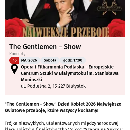
The Gentlemen – Show
Koncerty
16
MAJ 2026
Sobota
godz. 17:00
Opera i Filharmonia Podlaska - Europejskie
Centrum Sztuki w Białymstoku im. Stanisława
Moniuszki
ul. Podleśna 2, 15-227 Białystok
"The Gentlemen - Show" Dzień Kobiet 2026 Największe
światowe przeboje, które wszyscy kochamy!
Trójka niezwykłych, utalentowanych międzynarodowej
klasy solistów, finalistów "The Voice", "Szansa na Sukces"