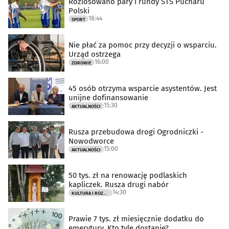
Rozlosowano pary I rundy STS Pucharu
Polski
18:44
SPORT
Nie płać za pomoc przy decyzji o wsparciu.
Urząd ostrzega
16:00
ZDROWIE
45 osób otrzyma wsparcie asystentów. Jest
unijne dofinansowanie
15:30
AKTUALNOŚCI
Rusza przebudowa drogi Ogrodniczki -
Nowodworce
15:00
AKTUALNOŚCI
50 tys. zł na renowację podlaskich
kapliczek. Rusza drugi nabór
14:30
KULTURA I ROZRYWKA
Prawie 7 tys. zł miesięcznie dodatku do
emerytury. Kto tyle dostanie?