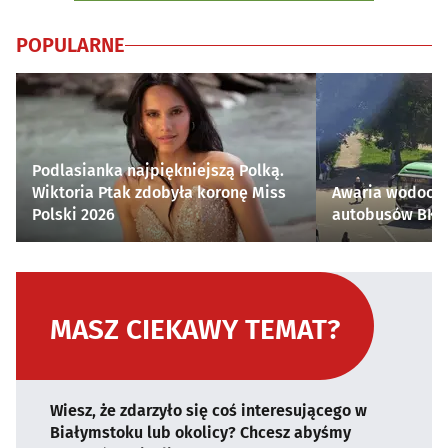
POPULARNE
Podlasianka najpiękniejszą Polką.
Wiktoria Ptak zdobyła koronę Miss
Awaria wodocią
Polski 2026
autobusów BKM 
MASZ CIEKAWY TEMAT?
Wiesz, że zdarzyło się coś interesującego w
Białymstoku lub okolicy? Chcesz abyśmy