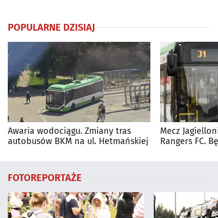
POPULARNE DZISIAJ
Awaria wodociągu. Zmiany tras
Mecz Jagiellon
autobusów BKM na ul. Hetmańskiej
Rangers FC. 
autobusy dla 
FOTOREPORTAŻE