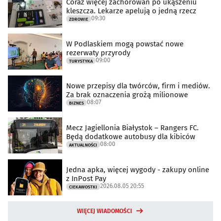
Coraz więcej zachorowań po ukąszeniu
kleszcza. Lekarze apelują o jedną rzecz
09:30
ZDROWIE
W Podlaskiem mogą powstać nowe
rezerwaty przyrody
09:00
TURYSTYKA
Nowe przepisy dla twórców, firm i mediów.
Za brak oznaczenia grożą milionowe
08:07
BIZNES
Mecz Jagiellonia Białystok – Rangers FC.
Będą dodatkowe autobusy dla kibiców
08:00
AKTUALNOŚCI
Jedna apka, więcej wygody - zakupy online
z InPost Pay
2026.08.05 20:55
CIEKAWOSTKI
WIĘCEJ WIADOMOŚCI