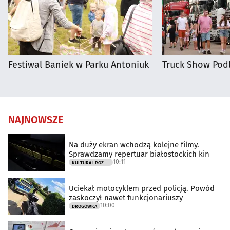
Festiwal Baniek w Parku Antoniuk
Truck Show Podl
NAJNOWSZE
Na duży ekran wchodzą kolejne filmy.
Sprawdzamy repertuar białostockich kin
10:11
KULTURA I ROZRYWKA
Uciekał motocyklem przed policją. Powód
zaskoczył nawet funkcjonariuszy
10:00
DROGÓWKA