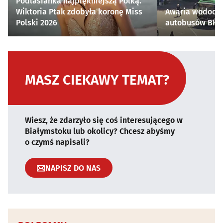
Podlasianka najpiękniejszą Polką.
Wiktoria Ptak zdobyła koronę Miss
Awaria wodocią
Polski 2026
autobusów BKM 
MASZ CIEKAWY TEMAT?
Wiesz, że zdarzyło się coś interesującego w
Białymstoku lub okolicy? Chcesz abyśmy
o czymś napisali?
NAPISZ DO NAS