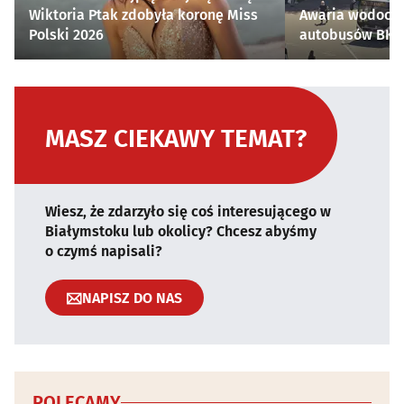
Wiktoria Ptak zdobyła koronę Miss
Awaria wodocią
Polski 2026
autobusów BKM 
MASZ CIEKAWY TEMAT?
Wiesz, że zdarzyło się coś interesującego w
Białymstoku lub okolicy? Chcesz abyśmy
o czymś napisali?
NAPISZ DO NAS
POLECAMY