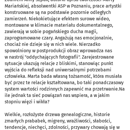
Mariańskiej, absolwentki ASP w Poznaniu, prace artystki
konstruowane są na podstawie pozornie odległych
zamierzeń. Niekokietujące efektem surowe wideo,
montowane w klimacie materiału dokumentalnego,
zawierają w sobie pogańskiego ducha magii,
zaprogramowane czary. Angażują nas emocjonalnie,
chociaż nie dzieje się w nich wiele. Nierzadko
spowolniony w postprodukcji obraz wprowadza nas
w nastrój "oddychających fotografii". Zarejestrowane
sytuacje ukazują relacje z bliskimi, stanowiąc punkt
wyjścia do refleksji nad uniwersalnymi potrzebami
człowieka. Marta bada własną tożsamość, która musiała
być przez te relacje kształtowana, bo taki ponadczasowy
system wartości rodzinnych zapewnić ma przetrwanie.Na
ile jednak ta sieć powiązań nas wspiera, a w jakim
stopniu więzi i wikła?
Wielkie, rozłożyste drzewa genealogiczne, historie
zmarłych prababek, migreny, wrażliwości, słabości,
tendencje, niechęci, zdolności, przywary chowają się w