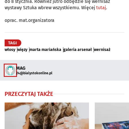
do 8 stycznia. Również jutro odbędzie się wernisaż
wystawy Sztuka wbrew wszystkiemu. Więcej
tutaj
.
oprac. mat.organizatora
TAGI
włosy
więzy
marta mariańska
galeria arsenał
wernisaż
MAG
24@bialystokonline.pl
PRZECZYTAJ TAKŻE