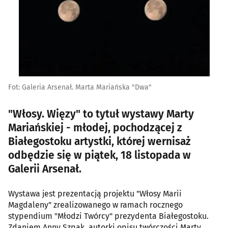
Fot: Galeria Arsenał. Marta Mariańska "Dwa"
"Włosy. Więzy" to tytuł wystawy Marty
Mariańskiej - młodej, pochodzącej z
Białegostoku artystki, której wernisaż
odbędzie się w piątek, 18 listopada w
Galerii Arsenał.
Wystawa jest prezentacją projektu "Włosy Marii
Magdaleny" zrealizowanego w ramach rocznego
stypendium "Młodzi Twórcy" prezydenta Białegostoku.
Zdaniem Anny Szpak, autorki opisu twórczości Marty